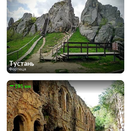
Тустань
Фортеця
195 км