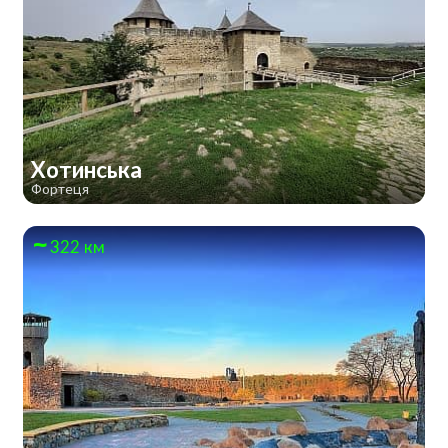
Хотинська
Фортеця
322 км