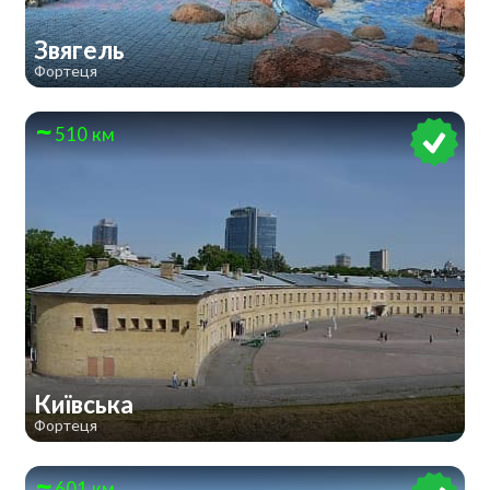
Звягель
Фортеця
510 км
Київська
Фортеця
601 км