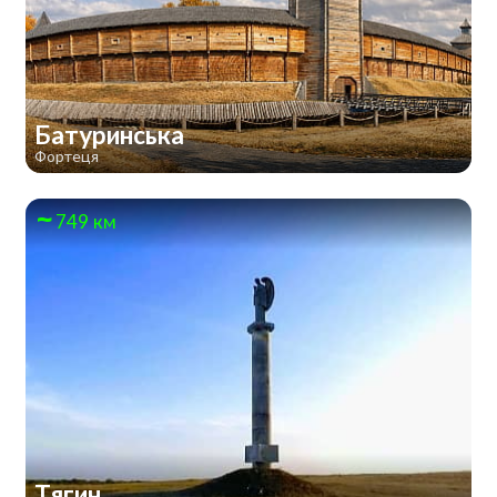
Батуринська
Фортеця
749 км
Тягин