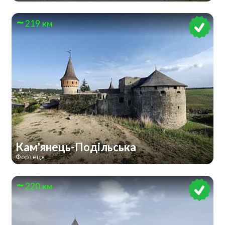
219 км
Кам'янець-Подільська
Фортеця
220 км