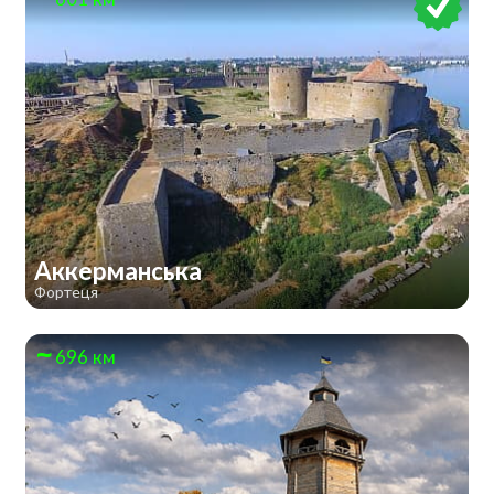
Аккерманська
Фортеця
696 км