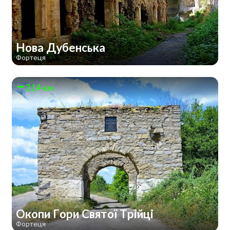
Нова Дубенська
Фортеця
214 км
Окопи Гори Святої Трійці
Фортеця