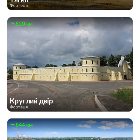
Фортеця
820 км
Круглий двір
Фортеця
844 км