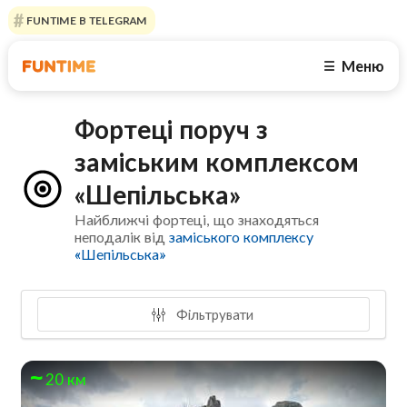
FUNTIME В TELEGRAM
Меню
☰
Фортеці поруч з
заміським комплексом
«Шепільська»
Найближчі фортеці, що знаходяться
неподалік від
заміського комплексу
«Шепільська»
Фільтрувати
20 км