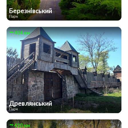
Березнівський
Парк
404 км
Древлянський
Парк
410 км