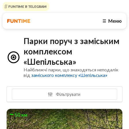
FUNTIME В TELEGRAM
Меню
☰
Парки поруч з заміським
комплексом
«Шепільська»
Найближчі парки, що знаходяться неподалік
від
заміського комплексу «Шепільська»
Фільтрувати
50 км