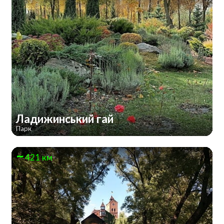
Ладижинський гай
Парк
421 км