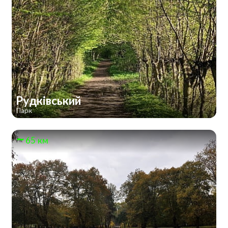
Рудківський
Парк
65 км