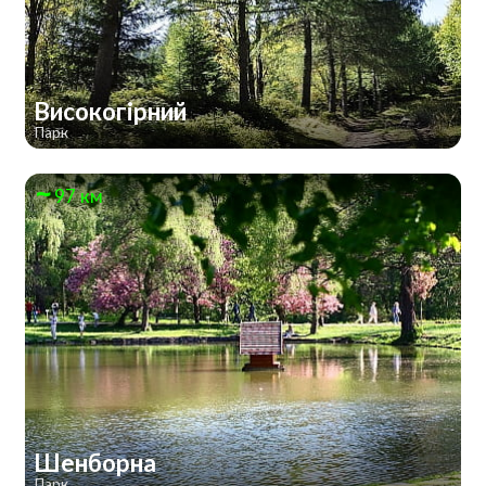
Високогірний
Парк
97 км
Шенборна
Парк