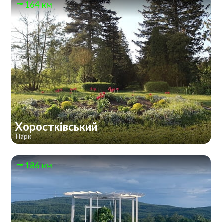
164 км
Хоростківський
Парк
186 км