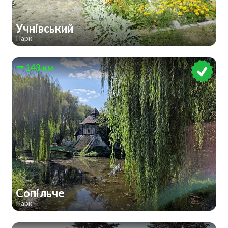
Учнівський
Парк
143 км
Сопільче
Парк