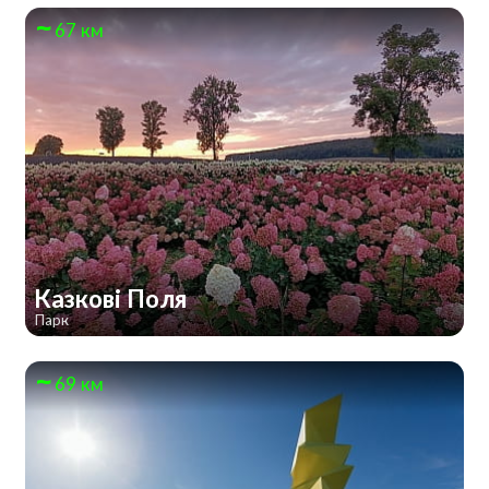
67 км
Казкові Поля
Парк
69 км