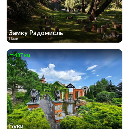
Замку Радомисль
Парк
437 км
Буки