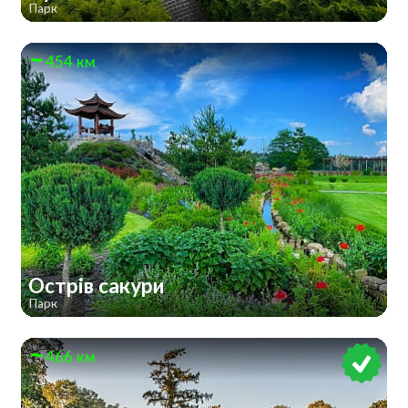
Парк
454 км
Острів сакури
Парк
466 км