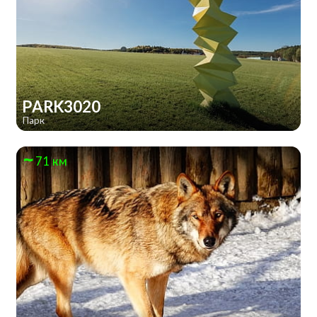
PARK3020
Парк
71 км