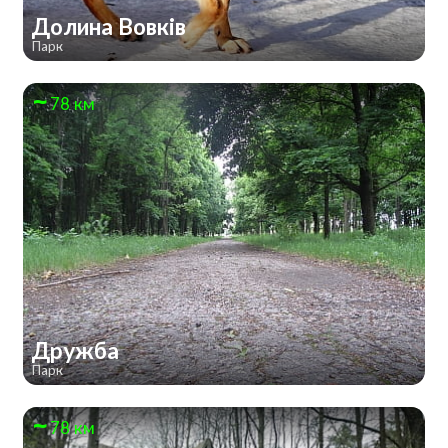
Долина Вовків
Парк
78 км
Дружба
Парк
78 км