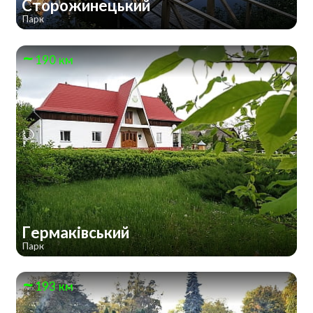
Сторожинецький
Парк
190 км
Гермаківський
Парк
193 км