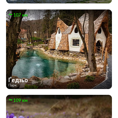
107 км
Ґедзьо
Парк
109 км