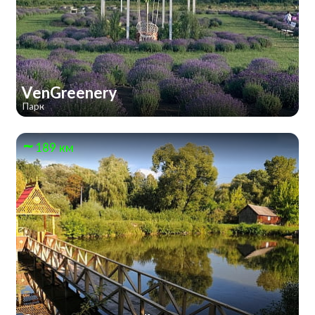
VenGreenery
Парк
189 км