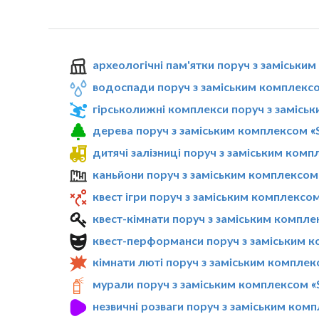
археологічні пам'ятки поруч з заміським
водоспади поруч з заміським комплексом
гірськолижні комплекси поруч з заміськ
дерева поруч з заміським комплексом «S
дитячі залізниці поруч з заміським комп
каньйони поруч з заміським комплексом 
квест ігри поруч з заміським комплексом
квест-кімнати поруч з заміським комплек
квест-перформанси поруч з заміським ко
кімнати люті поруч з заміським комплекс
мурали поруч з заміським комплексом «S
незвичні розваги поруч з заміським комп