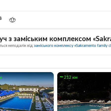
уч з заміським комплексом «Sakra
ться неподалік від
заміського комплексу «Sakramento family c
м
212 км