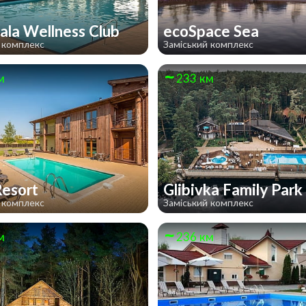
ala Wellness Club
ecoSpace Sea
 комплекс
Заміський комплекс
м
233 км
Resort
Glibivka Family Park
 комплекс
Заміський комплекс
м
236 км