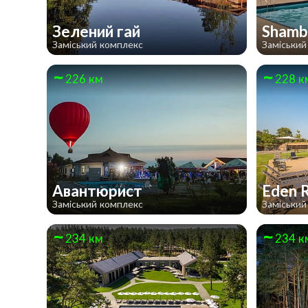
Зелений гай
Shamb
Заміський комплекс
Заміський
226 км
228 к
Авантюрист
Eden 
Заміський комплекс
Заміський
234 км
234 к