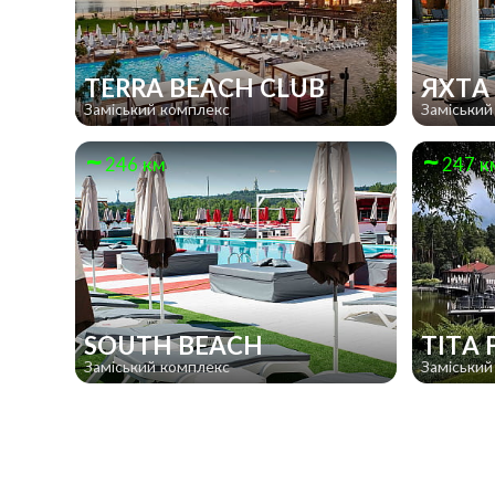
TERRA BEACH CLUB
ЯХТ
Заміський комплекс
Заміський
246 км
247 к
SOUTH BEACH
TITA
Заміський комплекс
Заміський