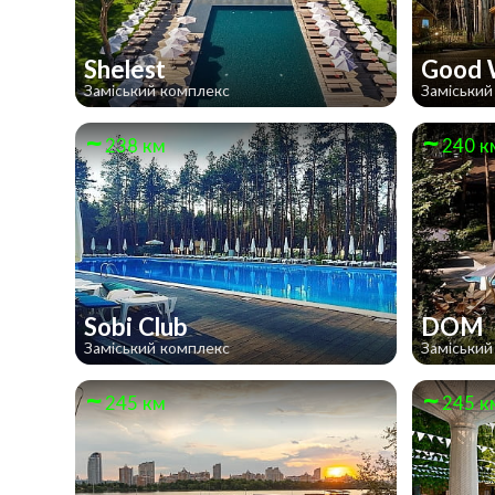
Shelest
Good
Заміський комплекс
Заміський
238 км
240 к
Sobi Club
DOM
Заміський комплекс
Заміський
245 км
245 к