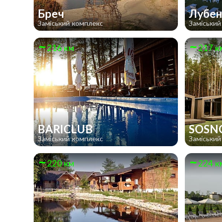
Бреч
Лубен
Заміський комплекс
Заміський
216 км
217 к
BARICLUB
SOSN
Заміський комплекс
Заміський
220 км
224 к