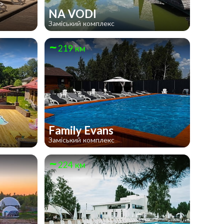
NA VODI
Заміський комплекс
219 км
Family Evans
Заміський комплекс
224 км