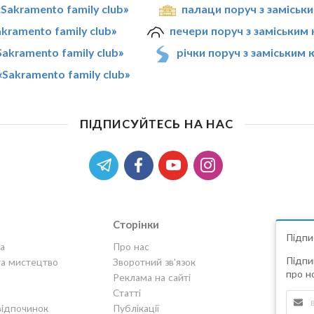
Sakramento family club»
палаци поруч з заміськ
kramento family club»
печери поруч з заміським 
akramento family club»
річки поруч з заміським 
Sakramento family club»
ПІДПИСУЙТЕСЬ НА НАС
Сторінки
Підпи
а
Про нас
Підпи
та мистецтво
Зворотний зв'язок
про но
Реклама на сайті
Статті
відпочинок
Публікації