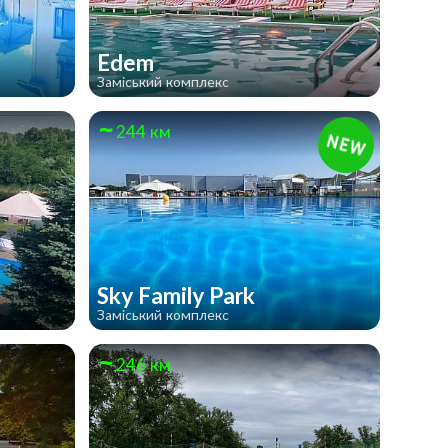
Edem
Заміський комплекс
244 км
Sky Family Park
Заміський комплекс
246 км