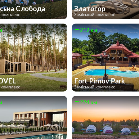
ська Слобода
Златогор
 комплекс
Заміський комплекс
м
219 км
OVEL
Fort Pirnov Park
 комплекс
Заміський комплекс
м
224 км