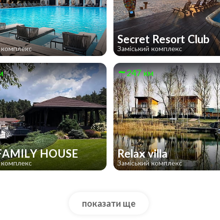
А
Secret Resort Club
 комплекс
Заміський комплекс
м
247 км
 FAMILY HOUSE
Relax villa
 комплекс
Заміський комплекс
показати ще