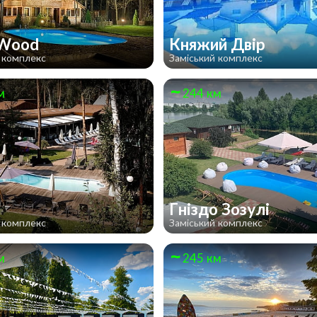
 Wood
Княжий Двір
 комплекс
Заміський комплекс
м
244 км
Гніздо Зозулі
 комплекс
Заміський комплекс
м
245 км