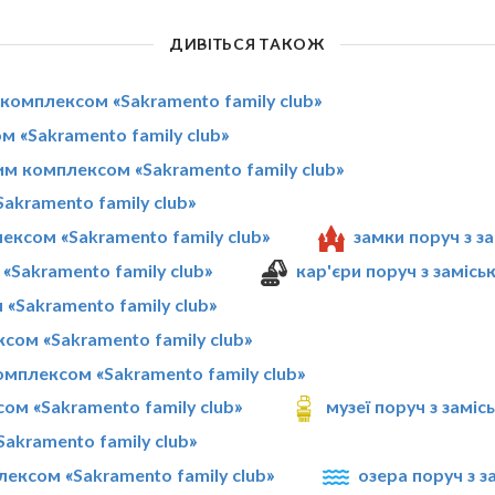
ДИВІТЬСЯ ТАКОЖ
 комплексом «Sakramento family club»
 «Sakramento family club»
им комплексом «Sakramento family club»
akramento family club»
лексом «Sakramento family club»
замки поруч з з
«Sakramento family club»
кар'єри поруч з замісь
 «Sakramento family club»
сом «Sakramento family club»
мплексом «Sakramento family club»
ом «Sakramento family club»
музеї поруч з замі
akramento family club»
лексом «Sakramento family club»
озера поруч з з