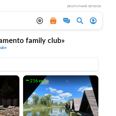
ЗВОРОТНИЙ ЗВ'ЯЗОК
mento family club»
lub»
216 км