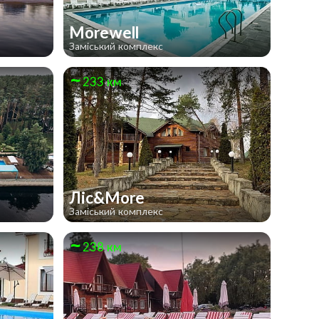
Morewell
Заміський комплекс
233 км
Ліс&More
Заміський комплекс
238 км