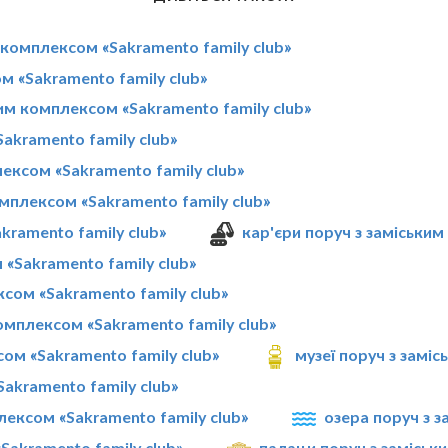
 комплексом «Sakramento family club»
 «Sakramento family club»
им комплексом «Sakramento family club»
akramento family club»
лексом «Sakramento family club»
омплексом «Sakramento family club»
kramento family club»
кар'єри поруч з заміським
 «Sakramento family club»
сом «Sakramento family club»
мплексом «Sakramento family club»
ом «Sakramento family club»
музеї поруч з замі
akramento family club»
лексом «Sakramento family club»
озера поруч з з
Sakramento family club»
палаци поруч з заміськ