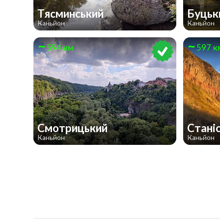
Тясминський
Буцьк
Каньйон
Каньйон
594 км
597 к
Смотрицький
Стані
Каньйон
Каньйон