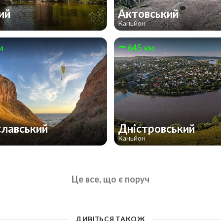
ий
Актовський
Каньйон
м
645 км
славський
Дністровський
Каньйон
Це все, що є поруч
ДИВІТЬСЯ ТАКОЖ