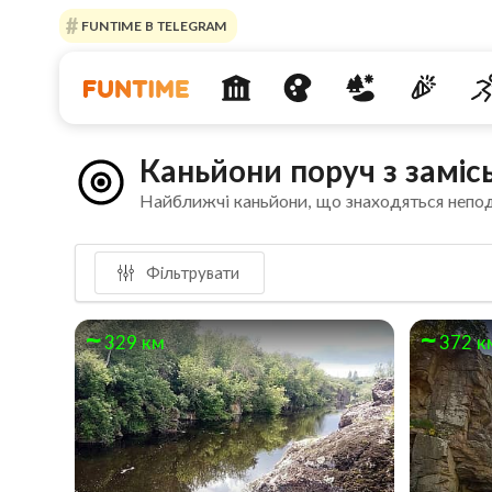
FUNTIME В TELEGRAM
Каньйони поруч з заміс
Найближчі каньйони, що знаходяться непо
Фільтрувати
329 км
372 к