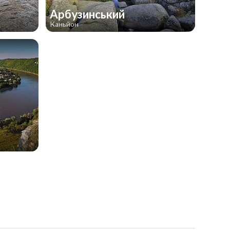
Арбузинський
Каньйон