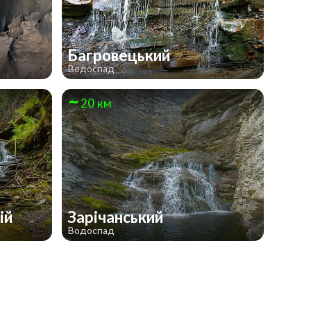
Багровецький
Водоспад
20 км
ій
Зарічанський
Водоспад