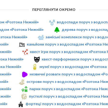
ПЕРЕГЛЯНУТИ ОКРЕМО
дом «Розтока Нижній»
водоспади поруч з водосп
адом «Розтока Нижній»
дерева поруч з водоспа
озтока Нижній»
заміські комплекси поруч з вод
жній»
каньйони поруч з водоспадом «Розтока Ни
ижній»
квест ігри поруч з водоспадом «Розтока
тока Нижній»
квест-перформанси поруч з водос
ока Нижній»
музеї поруч з водоспадом «Розтока
ижній»
незвичні розваги поруч з водоспадом «Р
ній»
острови поруч з водоспадом «Розтока Ниж
ижній»
парки поруч з водоспадом «Розтока Ниж
ижній»
пустелі поруч з водоспадом «Розтока Ни
ній»
фортеці поруч з водоспадом «Розтока Ниж