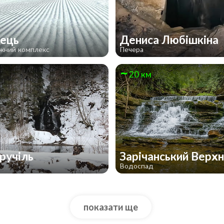
вець
Дениса Любішкіна
ижний комплекс
Печера
20 км
ручіль
Зарічанський Верхн
д
Водоспад
показати ще