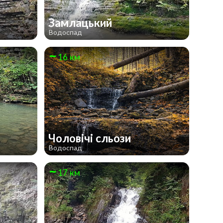
Замлацький
Водоспад
16 км
Чоловічі сльози
Водоспад
17 км