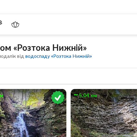
дом «Розтока Нижній»
подалік від
водоспаду «Розтока Нижній»
км
5.04 км