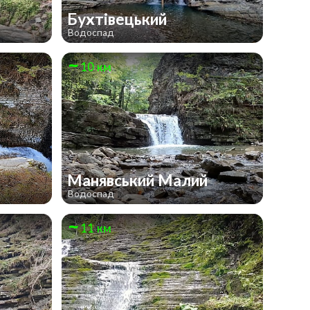
Бухтівецький
Водоспад
10 км
Манявський Малий
Водоспад
11 км