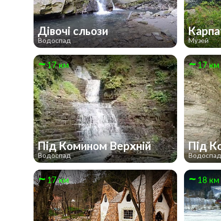
Дівочі сльози
Карпа
Водоспад
Музей
17 км
17 км
Під Комином Верхній
Під К
Водоспад
Водоспа
17 км
18 км