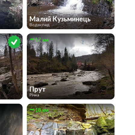
Малий Кузьминець
Водоспад
17 км
Прут
Річка
18 км