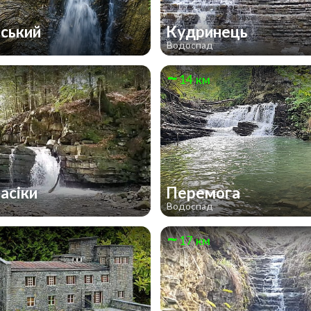
ський
Кудринець
д
Водоспад
14 км
Пасіки
Перемога
д
Водоспад
17 км