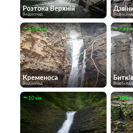
Розтока Верхній
Дзвін
Водоспад
Водоспа
5.09 км
7.61 
Кременоса
Биткі
Водоспад
Водоспа
10 км
10 км