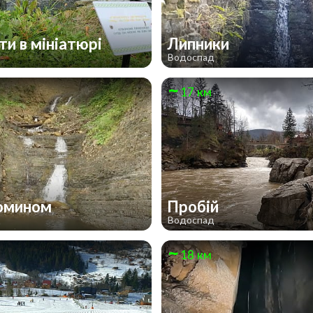
ти в мініатюрі
Липники
Водоспад
17 км
омином
Пробій
д
Водоспад
18 км