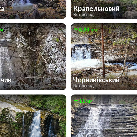
ка
Крапельковий
д
Водоспад
км
8.83 км
вчик
Черниківський
д
Водоспад
11 км