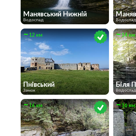
Манявський Нижній
Маняв
Водоспад
Водоспа
12 км
14 км
Пнівський
Біля 
Замок
Водоспа
16 км
16 км