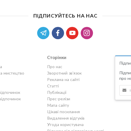
ПІДПИСУЙТЕСЬ НА НАС
Сторінки
Підпи
а
Про нас
Підпи
та мистецтво
Зворотний зв'язок
про но
Реклама на сайті
Статті
відпочинок
Публікації
відпочинок
Прес-релізи
Мапа сайту
Цікаві посилання
Видалення відгуків
Угода користувача
Відмова від відповідальності