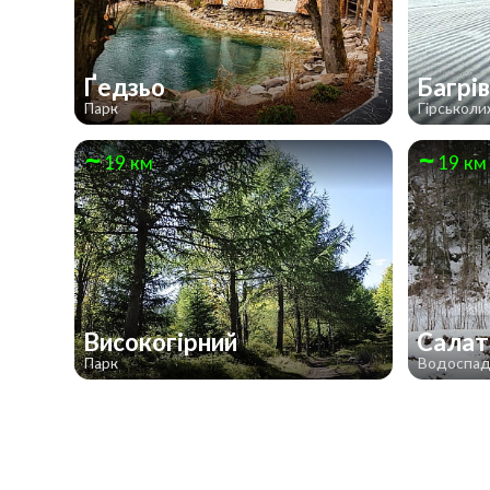
Ґедзьо
Багрі
Парк
Гірськол
19 км
19 км
Високогірний
Салат
Парк
Водоспа