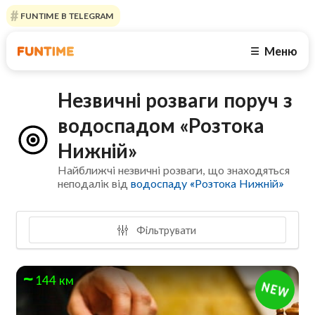
FUNTIME В TELEGRAM
Меню
☰
Незвичні розваги поруч з
водоспадом «Розтока
Нижній»
Найближчі незвичні розваги, що знаходяться
неподалік від
водоспаду «Розтока Нижній»
Фільтрувати
144 км