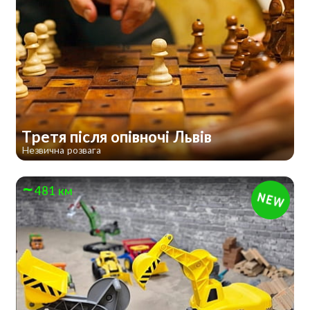
Третя після опівночі Львів
Незвична розвага
481 км