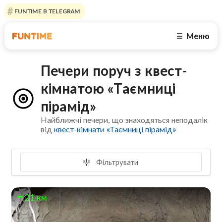
FUNTIME В TELEGRAM
Меню
☰
Печери поруч з квест-
кімнатою «Таємниці
пірамід»
Найближчі печери, що знаходяться неподалік
від
квест-кімнати «Таємниці пірамід»
Фільтрувати
21 км