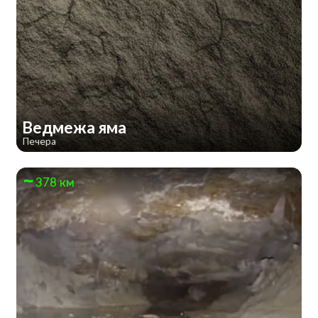
Ведмежа яма
Печера
378 км