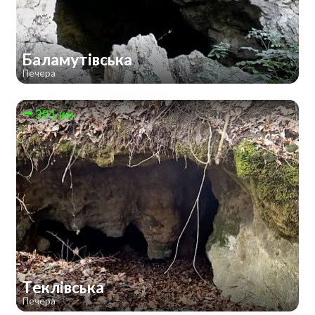
Баламутівська
Печера
391 км
Теклівська
Печера