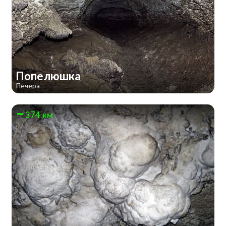
Попелюшка
Печера
374 км