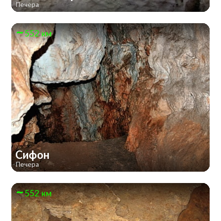
Печера
552 км
Сифон
Печера
552 км