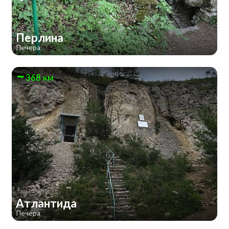
Перлина
Печера
368 км
Атлантида
Печера