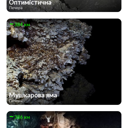
Оптимістична
Печера
384 км
Мушкарова яма
Печера
386 км