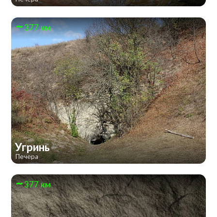
377 км
Угринь
Печера
377 км