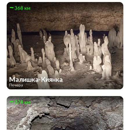
368 км
Малишка-Киянка
Печера
374 км