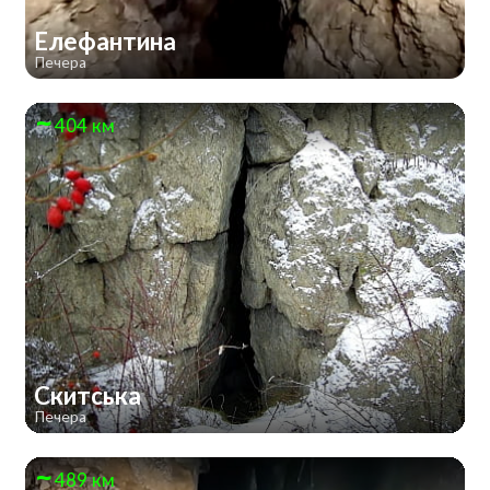
Елефантина
Печера
404 км
Скитська
Печера
489 км