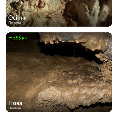
Осіння
Печера
555 км
Нова
Печера