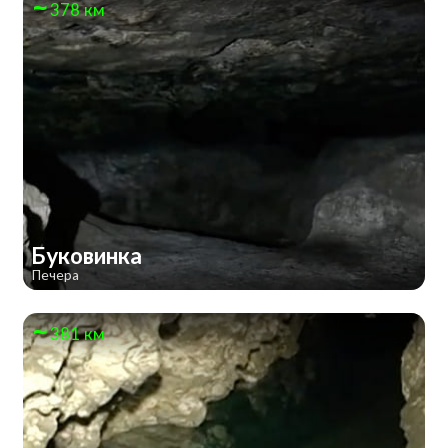
378 км
Буковинка
Печера
381 км