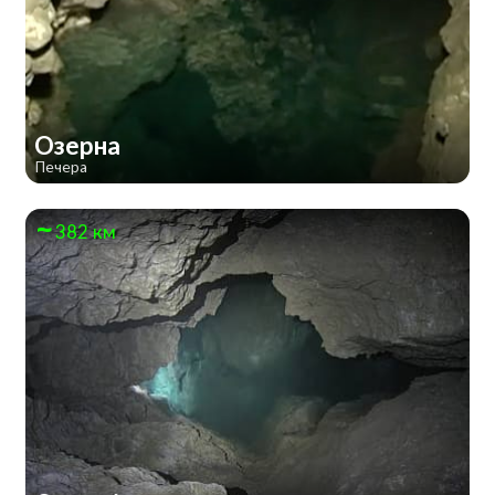
Озерна
Печера
382 км