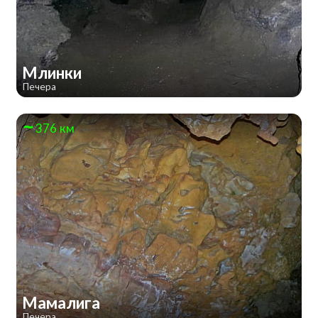
Млинки
Печера
376 км
Мамалига
Печера