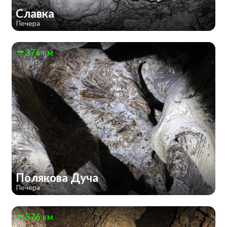
Славка
Печера
376 км
Полякова Дуча
Печера
376 км