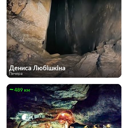
Дениса Любішкіна
Печера
489 км