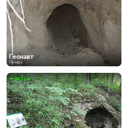
Геонавт
Печера
343 км