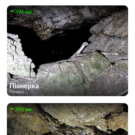
396 км
Піонерка
Печера
396 км