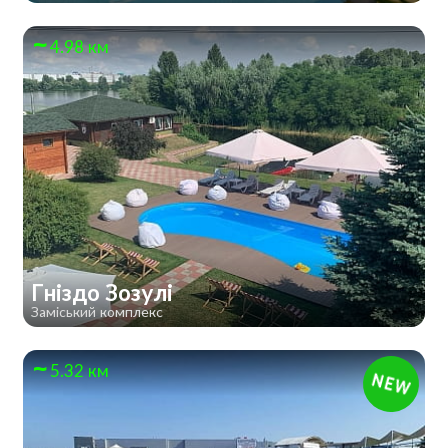
4.98 км
Гніздо Зозулі
Заміський комплекс
5.32 км