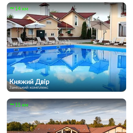
14 км
Княжий Двір
Заміський комплекс
15 км