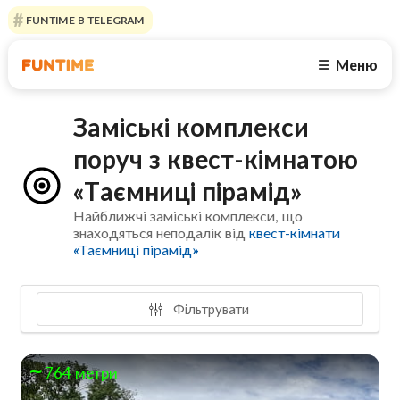
FUNTIME В TELEGRAM
Меню
☰
Заміські комплекси
поруч з квест-кімнатою
«Таємниці пірамід»
Найближчі заміські комплекси, що
знаходяться неподалік від
квест-кімнати
«Таємниці пірамід»
Фільтрувати
764 метри