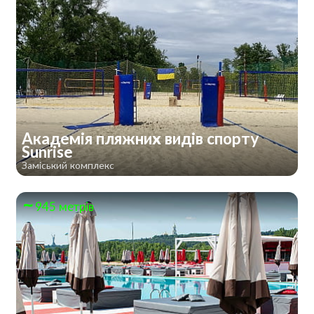
Академія пляжних видів спорту
Sunrise
Заміський комплекс
945 метрів