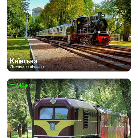
Київська
Дитяча залізниця
242 км