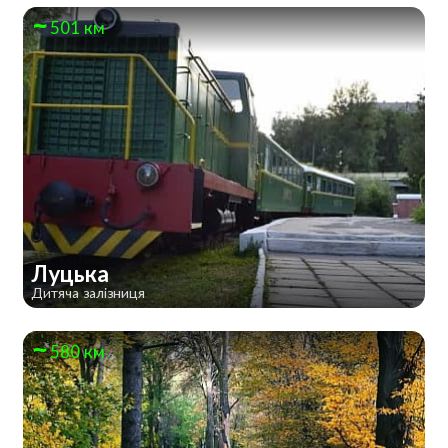
501 км
Луцька
Дитяча залізниця
580 км