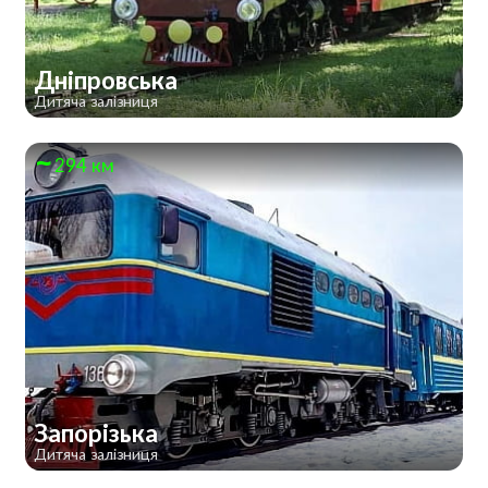
Дніпровська
Дитяча залізниця
294 км
Запорізька
Дитяча залізниця