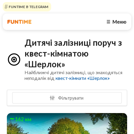
FUNTIME В TELEGRAM
Меню
☰
Дитячі залізниці поруч з
квест-кімнатою
«Шерлок»
Найближчі дитячі залізниці, що знаходяться
неподалік від
квест-кімнати «Шерлок»
Фільтрувати
162 км