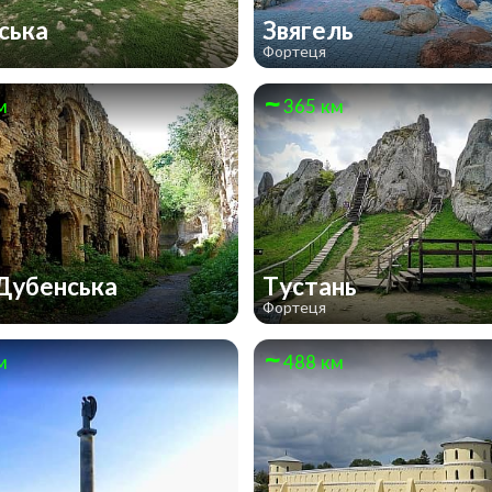
ська
Звягель
Фортеця
м
365 км
Дубенська
Тустань
Фортеця
м
488 км