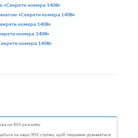
ою «Секрети номера 1408»
кімнатою «Секрети номера 1408»
Секрети номера 1408»
Секрети номера 1408»
«Секрети номера 1408»
ска на RSS розсилку
шіться на нашу RSS стрічку, щоб першими дізнаватися