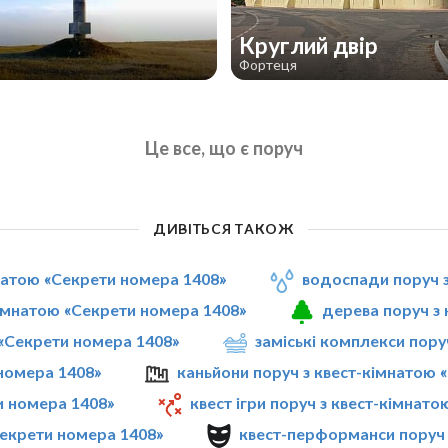
Круглий двір
Фортеця
Це все, що є поруч
ДИВІТЬСЯ ТАКОЖ
мнатою «Секрети номера 1408»
водоспади поруч з
кімнатою «Секрети номера 1408»
дерева поруч з
 «Секрети номера 1408»
заміські комплекси пору
 номера 1408»
каньйони поруч з квест-кімнатою 
и номера 1408»
квест ігри поруч з квест-кімнат
Секрети номера 1408»
квест-перформанси поруч 