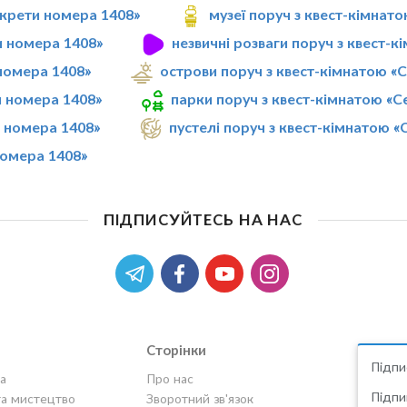
екрети номера 1408»
музеї поруч з квест-кімнат
и номера 1408»
незвичні розваги поруч з квест-
номера 1408»
острови поруч з квест-кімнатою «
и номера 1408»
парки поруч з квест-кімнатою «
и номера 1408»
пустелі поруч з квест-кімнатою 
номера 1408»
ПІДПИСУЙТЕСЬ НА НАС
Сторінки
Підпи
а
Про нас
Підпи
та мистецтво
Зворотний зв'язок