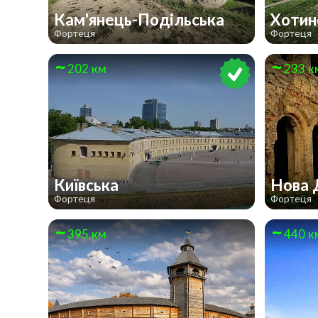
Кам'янець-Подільська
Хотин
Фортеця
Фортеця
202 км
233 к
Київська
Нова 
Фортеця
Фортеця
395 км
440 к