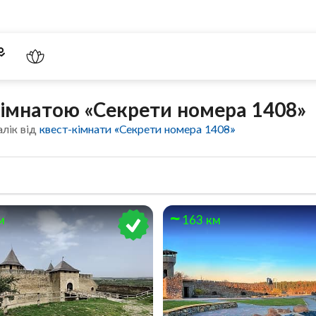
кімнатою «Секрети номера 1408»
алік від
квест-кімнати «Секрети номера 1408»
м
163 км