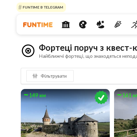
FUNTIME В TELEGRAM
Фортеці поруч з квест-
Найближчі фортеці, що знаходяться непод
Фільтрувати
149 км
161 к