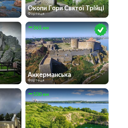
Окопи Гори Святої Трійці
Фортеця
365 км
Аккерманська
Фортеця
500 км