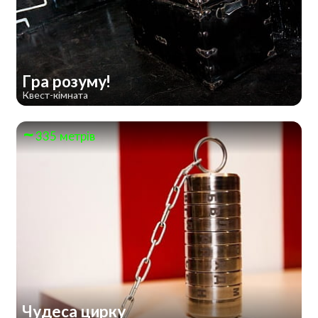
Гра розуму!
Квест-кімната
335 метрів
Чудеса цирку