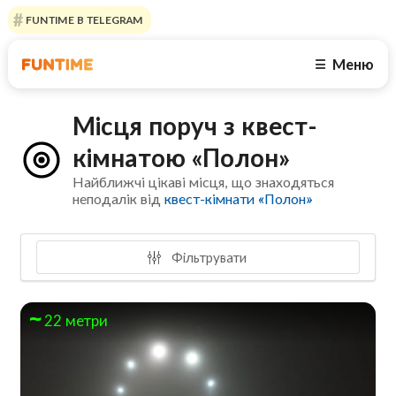
FUNTIME В TELEGRAM
Меню
☰
Місця поруч з квест-
кімнатою «Полон»
Найближчі цікаві місця, що знаходяться
неподалік від
квест-кімнати «Полон»
Фільтрувати
22 метри