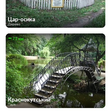
Цар-осика
Дерево
71 км
Краснокутський
Парк