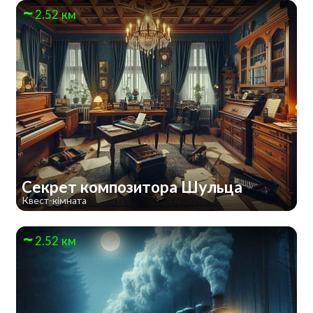
2.52 км
Cекрет композитора Шульца
Квест-кімната
2.52 км