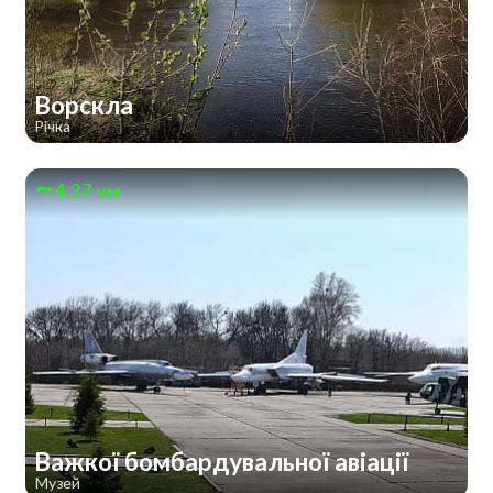
Ворскла
Річка
4.37 км
Важкої бомбардувальної авіації
Музей