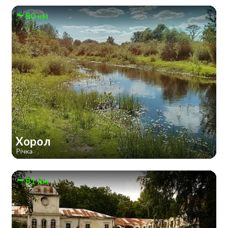
80 км
Хорол
Річка
81 км