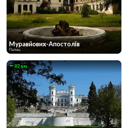
Муравйових-Апостолів
Палац
82 км