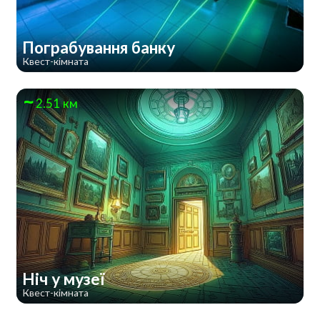
Пограбування банку
Квест-кімната
2.51 км
Ніч у музеї
Квест-кімната