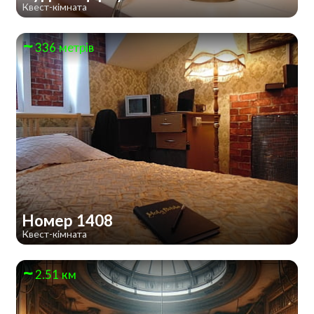
Квест-кімната
336 метрів
Номер 1408
Квест-кімната
2.51 км