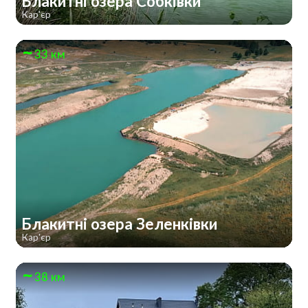
Блакитні озера Собківки
Кар'єр
33 км
Блакитні озера Зеленківки
Кар'єр
38 км