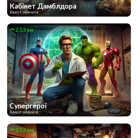
Кабінет Дамблдора
Квест-кімната
2.53 км
Супергерої
Квест-кімната
2.53 км