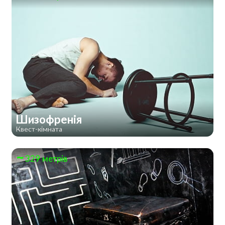
Шизофренія
Квест-кімната
329 метрів