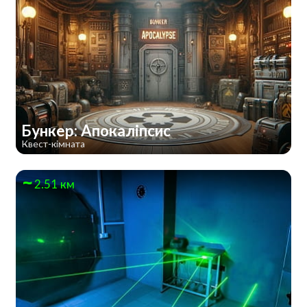
Бункер: Апокаліпсис
Квест-кімната
2.51 км