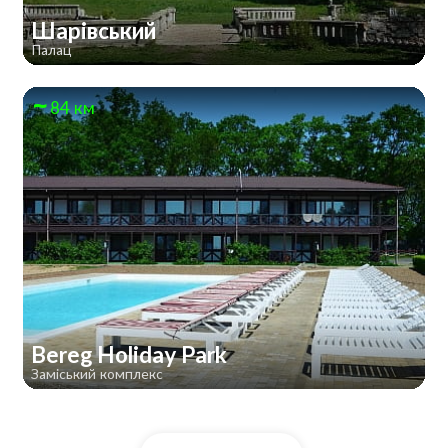
Шарівський
Палац
84 км
Bereg Holiday Park
Заміський комплекс