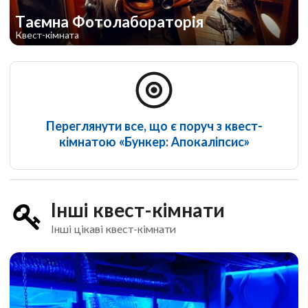
Таємна Фотолабораторія
Квест-кімната
Переглянути все, що є поруч з квест-
кімнатою «Бункер: Апокаліпсис»
Інші квест-кімнати
Інші цікаві квест-кімнати