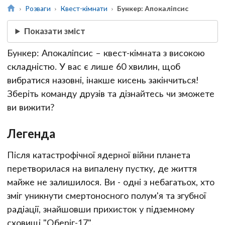
Розваги
Квест-кімнати
Бункер: Апокаліпсис
Показати зміст
Бункер: Апокаліпсис
– квест-кімната з високою
складністю. У вас є лише 60 хвилин, щоб
вибратися назовні, інакше кисень закінчиться!
Зберіть команду друзів та дізнайтесь чи зможете
ви вижити?
Легенда
Після катастрофічної ядерної війни планета
перетворилася на випалену пустку, де життя
майже не залишилося. Ви - одні з небагатьох, хто
зміг уникнути смертоносного полум'я та згубної
радіації, знайшовши прихисток у підземному
сховищі "Оберіг-17".