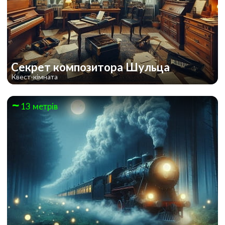
Cекрет композитора Шульца
Квест-кімната
13 метрів