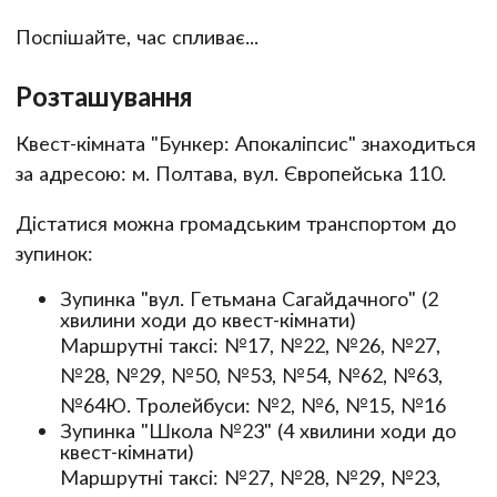
Поспішайте, час спливає...
Розташування
Квест-кімната "Бункер: Апокаліпсис" знаходиться
за адресою: м. Полтава, вул. Європейська 110.
Дістатися можна громадським транспортом до
зупинок:
Зупинка "вул. Гетьмана Сагайдачного" (2
хвилини ходи до квест-кімнати)
Маршрутні таксі: №17, №22, №26, №27,
№28, №29, №50, №53, №54, №62, №63,
№64Ю. Тролейбуси: №2, №6, №15, №16
Зупинка "Школа №23" (4 хвилини ходи до
квест-кімнати)
Маршрутні таксі: №27, №28, №29, №23,