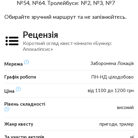
№54, №64. Тролейбуси: №2, №3, №7
Обирайте зручний маршрут та не запізнюйтесь.
Рецензія
Короткий огляд квест-кімнати «Бункер:
Апокаліпсис»
Заборонена Локація
Мережа
Графік роботи
ПН-НД цілодобово
від 1100 до 1200 грн
Ціна
Рівень складності
високий
Жанр квесту
пригоди, трилер
За участю акторів
ні