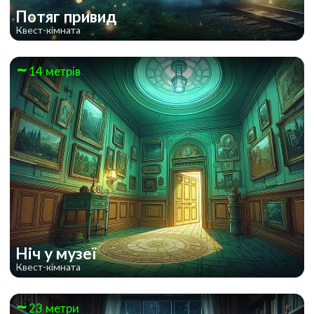
Потяг привид
Квест-кімната
14 метрів
Ніч у музеї
Квест-кімната
23 метри