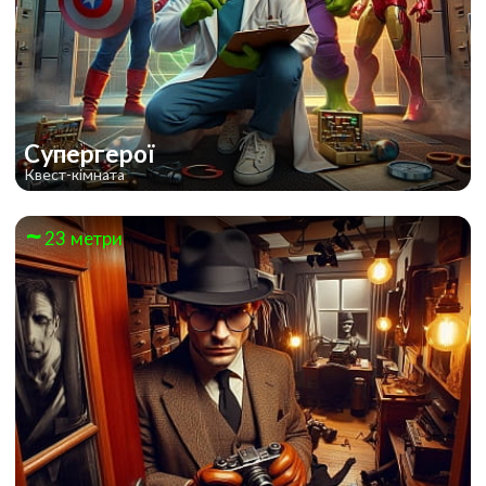
Супергерої
Квест-кімната
23 метри