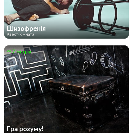
Шизофренія
Квест-кімната
7 метрів
Гра розуму!