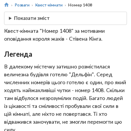
Розваги
Квест-кімнати
Номер 1408
Показати зміст
Квест-кімната "Номер 1408" за мотивами
оповідання короля жахів - Стівена Кінга.
Легенда
В далекому містечку затишно розмістилася
величезна будівля готелю "Дельфін". Серед
численних номерів цього готелю є один, про який
ходять найжахливіші чутки - номер 1408. Скільки
там відбулося незрозумілих подій. Багато людей
із цікавості та сміливості пробували свої сили в
цій кімнаті, але ніхто не повертався. Ті хто
відважився заночувати, не змогли перемогти цю
силу.