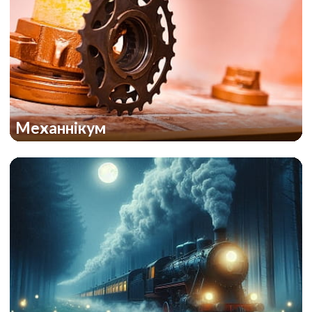
Механнікум