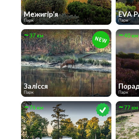
Межигір'я
EVA 
Парк
Парк
37 км
40 км
Залісся
Порад
Парк
Парк
76 км
77 км