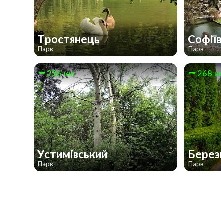
Тростянець
Софії
Парк
Парк
236 км
268 к
Устимівський
Берез
Парк
Парк