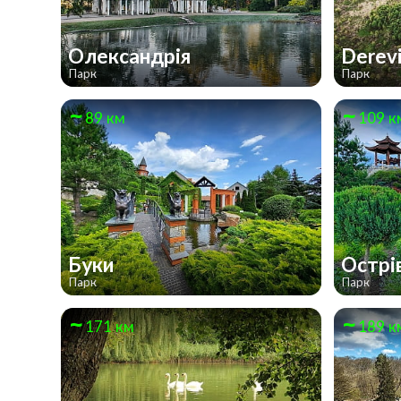
Олександрія
Derevi
Парк
Парк
89 км
109 к
Буки
Острі
Парк
Парк
171 км
189 к