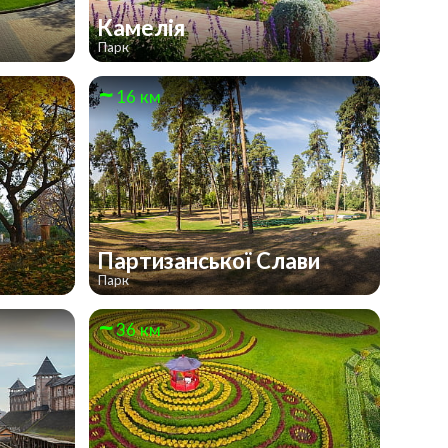
Камелія
Парк
16 км
Партизанської Слави
Парк
36 км