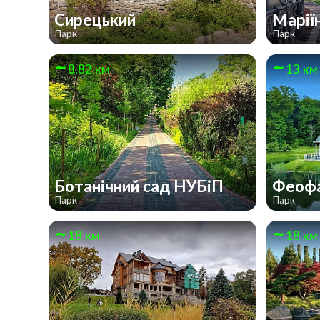
Сирецький
Марії
Парк
Парк
8.82 км
13 км
Ботанічний сад НУБіП
Феоф
Парк
Парк
18 км
18 км