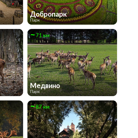
Добропарк
Парк
71 км
Медвино
Парк
87 км