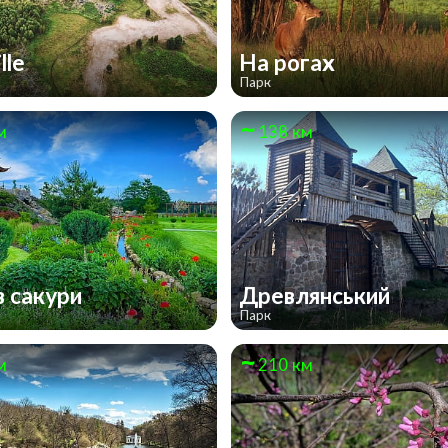
lle
На рогах
Парк
м
138 км
в сакури
Древлянський
Парк
м
210 км