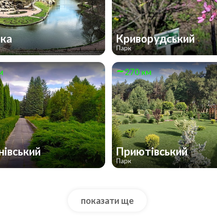
вка
Криворудський
Парк
м
270 км
нівський
Приютівський
Парк
показати ще