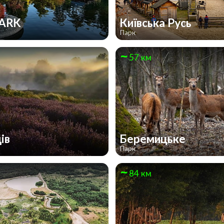
PARK
Київська Русь
Парк
57 км
ів
Беремицьке
Парк
84 км