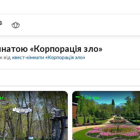
мнатою «Корпорація зло»
к від
квест-кімнати «Корпорація зло»
км
7.36 км