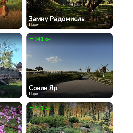
Замку Радомисль
Парк
148 км
Совин Яр
Парк
215 км