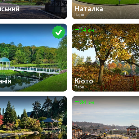
нський
Наталка
Парк
14 км
анія
Кіото
Парк
34 км