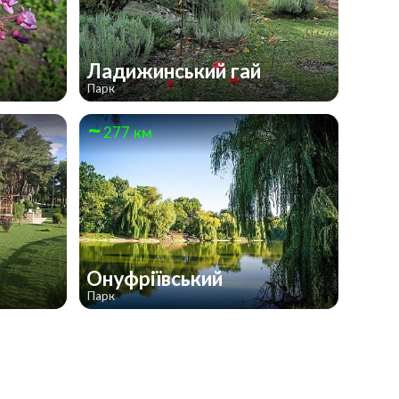
Ладижинський гай
Парк
277 км
Онуфріївський
Парк