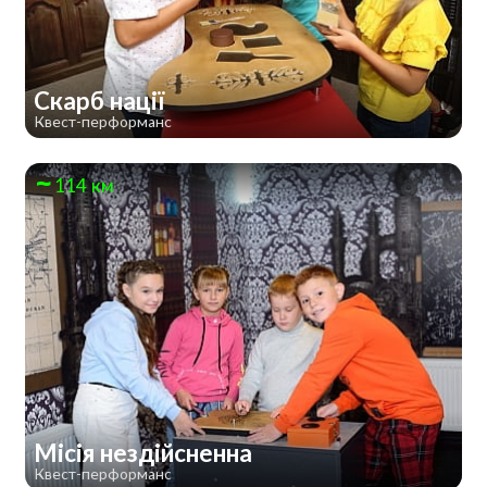
Скарб нації
Квест-перформанс
114 км
Місія нездійсненна
Квест-перформанс