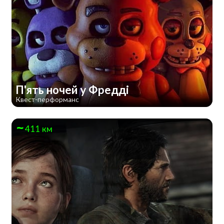
П'ять ночей у Фредді
Квест-перформанс
411 км