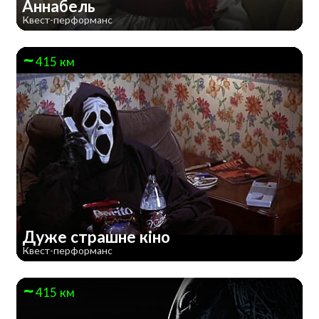
Аннабель
Квест-перформанс
415 км
Дуже страшне кiно
Квест-перформанс
415 км