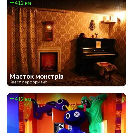
412 км
Маєток монстрів
Квест-перформанс
412 км