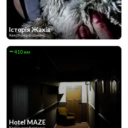
Історія Жахів
Квест-перформанс
410 км
Hotel MAZE
Квест-перформанс