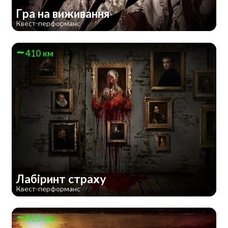
Гра на виживання
Квест-перформанс
410 км
Лабіринт страху
Квест-перформанс
410 км