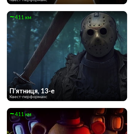
411 км
П'ятниця, 13-е
Квест-перформанс
411 км