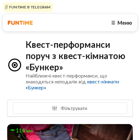
FUNTIME В TELEGRAM
Меню
☰
Квест-перформанси
поруч з квест-кімнатою
«Бункер»
Найближчі квест-перформанси, що
знаходяться неподалік від
квест-кімнати
«Бункер»
Фільтрувати
114 км