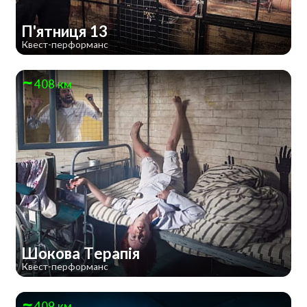
П'ятниця 13
Квест-перформанс
408 км
Шокова Терапія
Квест-перформанс
409 км