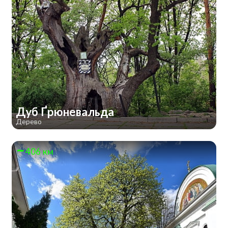
Дуб Ґрюневальда
Дерево
406 км