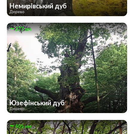
Немирівський дуб
Дерево
377 км
Юзефінський дуб
Дерево
405 км