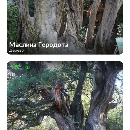
Маслина Геродота
Дерево
771 км