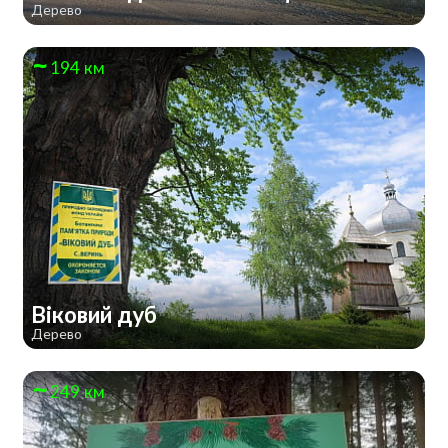
Дерево
194 км
Віковий дуб
Дерево
249 км