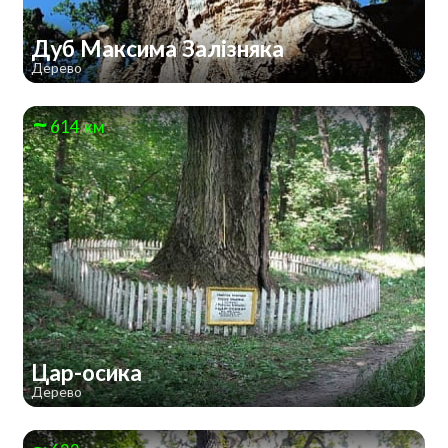
Дуб Максима Залізняка
Дерево
614 км
Цар-осика
Дерево