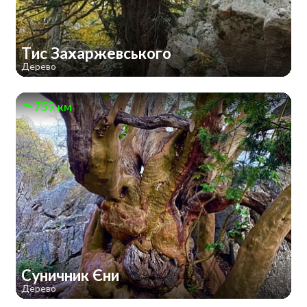
Тис Захаржевського
Дерево
759 км
Суничник Єни
Дерево