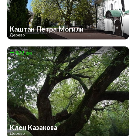
Каштан Петра Могили
Дерево
409 км
Клен Казакова
Дерево