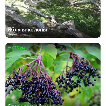
Яблуня-колонія
Дерево
675 км