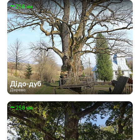
258 км
Дідо-дуб
Дерево
258 км