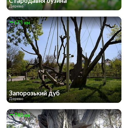
Стародавня бузина
Дерево
675 км
Запорозький дуб
Дерево
740 км