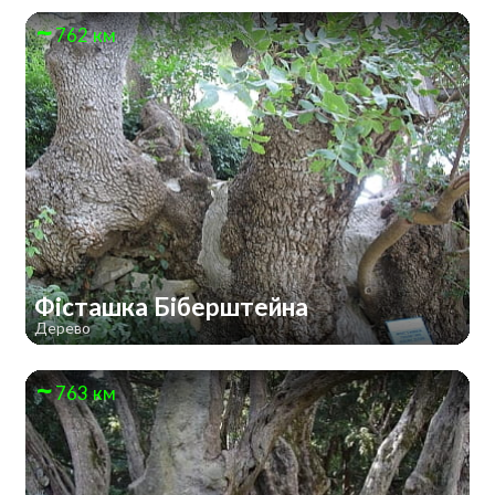
762 км
Фісташка Біберштейна
Дерево
763 км