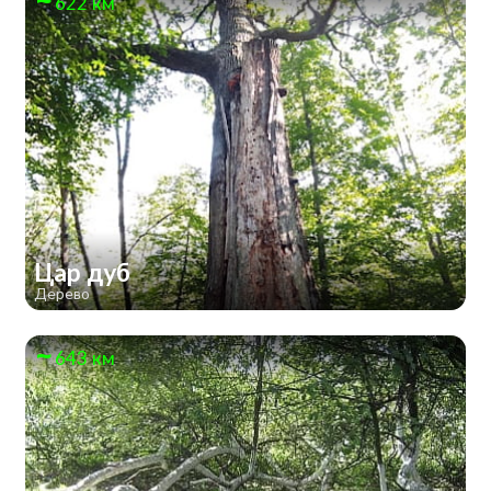
622 км
Цар дуб
Дерево
643 км