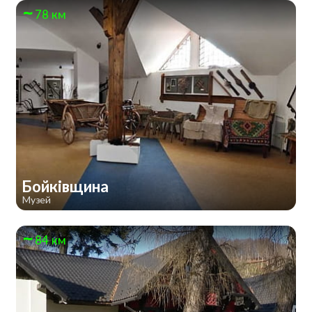
78 км
Бойківщина
Музей
84 км