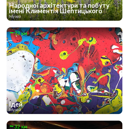
Народної архітектури та побуту
імені Климентія Шептицького
Музей
32 км
Ідей
Музей
32 км