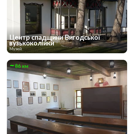
Центр спадщини Вигодської
вузькоколійки
Музей
86 км