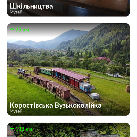
Шкільництва
Музей
95 км
Коростівська Вузькоколійка
Музей
133 км