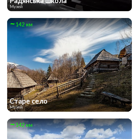
Радянська школа
Музей
142 км
Старе село
Музей
142 км