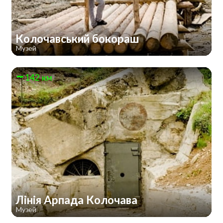
Колочавський бокораш
Музей
142 км
Лінія Арпада Колочава
Музей