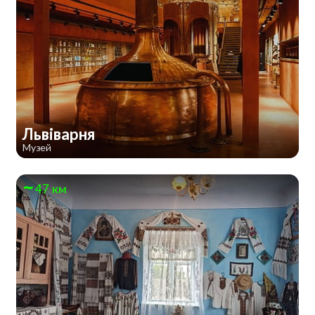
Львіварня
Музей
47 км