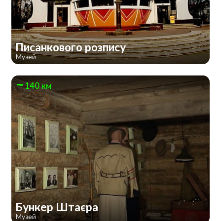
Писанкового розпису
Музей
140 км
Бункер Штаєра
Музей