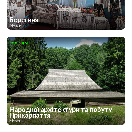
Берегиня
Музей
67 км
Народної архітектури та побуту
Прикарпаття
Музей