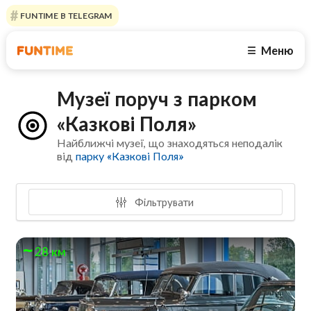
FUNTIME В TELEGRAM
Меню
☰
Музеї поруч з парком
«Казкові Поля»
Найближчі музеї, що знаходяться неподалік
від
парку «Казкові Поля»
Фільтрувати
28 км