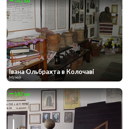
142 км
Івана Ольбрахта в Колочаві
Музей
142 км