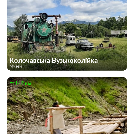
Колочавська Вузькоколійка
Музей
142 км