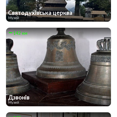
Святодухівська церква
Музей
142 км
Дзвонів
Музей