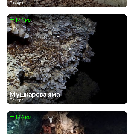
Печера
145 км
Мушкарова яма
Печера
146 км