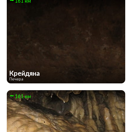
161 км
Крейдяна
Печера
161 км