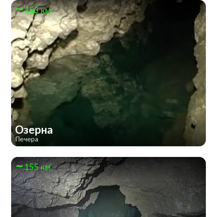
153 км
Озерна
Печера
155 км