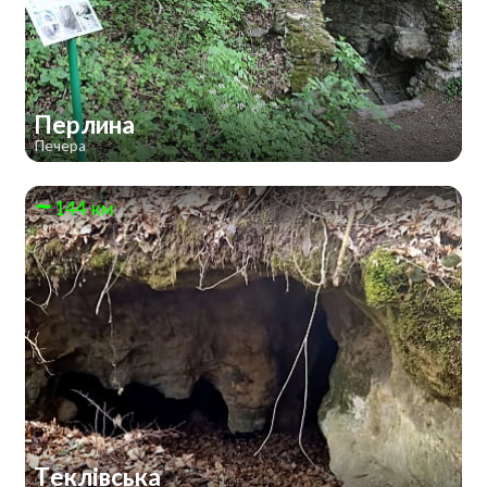
Перлина
Печера
144 км
Теклівська