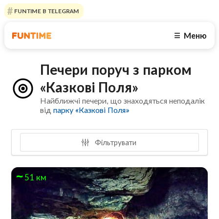
FUNTIME В TELEGRAM
Меню
☰
Печери поруч з парком
«Казкові Поля»
Найближчі печери, що знаходяться неподалік
від
парку «Казкові Поля»
Фільтрувати
51 км