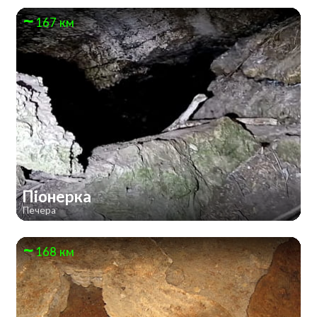
167 км
Піонерка
Печера
168 км