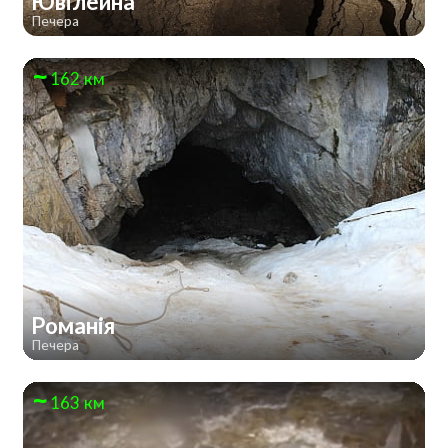
Ювілейна
Печера
162 км
Романія
Печера
163 км