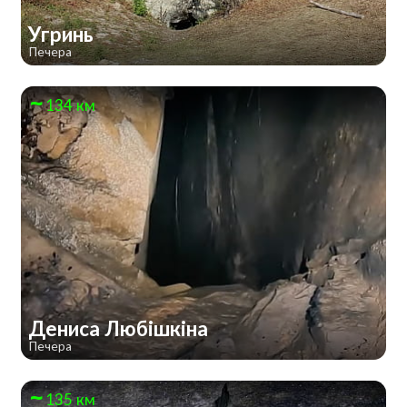
Угринь
Печера
134 км
Дениса Любішкіна
Печера
135 км