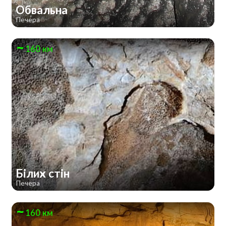
Обвальна
Печера
160 км
Білих стін
Печера
160 км