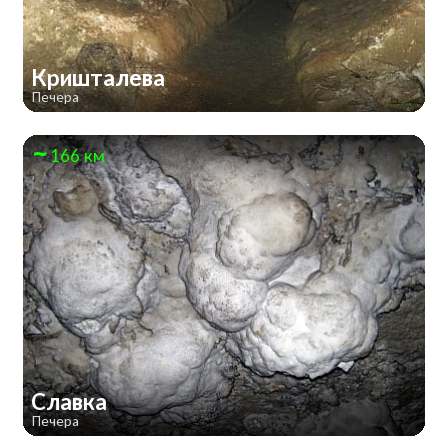
Кришталева
Печера
166 км
Славка
Печера