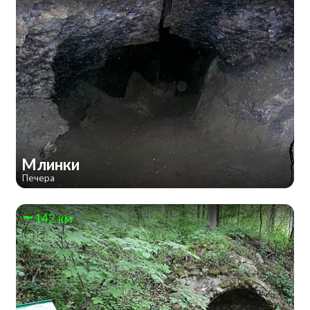
Млинки
Печера
142 км