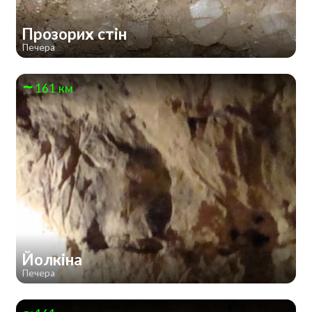
Прозорих стін
Печера
161 км
Йолкіна
Печера