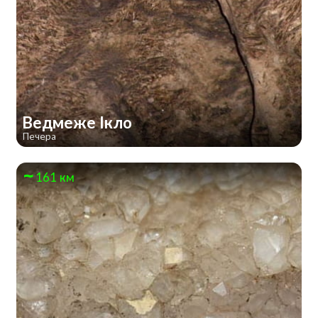
Ведмеже Ікло
Печера
161 км