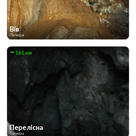
Вів
Печера
161 км
Перелісна
Печера