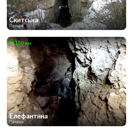
Скитська
Печера
150 км
Елефантина
Печера