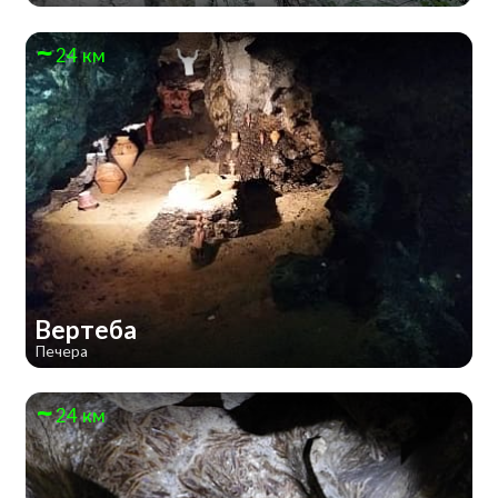
24 км
Вертеба
Печера
24 км