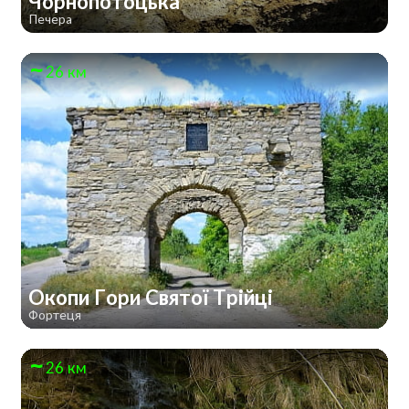
Чорнопотоцька
Печера
26 км
Окопи Гори Святої Трійці
Фортеця
26 км