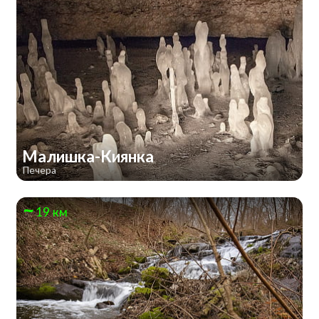
Малишка-Киянка
Печера
19 км