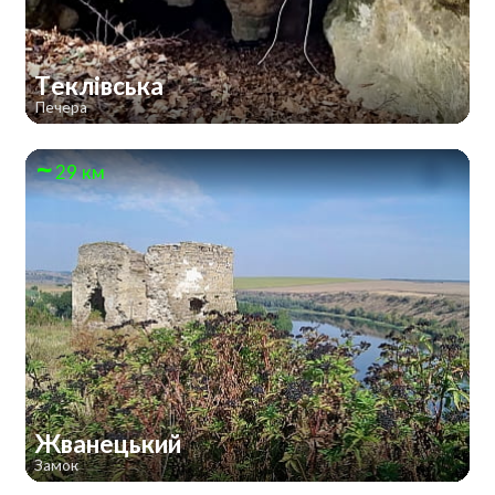
Теклівська
Печера
29 км
Жванецький
Замок