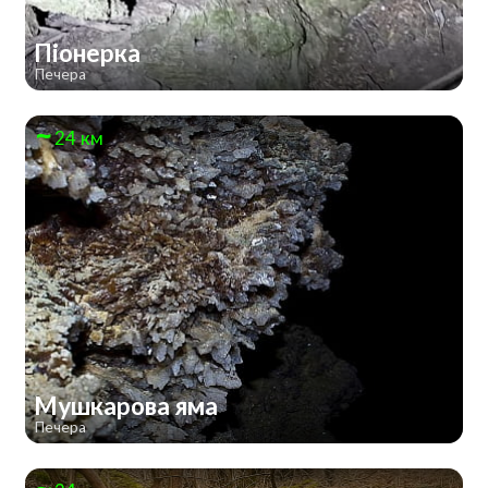
Піонерка
Печера
24 км
Мушкарова яма
Печера