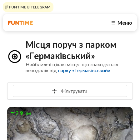
FUNTIME В TELEGRAM
Меню
☰
Місця поруч з парком
«Гермаківський»
Найближчі цікаві місця, що знаходяться
неподалік від
парку «Гермаківський»
Фільтрувати
2.9 км