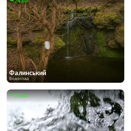
24 км
Фалинський
Водоспад
25 км