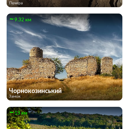
Печера
9.32 км
Чорнокозинський
Замок
13 км