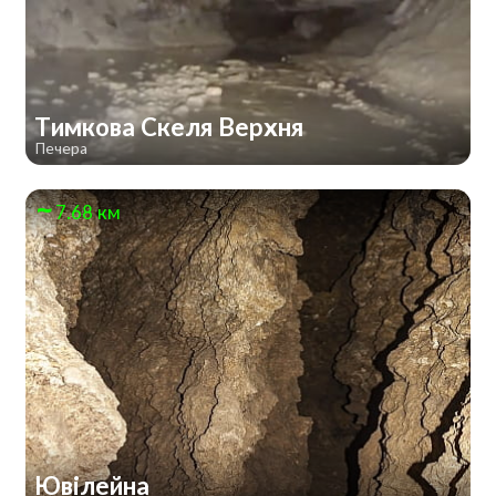
Тимкова Скеля Верхня
Печера
7.68 км
Ювілейна