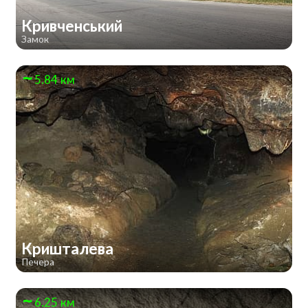
Кривченський
Замок
5.84 км
Кришталева
Печера
6.25 км