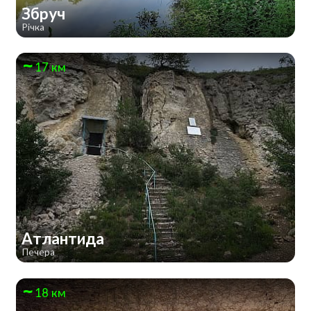
Збруч
Річка
17 км
Атлантида
Печера
18 км