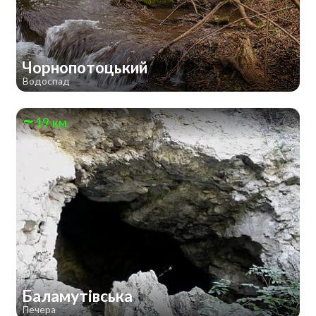
Чорнопотоцький
Водоспад
19 км
Баламутівська
Печера