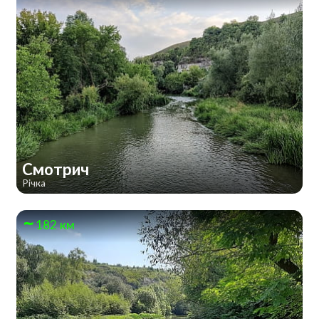
Смотрич
Річка
182 км