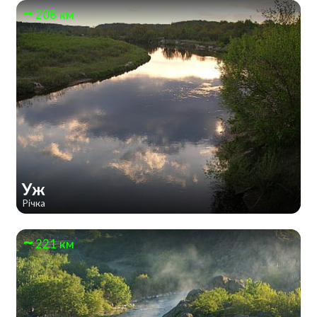
208 км
Уж
Річка
221 км