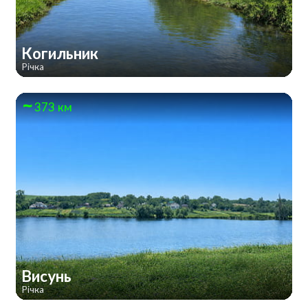
Когильник
Річка
373 км
Висунь
Річка