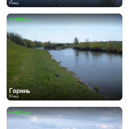
Річка
184 км
Горинь
Річка
191 км