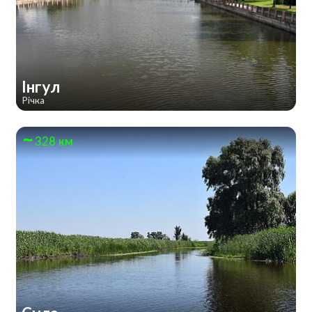
Інгул
Річка
328 км