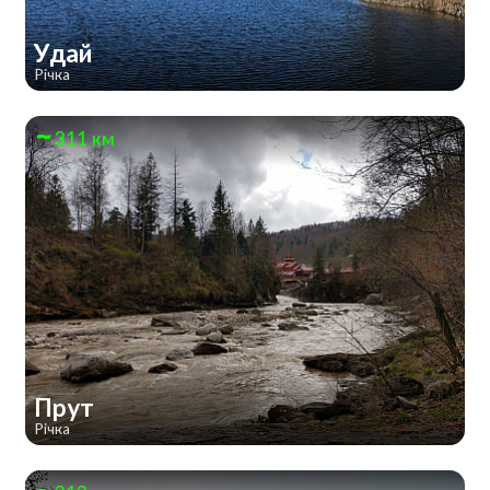
Удай
Річка
311 км
Прут
Річка