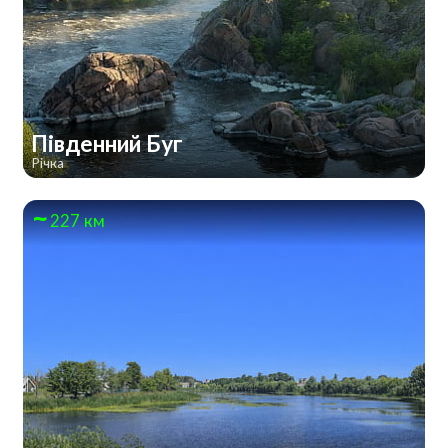
Південний Буг
Річка
227 км