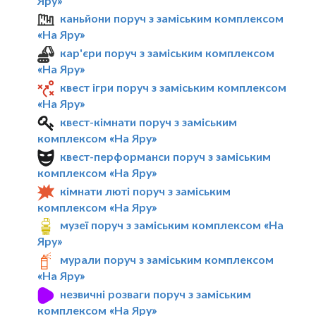
Яру»
каньйони поруч з заміським комплексом
«На Яру»
кар'єри поруч з заміським комплексом
«На Яру»
квест ігри поруч з заміським комплексом
«На Яру»
квест-кімнати поруч з заміським
комплексом «На Яру»
квест-перформанси поруч з заміським
комплексом «На Яру»
кімнати люті поруч з заміським
комплексом «На Яру»
музеї поруч з заміським комплексом «На
Яру»
мурали поруч з заміським комплексом
«На Яру»
незвичні розваги поруч з заміським
комплексом «На Яру»