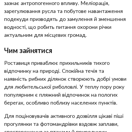
зазнає антропогенного впливу. Меліорація,
зарегулювання русла та побутове навантаження
подекуди призводять до замулення й зменшення
водності, що робить питання охорони річки
актуальним для місцевих громад.
Чим зайнятися
Роставиця приваблює прихильників тихого
відпочинку на природі. Спокійна течія та
наявність рибних ділянок створюють добрі умови
для любительської риболовлі. У теплу пору року
популярним є пляжний відпочинок на пологих
берегах, особливо поблизу населених пунктів.
Для поціновувачів активного дозвілля цікаві піші
прогулянки та фотомандрівки вздовж заплави,
спостереження за птахами й природними