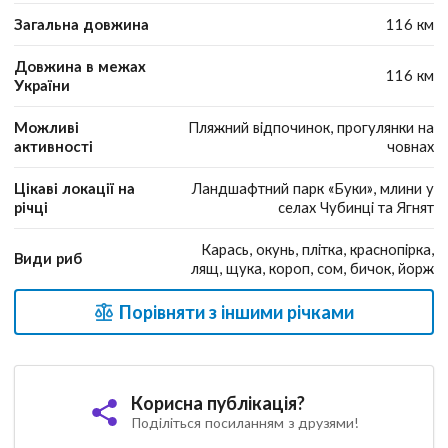
Загальна довжина
116 км
Довжина в межах
116 км
України
Можливі
Пляжний відпочинок, прогулянки на
активності
човнах
Цікаві локації на
Ландшафтний парк «Буки», млини у
річці
селах Чубинці та Ягнят
Карась, окунь, плітка, краснопірка,
Види риб
лящ, щука, короп, сом, бичок, йорж
Порівняти з іншими річками
Корисна публікація?
Поділіться посиланням з друзями!