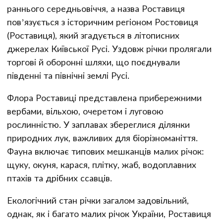
раннього середньовіччя, а назва Роставиця
пов’язується з історичним регіоном Ростовиця
(Роставиця), який згадується в літописних
джерелах Київської Русі. Уздовж річки пролягали
торгові й оборонні шляхи, що поєднували
південні та північні землі Русі.
Флора Роставиці представлена прибережними
вербами, вільхою, очеретом і луговою
рослинністю. У заплавах збереглися ділянки
природних лук, важливих для біорізноманіття.
Фауна включає типових мешканців малих річок:
щуку, окуня, карася, плітку, жаб, водоплавних
птахів та дрібних ссавців.
Екологічний стан річки загалом задовільний,
однак, як і багато малих річок України, Роставиця