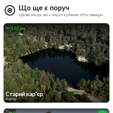
Що ще є поруч
Цікаві місця, які є поруч з річкою «Роставиця»
3.02 км
Старий кар'єр
Кар'єр