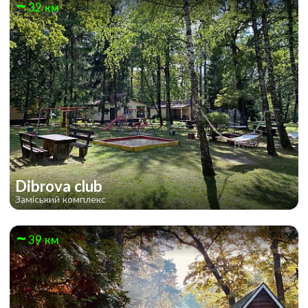
32 км
Dibrova club
Заміський комплекс
39 км