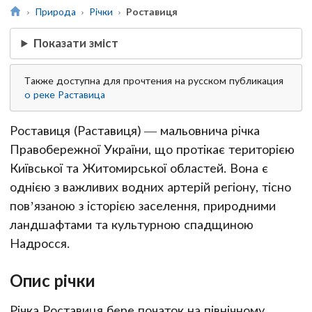
Природа
Річки
Роставиця
Показати зміст
Также доступна для прочтения на русском публикация
о реке Раставица
Роставиця (Раставиця) — мальовнича річка
Правобережної України, що протікає територією
Київської та Житомирської областей. Вона є
однією з важливих водних артерій регіону, тісно
пов’язаною з історією заселення, природними
ландшафтами та культурною спадщиною
Надросся.
Опис річки
Річка Роставиця бере початок на північному