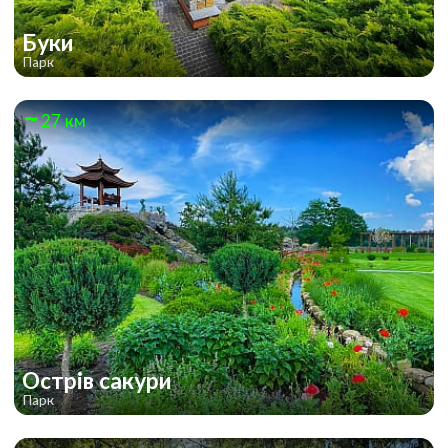
Буки
Парк
27 км
Острів сакури
Парк