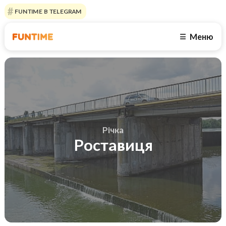
FUNTIME В TELEGRAM
Меню
☰
Річка
Роставиця