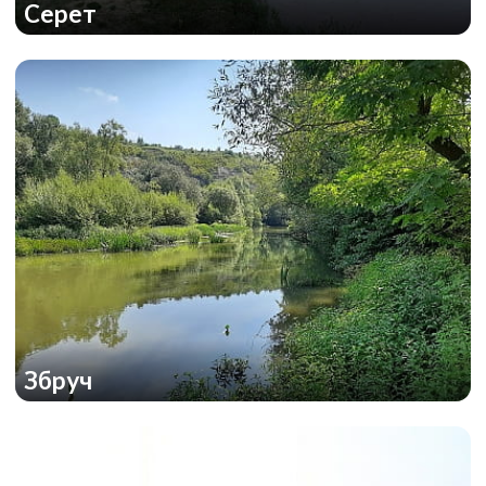
Серет
Збруч