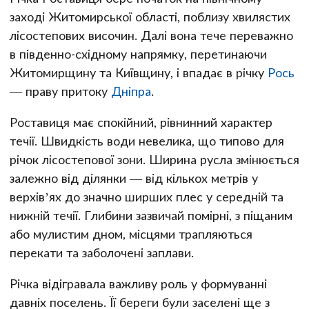
заході Житомирської області, поблизу хвилястих
лісостепових височин. Далі вона тече переважно
в південно-східному напрямку, перетинаючи
Житомирщину та Київщину, і впадає в річку
Рось
— праву притоку
Дніпра
.
Роставиця має спокійний, рівнинний характер
течії. Швидкість води невелика, що типово для
річок лісостепової зони. Ширина русла змінюється
залежно від ділянки — від кількох метрів у
верхів’ях до значно ширших плес у середній та
нижній течії. Глибини зазвичай помірні, з піщаним
або мулистим дном, місцями трапляються
перекати та заболочені заплави.
Річка відігравала важливу роль у формуванні
давніх поселень. Її береги були заселені ще з