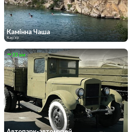
Камінна Чаша
Кар'єр
33 км
Автопарк-автомузей