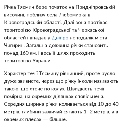
Річка Тясмин бере початок на Придніпровській
височині, поблизу села Любомирка в
Кіровоградській області. Далі вона протікає
територією Кіровоградської та Черкаської
областей і впадає у
Дніпро
неподалік міста
Чигирин. Загальна довжина річки становить
понад 160 км, і весь її шлях проходить
територією України.
Характер течії Тясмину рівнинний, проте русло
дуже звивисте, через що річку інколи називають
такою, що «тече по колу». Швидкість течії
помірна, на окремих ділянках сповільнена.
Середня ширина річки коливається від 10 до 40
метрів, глибини зазвичай сягають 1–2 метрів, а в
окремих плесах — більше.