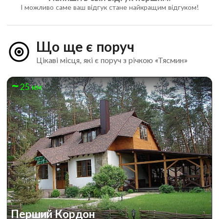
І можливо саме ваш відгук стане найкращим відгуком!
Що ще є поруч
Цікаві місця, які є поруч з річкою «Тясмин»
25 км
Перший Кордон