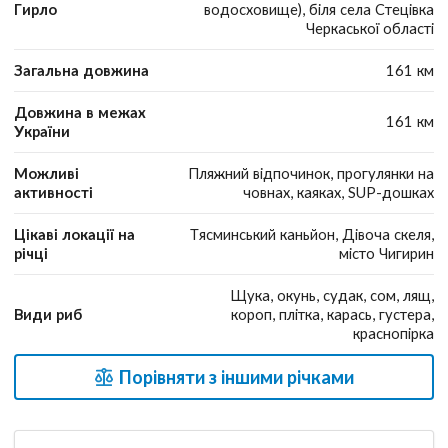
Гирло
водосховище), біля села Стецівка
Черкаської області
Загальна довжина
161 км
Довжина в межах
161 км
України
Можливі
Пляжний відпочинок, прогулянки на
активності
човнах, каяках, SUP-дошках
Цікаві локації на
Тясминський каньйон, Дівоча скеля,
річці
місто Чигирин
Щука, окунь, судак, сом, лящ,
Види риб
короп, плітка, карась, густера,
краснопірка
Порівняти з іншими річками