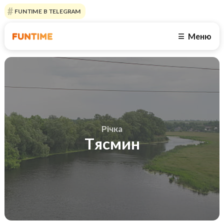
FUNTIME В TELEGRAM
Меню
☰
Річка
Тясмин