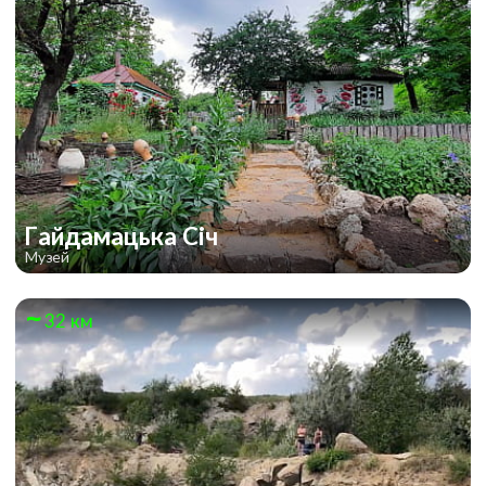
Гайдамацька Січ
Музей
32 км