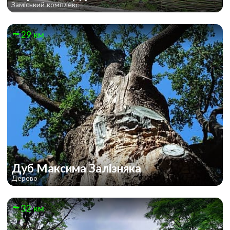
Заміський комплекс
29 км
Дуб Максима Залізняка
Дерево
32 км