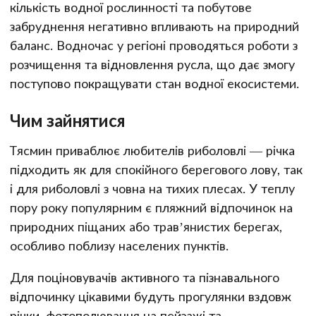
кількість водної рослинності та побутове
забруднення негативно впливають на природний
баланс. Водночас у регіоні проводяться роботи з
розчищення та відновлення русла, що дає змогу
поступово покращувати стан водної екосистеми.
Чим зайнятися
Тясмин приваблює любителів риболовлі — річка
підходить як для спокійного берегового лову, так
і для риболовлі з човна на тихих плесах. У теплу
пору року популярним є пляжний відпочинок на
природних піщаних або трав’янистих берегах,
особливо поблизу населених пунктів.
Для поціновувачів активного та пізнавального
відпочинку цікавими будуть прогулянки вздовж
річки, фотополювання на пейзажі та