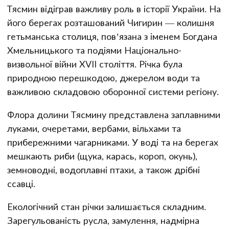
Тясмин відіграв важливу роль в історії України. На
його берегах розташований Чигирин — колишня
гетьманська столиця, пов’язана з іменем Богдана
Хмельницького та подіями Національно-
визвольної війни XVII століття. Річка була
природною перешкодою, джерелом води та
важливою складовою оборонної системи регіону.
Флора долини Тясмину представлена заплавними
луками, очеретами, вербами, вільхами та
прибережними чагарниками. У воді та на берегах
мешкають риби (щука, карась, короп, окунь),
земноводні, водоплавні птахи, а також дрібні
ссавці.
Екологічний стан річки залишається складним.
Зарегульованість русла, замулення, надмірна