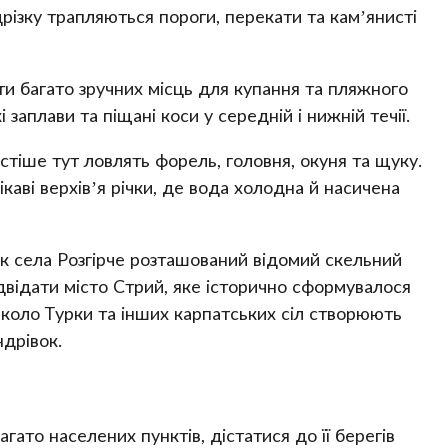
ідрізку трапляються пороги, перекати та кам’янисті
ти багато зручних місць для купання та пляжного
аплави та піщані коси у середній і нижній течії.
тіше тут ловлять форель, головня, окуня та щуку.
каві верхів’я річки, де вода холодна й насичена
лік села Розгірче розташований відомий скельний
ідвідати місто Стрий, яке історично сформувалося
навколо Турки та інших карпатських сіл створюють
ндрівок.
агато населених пунктів, дістатися до її берегів