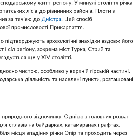
сподарському житті регіону. У минулі століття річка
патських лісів до рівнинних районів. Плоти з
низ за течією до
Дністра
. Цей спосіб
ової промисловості Прикарпаття.
що підтверджують археологічні знахідки вздовж його
т і сіл регіону, зокрема міст Турка, Стрий та
гадується ще у XIV столітті.
дносно чистою, особливо у верхній гірській частині.
дарська діяльність та населені пункти, розташовані
 природного відпочинку. Однією з головних розваг
ля сплавів на байдарках, катамаранах і рафтах.
ля місця впадіння річки Опір та проходить через