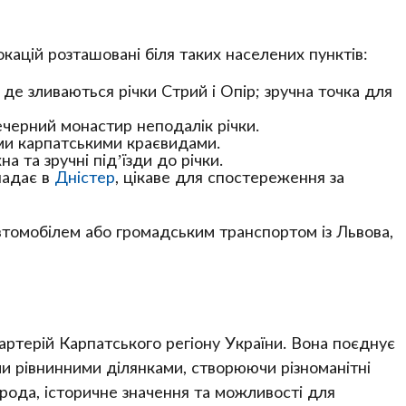
кацій розташовані біля таких населених пунктів:
е зливаються річки Стрий і Опір; зручна точка для
ечерний монастир неподалік річки.
ими карпатськими краєвидами.
 та зручні під’їзди до річки.
падає в
Дністер
, цікаве для спостереження за
втомобілем або громадським транспортом із Львова,
артерій Карпатського регіону України. Вона поєднує
ими рівнинними ділянками, створюючи різноманітні
рода, історичне значення та можливості для