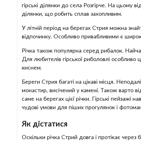
гірські ділянки до села Розгірче. На цьому в
ділянки, що робить сплав захопливим.
У літній період на берегах Стрия можна знай
відпочинку. Особливо привабливими є широкі з
Річка також популярна серед рибалок. Найчас
Для любителів гірської риболовлі особливо ці
киснем.
Береги Стрия багаті на цікаві місця. Непода
монастир, висічений у камені. Також варто в
саме на берегах цієї річки. Гірські пейзажі 
чудові умови для піших прогулянок і фотома
Як дістатися
Оскільки річка Стрий довга і протікає через б