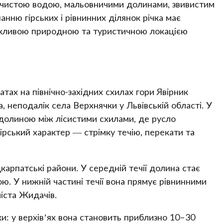
 чистою водою, мальовничими долинами, звивистим
нню гірських і рівнинних ділянок річка має
 важливою природною та туристичною локацією
тах на північно-західних схилах гори Явірник
 неподалік села Верхнячки у Львівській області. У
ю долиною між лісистими схилами, де русло
гірський характер — стрімку течію, перекати та
карпатські райони. У середній течії долина стає
ю. У нижній частині течії вона прямує рівнинними
іста Жидачів.
и: у верхів’ях вона становить приблизно 10–30