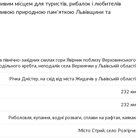
ивим місцем для туристів, рибалок і любителів
жливою природною пам’яткою Львівщини та
а північно-західних схилах гори Явірник поблизу Верховинського
одільного хребта, неподалік села Верхнячки у Львівській області
Річка Дністер, на схід від міста Жидачів у Львівській області
232 км
232 км
Риболовля, купання, водні розваги, сплави на рафтах, каяках
Місто Стрий, село Розгірче