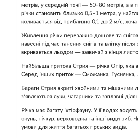
метрів, у середній течії — 50–80 метрів, а в
річки становить близько 0,5–1 метра, у найг
коливається від приблизно 0,1 до 2 м/с, хоч
Живлення річки переважно дощове та снігове
навесні під час танення снігів та влітку післ
вкривається льодом — зазвичай з кінця лист
Найбільша притока Стрия — річка Опір, яка 
Серед інших приток — Сможанка, Гуснянка, Л
Береги Стрия вкриті хвойними та мішаними ліс
з’являються луки, чагарники та заплавні діля
Річка має багату іхтіофауну. У її водах водят
окунь, пічкур, верховодка та інші види риб.
умови для життя багатьох гірських видів.