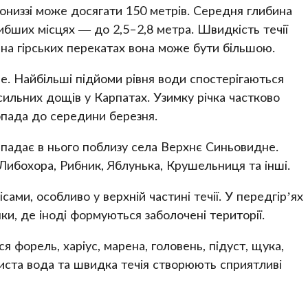
 пониззі може досягати 150 метрів. Середня глибина
либших місцях — до 2,5–2,8 метра. Швидкість течії
а на гірських перекатах вона може бути більшою.
. Найбільші підйоми рівня води спостерігаються
я сильних дощів у Карпатах. Узимку річка частково
опада до середини березня.
впадає в нього поблизу села Верхнє Синьовидне.
ибохора, Рибник, Яблунька, Крушельниця та інші.
ами, особливо у верхній частині течії. У передгір’ях
нки, де іноді формуються заболочені території.
ься форель, харіус, марена, головень, підуст, щука,
 Чиста вода та швидка течія створюють сприятливі