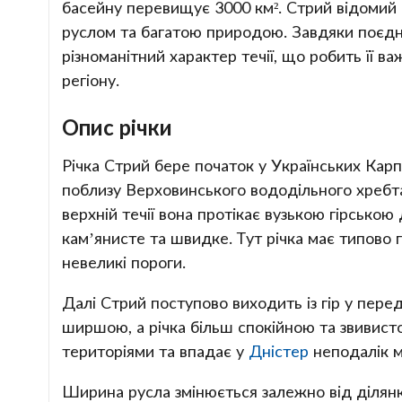
басейну перевищує 3000 км². Стрий відомий
руслом та багатою природою. Завдяки поєдна
різноманітний характер течії, що робить її
регіону.
Опис річки
Річка Стрий бере початок у Українських Карпа
поблизу Верховинського вододільного хребта,
верхній течії вона протікає вузькою гірсько
кам’янисте та швидке. Тут річка має типово 
невеликі пороги.
Далі Стрий поступово виходить із гір у перед
ширшою, а річка більш спокійною та звивисто
територіями та впадає у
Дністер
неподалік м
Ширина русла змінюється залежно від ділянк