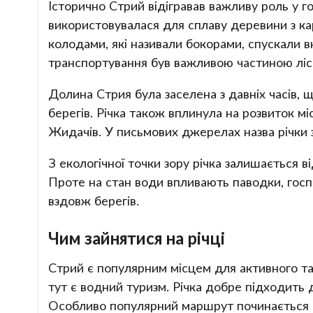
Історично Стрий відігравав важливу роль у го
використовувалася для сплаву деревини з кар
колодами, які називали бокорами, спускали в
транспортування був важливою частиною ліс
Долина Стрия була заселена з давніх часів, 
берегів. Річка також вплинула на розвиток міс
Жидачів. У письмових джерелах назва річки з
З екологічної точки зору річка залишається ві
Проте на стан води впливають паводки, госпо
вздовж берегів.
Чим зайнятися на річці
Стрий є популярним місцем для активного та
тут є водний туризм. Річка добре підходить д
Особливо популярний маршрут починається бі