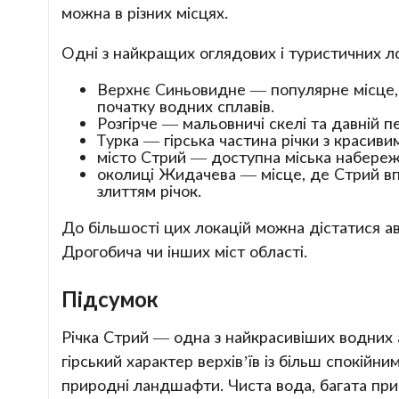
можна в різних місцях.
Одні з найкращих оглядових і туристичних ло
Верхнє Синьовидне — популярне місце, д
початку водних сплавів.
Розгірче — мальовничі скелі та давній п
Турка — гірська частина річки з красив
місто Стрий — доступна міська набережна
околиці Жидачева — місце, де Стрий в
злиттям річок.
До більшості цих локацій можна дістатися а
Дрогобича чи інших міст області.
Підсумок
Річка Стрий — одна з найкрасивіших водних 
гірський характер верхів’їв із більш спокійн
природні ландшафти. Чиста вода, багата при