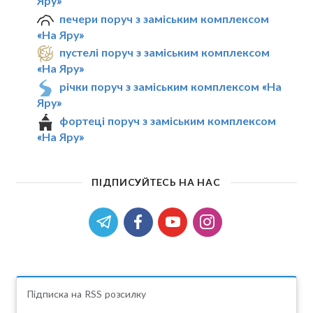
Яру»
печери поруч з заміським комплексом
«На Яру»
пустелі поруч з заміським комплексом
«На Яру»
річки поруч з заміським комплексом «На
Яру»
фортеці поруч з заміським комплексом
«На Яру»
ПІДПИСУЙТЕСЬ НА НАС
Підписка на RSS розсилку