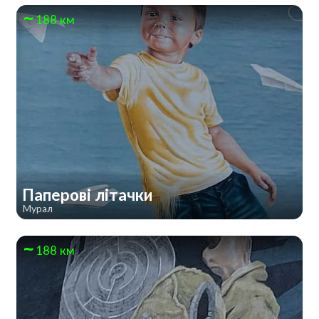
188 км
Паперові літачки
Мурал
188 км