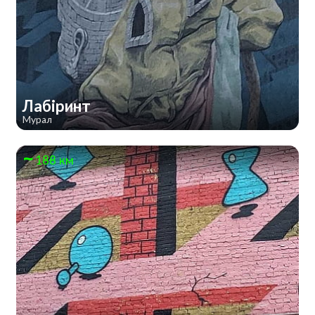
Лабіринт
Мурал
188 км