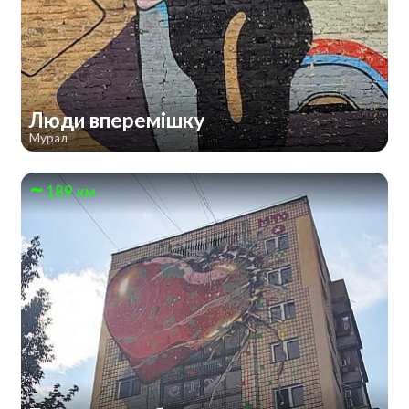
Люди вперемішку
Мурал
189 км