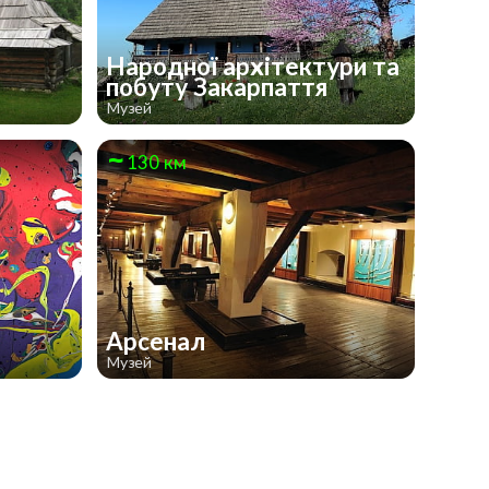
Народної архітектури та
побуту Закарпаття
Музей
130 км
Арсенал
Музей