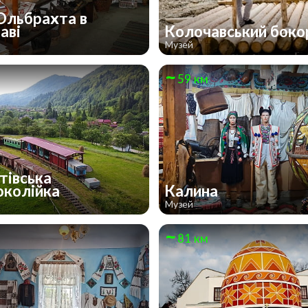
 Ольбрахта в
аві
Колочавський бок
Музей
59 км
тівська
околійка
Калина
Музей
81 км