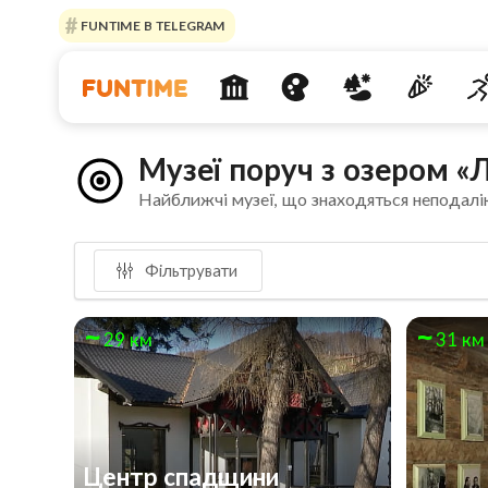
FUNTIME В TELEGRAM
Музеї поруч з озером 
Найближчі музеї, що знаходяться неподалі
Фільтрувати
29 км
31 км
Центр спадщини