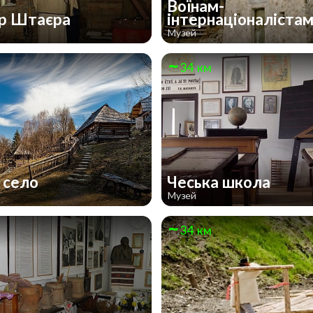
Воїнам-
р Штаєра
інтернаціоналіста
Музей
34 км
 село
Чеська школа
Музей
34 км