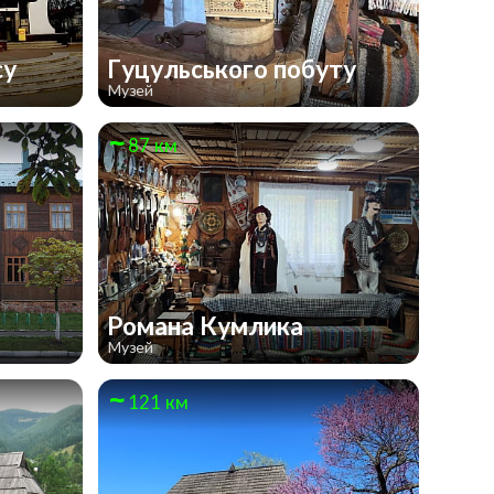
су
Гуцульського побуту
Музей
87 км
Романа Кумлика
Музей
121 км