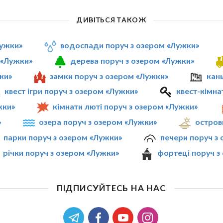
ДИВІТЬСЯ ТАКОЖ
Лужки»
водоспади поруч з озером «Лужки»
 «Лужки»
дерева поруч з озером «Лужки»
ки»
замки поруч з озером «Лужки»
кан
квест ігри поруч з озером «Лужки»
квест-кімна
жки»
кімнати люті поруч з озером «Лужки»
»
озера поруч з озером «Лужки»
остров
парки поруч з озером «Лужки»
печери поруч з
річки поруч з озером «Лужки»
фортеці поруч з
ПІДПИСУЙТЕСЬ НА НАС