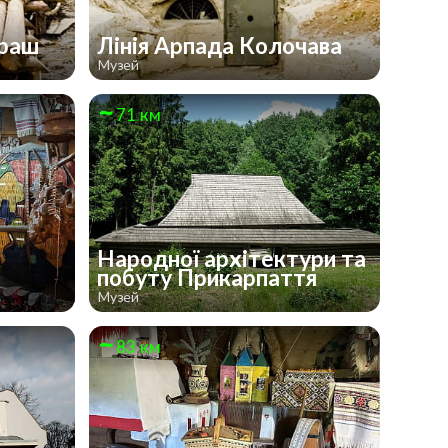
ораш
Лінія Арпада Колочава
Музей
71 км
Народної архітектури та
побуту Прикарпаття
Музей
83 км