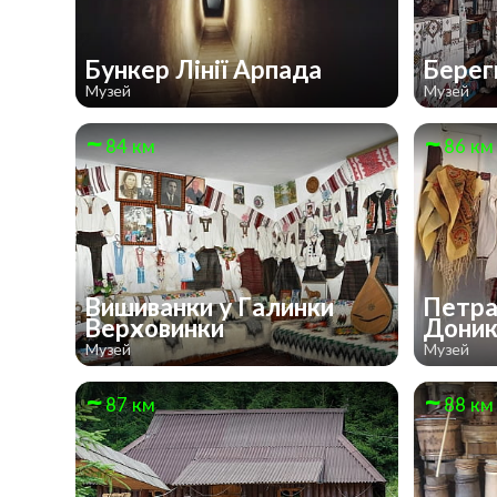
Бункер Лінії Арпада
Берег
Музей
Музей
84 км
86 км
Вишиванки у Галинки
Петра
Верховинки
Доник
Музей
Музей
87 км
88 км