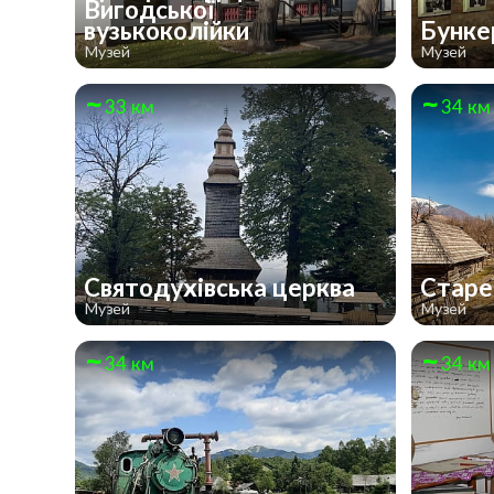
Вигодської
вузькоколійки
Бунке
Музей
Музей
33 км
34 км
Святодухівська церква
Старе
Музей
Музей
34 км
34 км