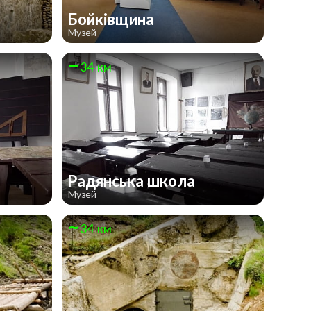
м
Бойківщина
Музей
34 км
Радянська школа
Музей
34 км