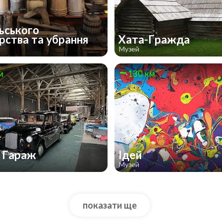
ьського
рства та убрання
Хата-Гражда
Музей
м
130 км
 Гараж
Ідей
Музей
показати ще