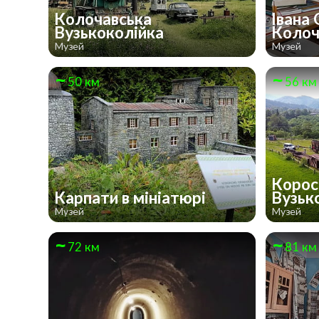
Колочавська
Івана
Вузькоколійка
Колоч
Музей
Музей
50 км
56 км
Корос
Карпати в мініатюрі
Вузьк
Музей
Музей
72 км
81 км