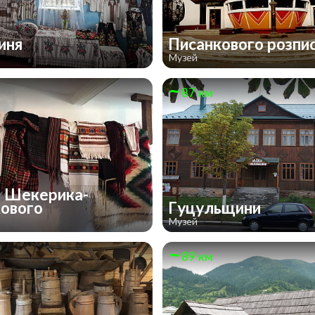
иня
Писанкового розпи
Музей
87 км
 Шекерика-
ового
Гуцульщини
Музей
89 км