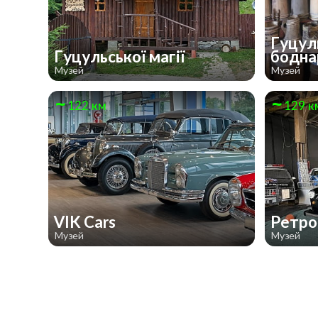
Гуцул
Гуцульської магії
бодна
Музей
Музей
122 км
129 к
VIK Cars
Ретро
Музей
Музей