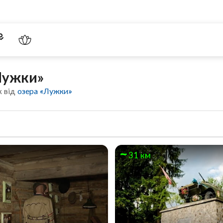
«Лужки»
к від
озера «Лужки»
31 км