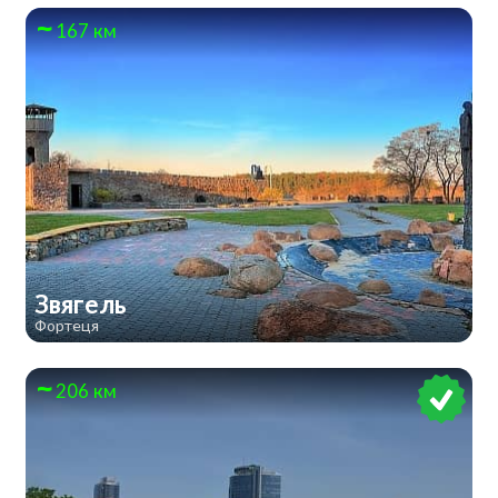
167 км
Звягель
Фортеця
206 км