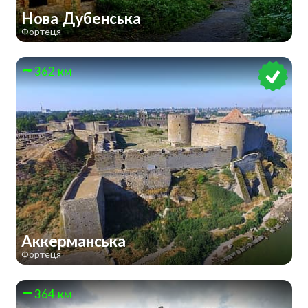
Нова Дубенська
Фортеця
362 км
Аккерманська
Фортеця
364 км