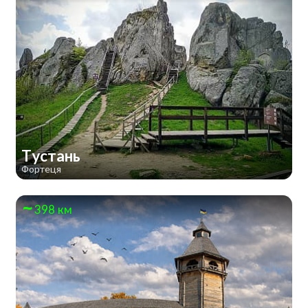
Тустань
Фортеця
398 км