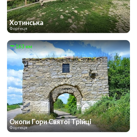
Хотинська
Фортеця
163 км
Окопи Гори Святої Трійці
Фортеця