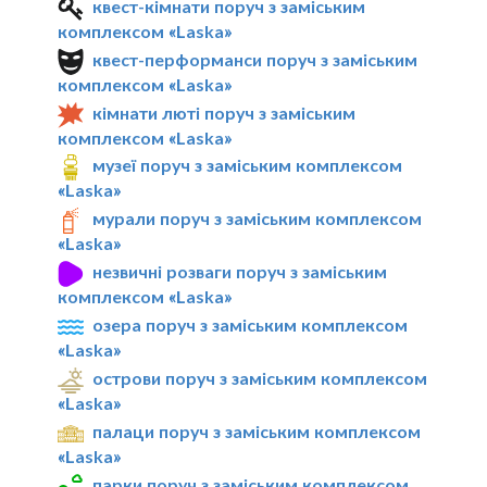
квест-кімнати поруч з заміським
комплексом «Laska»
квест-перформанси поруч з заміським
комплексом «Laska»
кімнати люті поруч з заміським
комплексом «Laska»
музеї поруч з заміським комплексом
«Laska»
мурали поруч з заміським комплексом
«Laska»
незвичні розваги поруч з заміським
комплексом «Laska»
озера поруч з заміським комплексом
«Laska»
острови поруч з заміським комплексом
«Laska»
палаци поруч з заміським комплексом
«Laska»
парки поруч з заміським комплексом