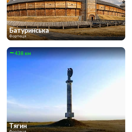
Батуринська
Фортеця
438 км
Тягин
Фортеця