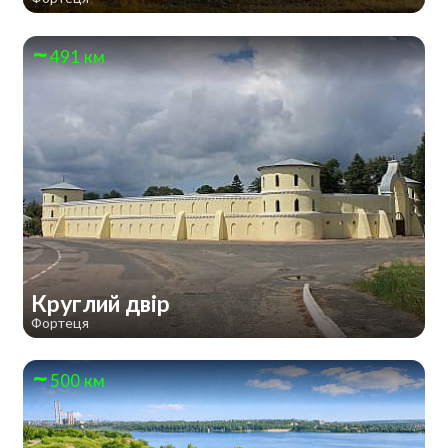
491 км
Круглий двір
Фортеця
500 км