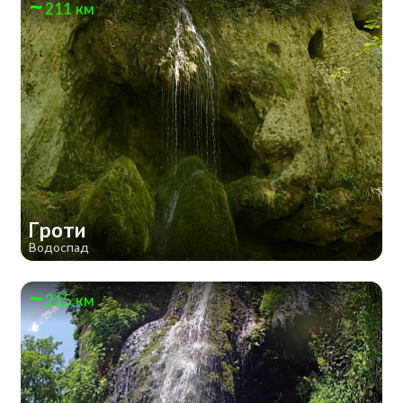
211 км
Гроти
Водоспад
215 км