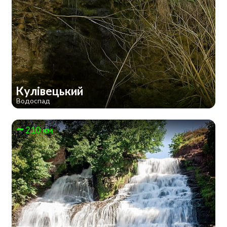
Кулівецький
Водоспад
210 км