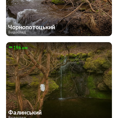
Чорнопотоцький
Водоспад
196 км
Фалинський
Водоспад