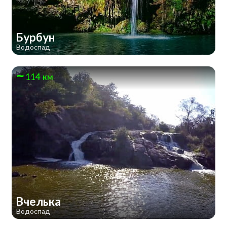
Бурбун
Водоспад
114 км
Вчелька
Водоспад