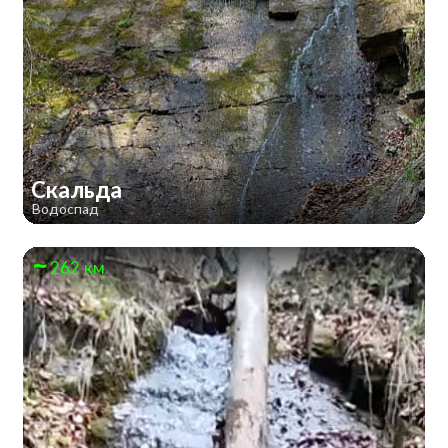
Скальда
Водоспад
262 км