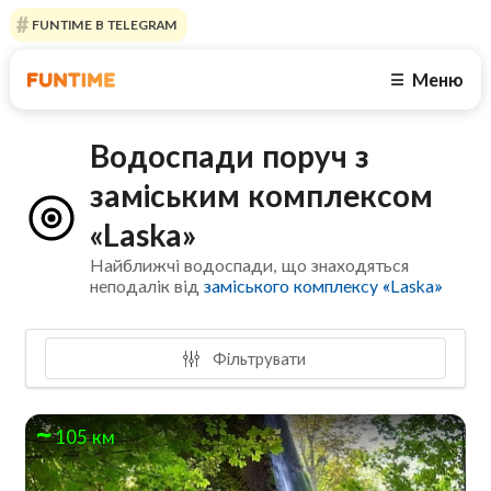
FUNTIME В TELEGRAM
Меню
☰
Водоспади поруч з
заміським комплексом
«Laska»
Найближчі водоспади, що знаходяться
неподалік від
заміського комплексу «Laska»
Фільтрувати
105 км