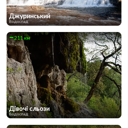
Джуринський
Водоспад
211 км
Дівочі сльози
Водоспад