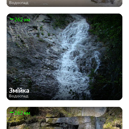
Водоспад
262 км
Змійка
Водоспад
262 км