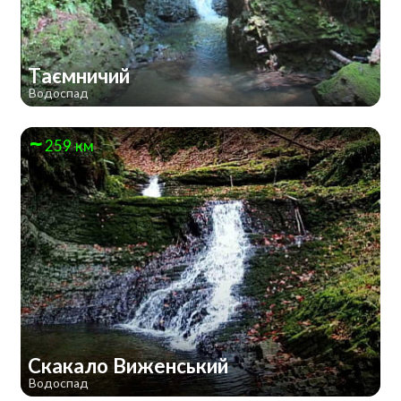
Таємничий
Водоспад
259 км
Скакало Виженський
Водоспад