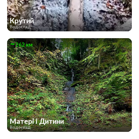
Крутий
Водоспад
262 км
Матері і Дитини
Водоспад