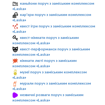
каньйони поруч з заміським комплексом
«Laska»
кар'єри поруч з заміським комплексом
«Laska»
квест ігри поруч з заміським комплексом
«Laska»
квест-кімнати поруч з заміським
комплексом «Laska»
квест-перформанси поруч з заміським
комплексом «Laska»
кімнати люті поруч з заміським
комплексом «Laska»
музеї поруч з заміським комплексом
«Laska»
мурали поруч з заміським комплексом
«Laska»
незвичні розваги поруч з заміським
комплексом «Laska»