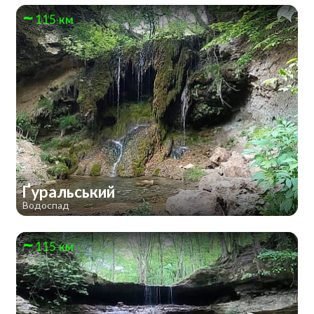
115 км
Ґуральський
Водоспад
115 км