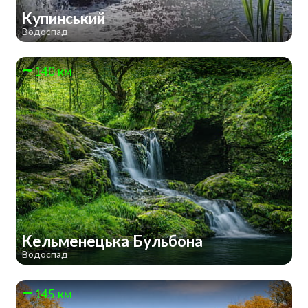
Купинський
Водоспад
140 км
Кельменецька Бульбона
Водоспад
145 км