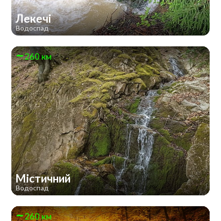
Лекечі
Водоспад
260 км
Містичний
Водоспад
260 км