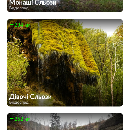
Монаші Сльози
Водоспад
234 км
Дівочі Сльози
Водоспад
252 км