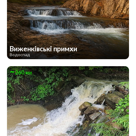
Виженківські примхи
Водоспад
260 км