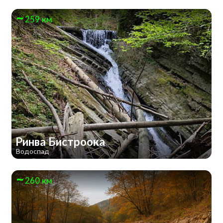
259 км
Ринва Бистроока
Водоспад
260 км