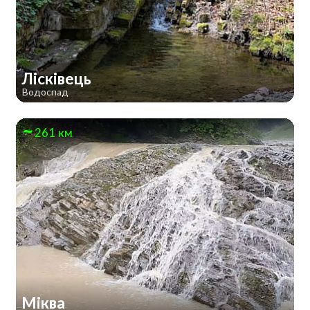
Лісківець
Водоспад
261 км
Міква