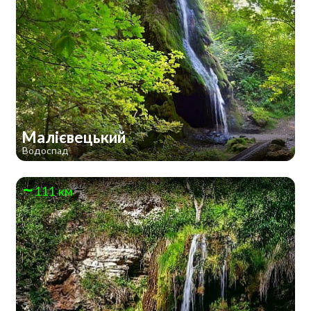
Малієвецький
Водоспад
111 км