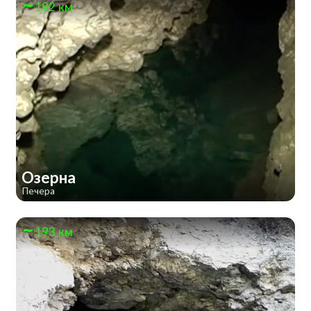
192 км
Озерна
Печера
193 км