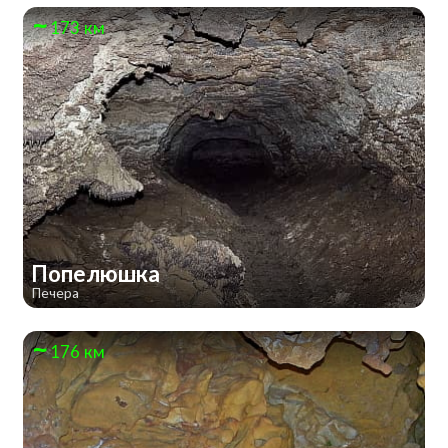
173 км
Попелюшка
Печера
176 км