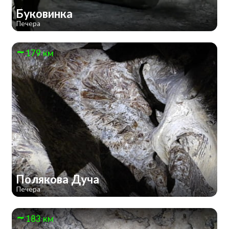
Буковинка
Печера
179 км
Полякова Дуча
Печера
183 км