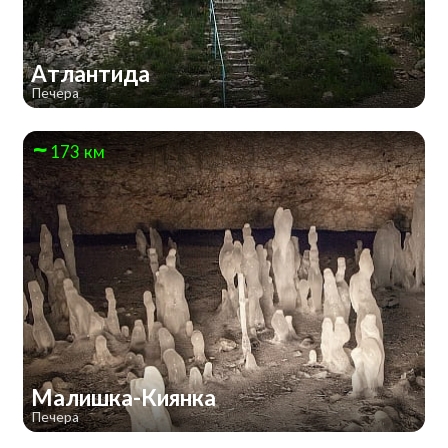
Атлантида
Печера
173 км
Малишка-Киянка
Печера