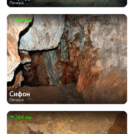
Печера
364 км
Сифон
Печера
364 км