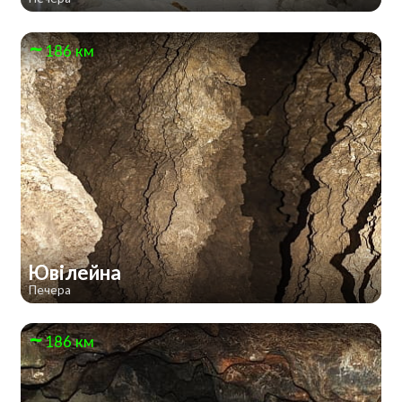
186 км
Ювілейна
Печера
186 км