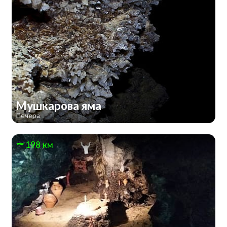
Мушкарова яма
Печера
198 км