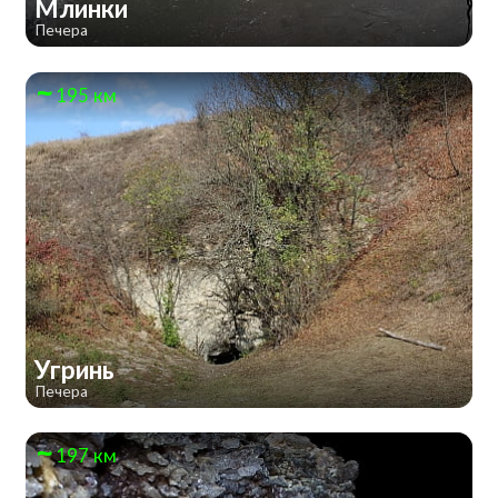
Млинки
Печера
195 км
Угринь
Печера
197 км