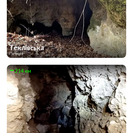
Теклівська
Печера
214 км