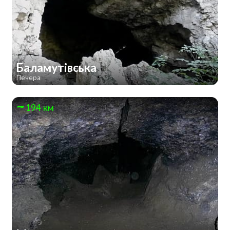
Баламутівська
Печера
194 км