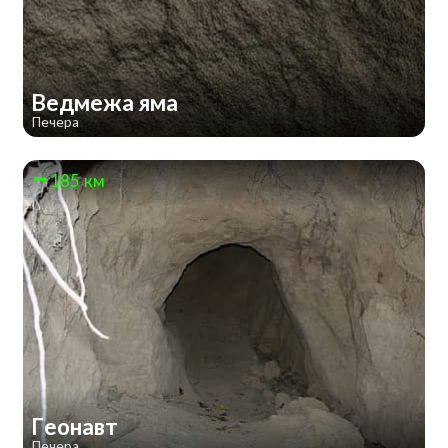
Ведмежа яма
Печера
185 км
Геонавт
Печера