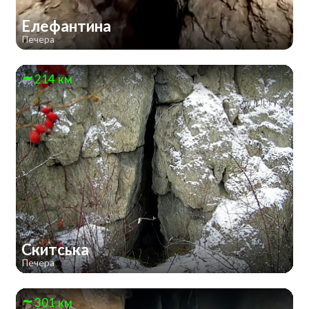
Елефантина
Печера
214 км
Скитська
Печера
301 км