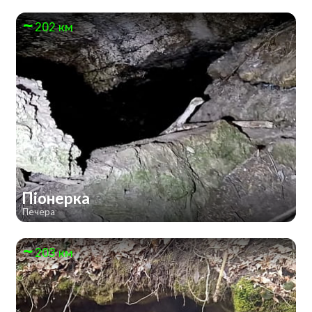
202 км
Піонерка
Печера
203 км