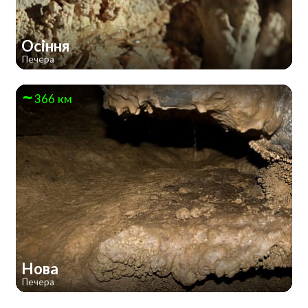
Осіння
Печера
366 км
Нова
Печера