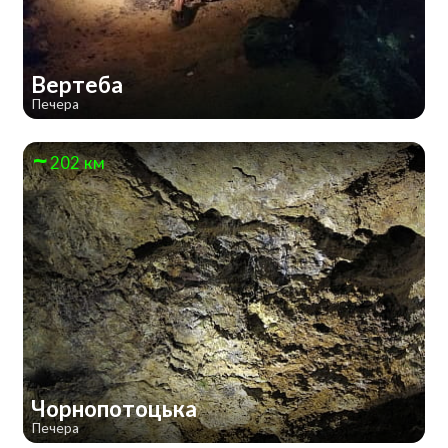
Вертеба
Печера
202 км
Чорнопотоцька
Печера