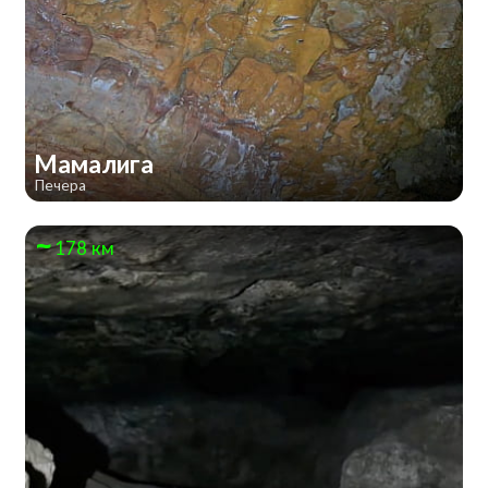
Мамалига
Печера
178 км