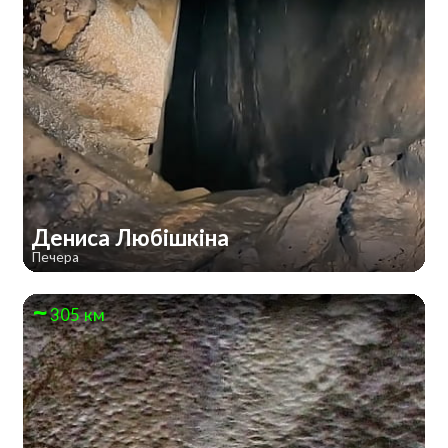
Дениса Любішкіна
Печера
305 км