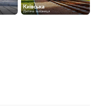
Київська
Дитяча залізниця