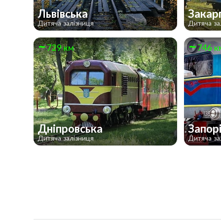
Львівська
Закар
Дитяча залізниця
Дитяча за
729 км
746 к
Дніпровська
Запор
Дитяча залізниця
Дитяча за