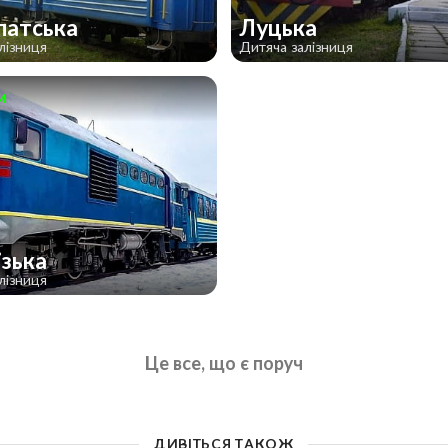
патська
Луцька
лізниця
Дитяча залізниця
м
ізька
лізниця
Це все, що є поруч
ДИВІТЬСЯ ТАКОЖ