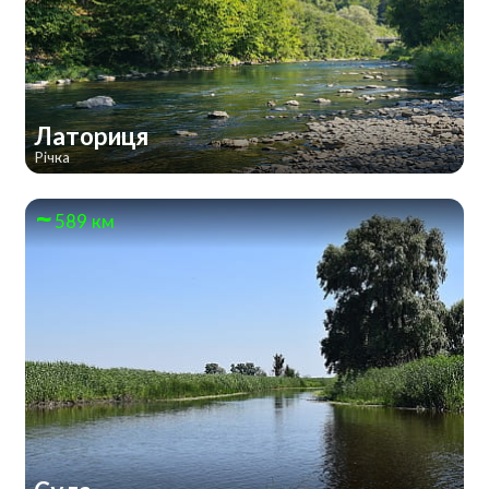
Латориця
Річка
589 км