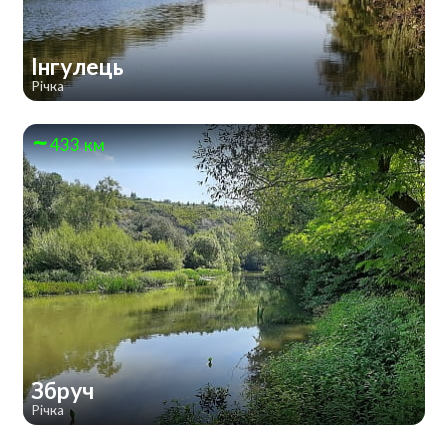
Інгулець
Річка
433 км
Збруч
Річка