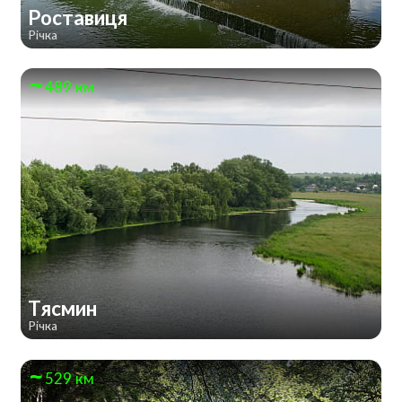
Роставиця
Річка
489 км
Тясмин
Річка
529 км