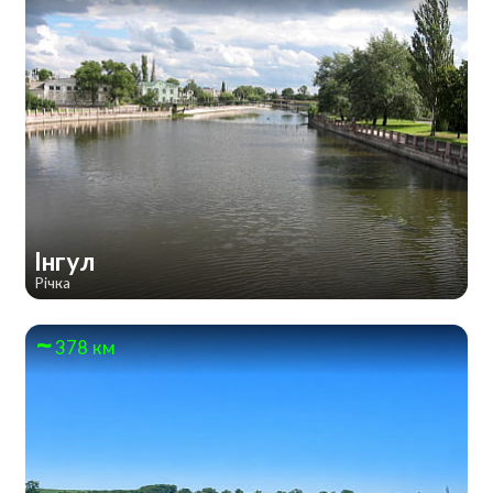
Інгул
Річка
378 км