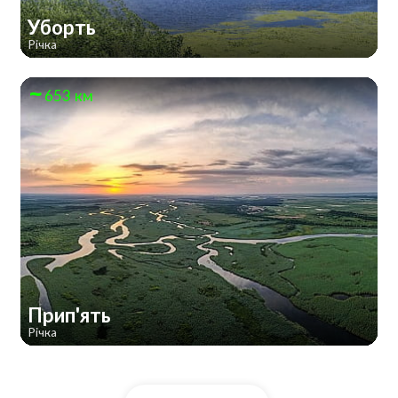
Уборть
Річка
653 км
Прип'ять
Річка