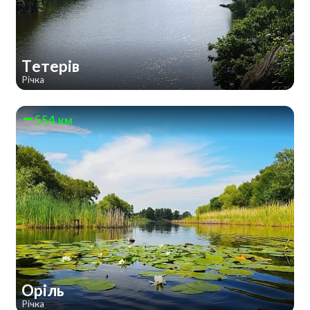
Тетерів
Річка
554 км
Оріль
Річка