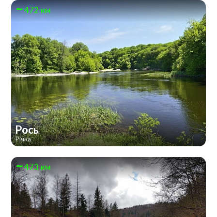
472 км
Рось
Річка
473 км