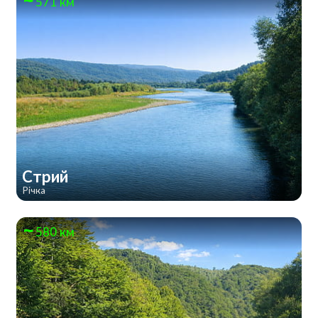
571 км
Стрий
Річка
580 км