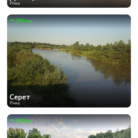
Річка
390 км
Серет
Річка
400 км