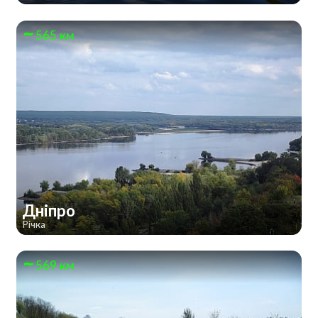
565 км
Дніпро
Річка
569 км