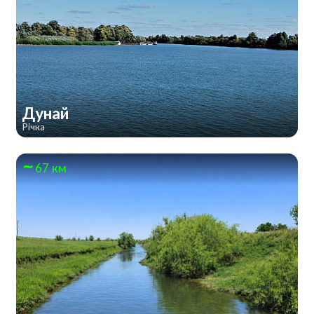
Дунай
Річка
67 км