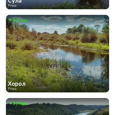
Сула
Річка
609 км
Хорол
Річка
614 км