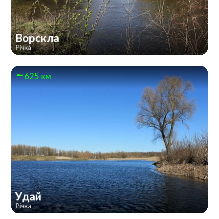
Ворскла
Річка
625 км
Удай
Річка