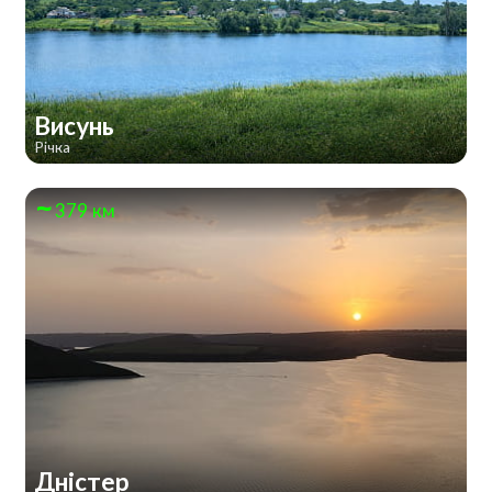
Висунь
Річка
379 км
Дністер