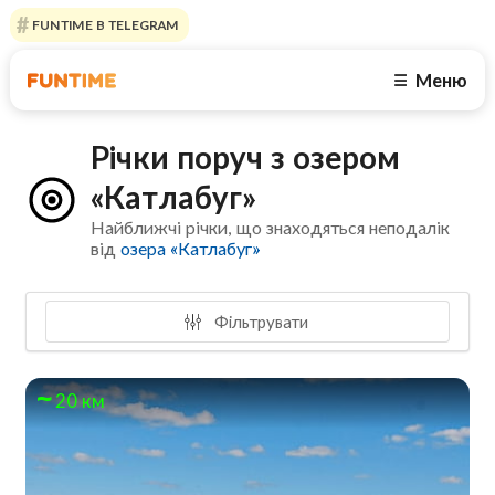
FUNTIME В TELEGRAM
Меню
☰
Річки поруч з озером
«Катлабуг»
Найближчі річки, що знаходяться неподалік
від
озера «Катлабуг»
Фільтрувати
20 км