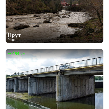
Прут
Річка
484 км