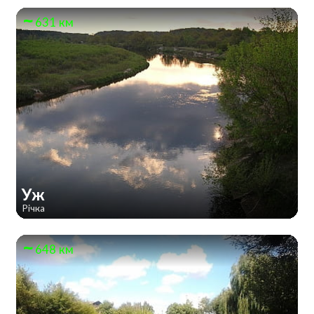
631 км
Уж
Річка
648 км