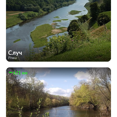
Случ
Річка
621 км