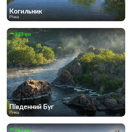
Когильник
Річка
323 км
Південний Буг
Річка
367 км