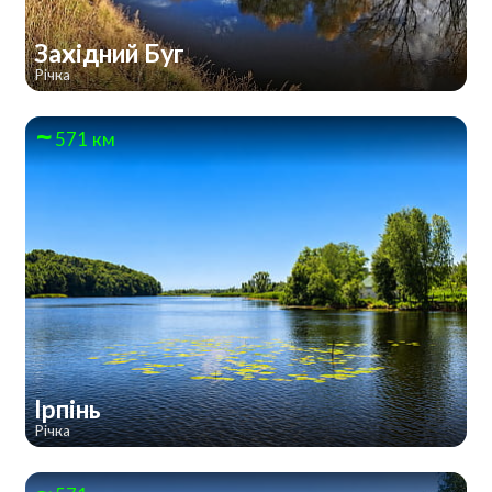
Західний Буг
Річка
571 км
Ірпінь
Річка