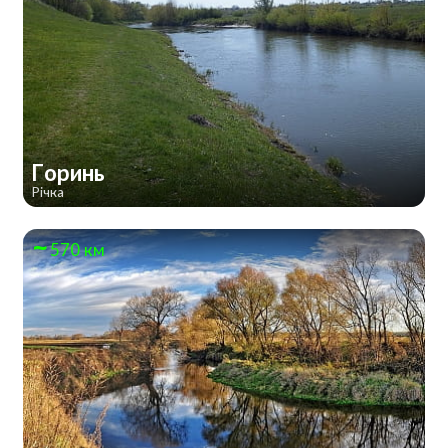
Горинь
Річка
570 км