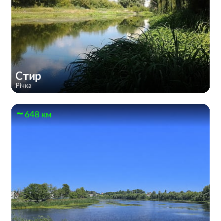
Стир
Річка
648 км