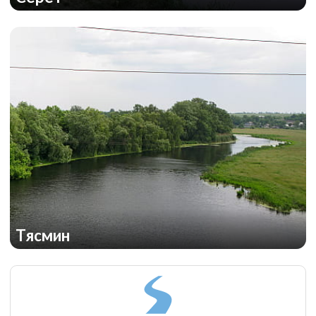
Тясмин