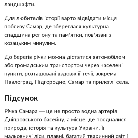
ландшафти.
Для любителів історії варто відвідати місця
поблизу Самар, де збереглася культурна
спадщина регіону та пам’ятки, пов’язані з
козацьким минулим.
До берегів річки можна дістатися автомобілем
або громадським транспортом через населені
пункти, розташовані вздовж її течії, зокрема
Павлоград, Підгородне, Самар та прилеглі села.
Підсумок
Річка Самара — це не просто водна артерія
Дніпровського басейну, а місце, де поєдналися
природа, історія та культура України. Її
мальовничі ліси, плавні, багатий тваринний світ і