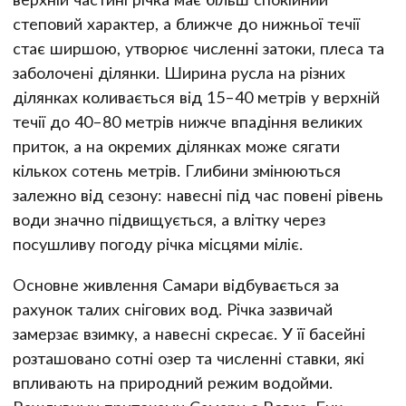
степовий характер, а ближче до нижньої течії
стає ширшою, утворює численні затоки, плеса та
заболочені ділянки. Ширина русла на різних
ділянках коливається від 15–40 метрів у верхній
течії до 40–80 метрів нижче впадіння великих
приток, а на окремих ділянках може сягати
кількох сотень метрів. Глибини змінюються
залежно від сезону: навесні під час повені рівень
води значно підвищується, а влітку через
посушливу погоду річка місцями міліє.
Основне живлення Самари відбувається за
рахунок талих снігових вод. Річка зазвичай
замерзає взимку, а навесні скресає. У її басейні
розташовано сотні озер та численні ставки, які
впливають на природний режим водойми.