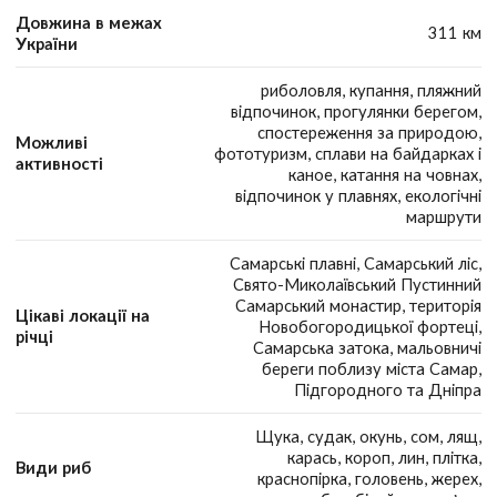
Довжина в межах
311 км
України
риболовля, купання, пляжний
відпочинок, прогулянки берегом,
спостереження за природою,
Можливі
фототуризм, сплави на байдарках і
активності
каное, катання на човнах,
відпочинок у плавнях, екологічні
маршрути
Самарські плавні, Самарський ліс,
Свято-Миколаївський Пустинний
Самарський монастир, територія
Цікаві локації на
Новобогородицької фортеці,
річці
Самарська затока, мальовничі
береги поблизу міста Самар,
Підгородного та Дніпра
Щука, судак, окунь, сом, лящ,
карась, короп, лин, плітка,
Види риб
краснопірка, головень, жерех,