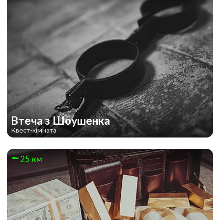
Втеча з Шоушенка
Квест-кімната
25 км