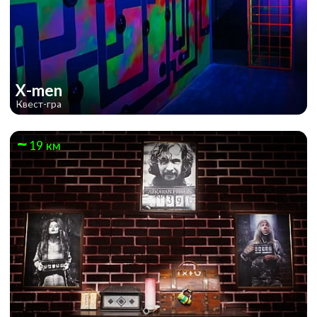
X-men
Квест-гра
19 км