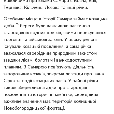
Важливими притоками Самари є Вовча, Бик,
Тернівка, Кільчень, Лозова та інші річки.
Особливе місце в історії Самари займає козацька
доба. Її береги були важливою частиною
стародавніх водних шляхів, якими пересувалися
торговці та військові загони. У цьому регіоні
існували козацькі поселення, а сама річка
вважалася своєрідним природним захистом
завдяки лісам, болотам і важкодоступним
плавням. З Самарою пов’язують діяльність
запорозьких козаків, зокрема легенди про Івана
Сірка та події козацьких часів. У районі річки
також збереглися згадки про стародавні
поселення та історичні пам’ятки, серед яких
важливе значення має територія колишньої
Новобогородицької фортеці.