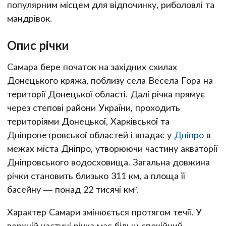
популярним місцем для відпочинку, риболовлі та
мандрівок.
Опис річки
Самара бере початок на західних схилах
Донецького кряжа, поблизу села Весела Гора на
території Донецької області. Далі річка прямує
через степові райони України, проходить
територіями Донецької, Харківської та
Дніпропетровської областей і впадає у
Дніпро
в
межах міста Дніпро, утворюючи частину акваторії
Дніпровського водосховища. Загальна довжина
річки становить близько 311 км, а площа її
басейну — понад 22 тисячі км².
Характер Самари змінюється протягом течії. У
верхній частині річка має більш спокійний