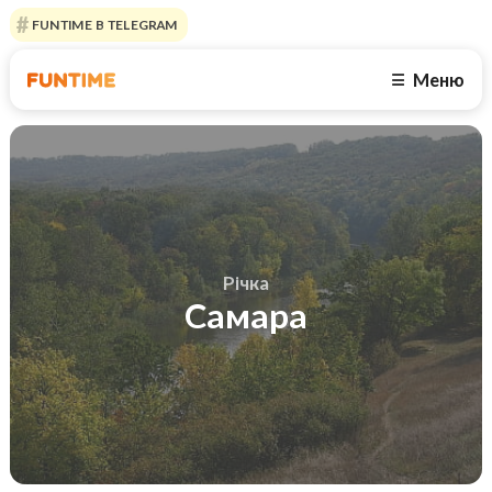
FUNTIME В TELEGRAM
Меню
☰
Річка
Самара