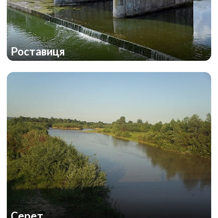
Роставиця
Серет