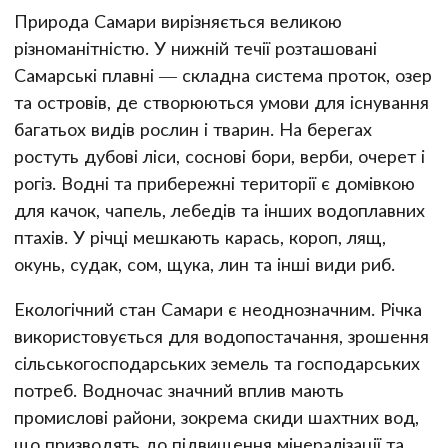
Природа Самари вирізняється великою
різноманітністю. У нижній течії розташовані
Самарські плавні — складна система проток, озер
та островів, де створюються умови для існування
багатьох видів рослин і тварин. На берегах
ростуть дубові ліси, соснові бори, верби, очерет і
рогіз. Водні та прибережні території є домівкою
для качок, чапель, лебедів та інших водоплавних
птахів. У річці мешкають карась, короп, лящ,
окунь, судак, сом, щука, лин та інші види риб.
Екологічний стан Самари є неоднозначним. Річка
використовується для водопостачання, зрошення
сільськогосподарських земель та господарських
потреб. Водночас значний вплив мають
промислові райони, зокрема скиди шахтних вод,
що призводять до підвищення мінералізації та