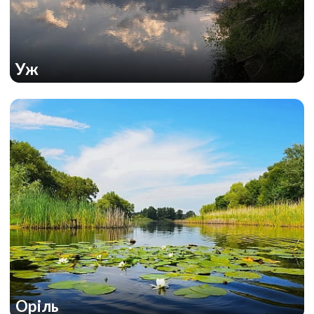
Уж
Оріль