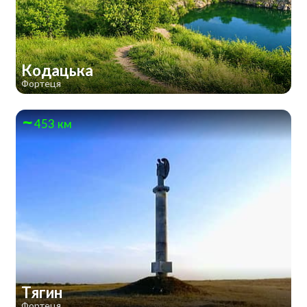
Кодацька
Фортеця
453 км
Тягин
Фортеця