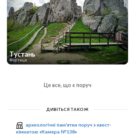
Тустань
Фортеця
Це все, що є поруч
ДИВІТЬСЯ ТАКОЖ
археологічні пам'ятки поруч з квест-
кімнатою «Камера №138»