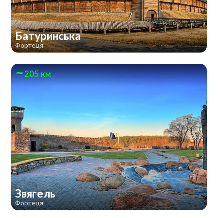
Батуринська
Фортеця
205 км
Звягель
Фортеця