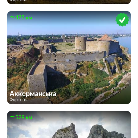
475 км
Аккерманська
Фортеця
529 км