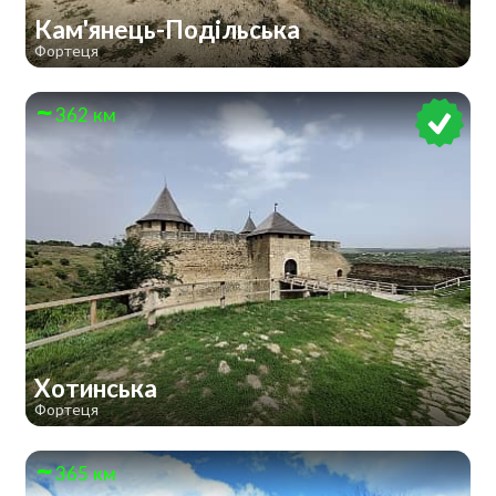
Кам'янець-Подільська
Фортеця
362 км
Хотинська
Фортеця
365 км