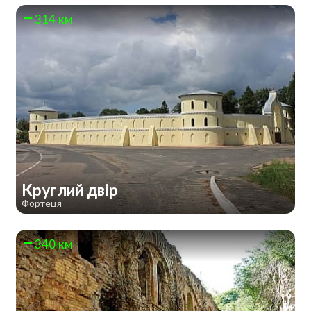
314 км
Круглий двір
Фортеця
340 км