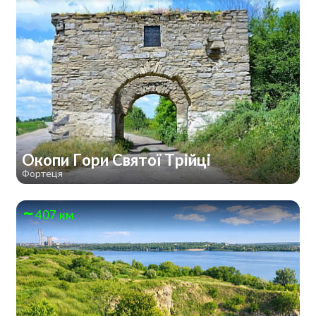
Окопи Гори Святої Трійці
Фортеця
407 км