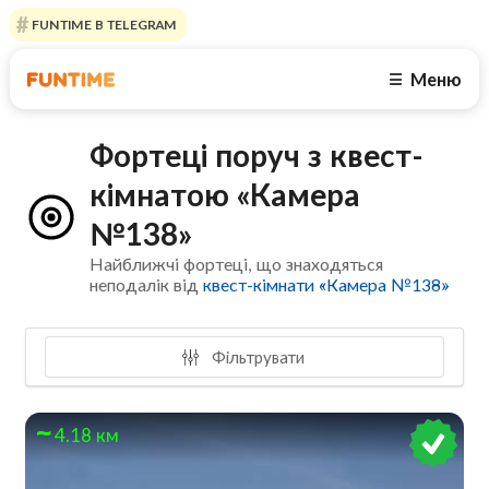
FUNTIME В TELEGRAM
Меню
☰
Фортеці поруч з квест-
кімнатою «Камера
№138»
Найближчі фортеці, що знаходяться
неподалік від
квест-кімнати «Камера №138»
Фільтрувати
4.18 км