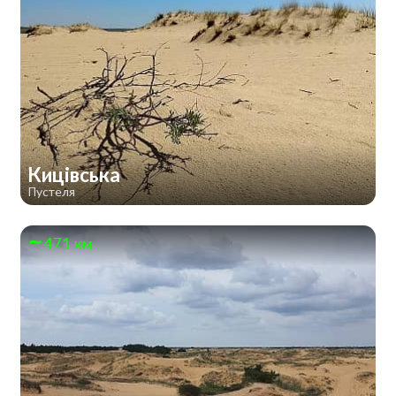
Кицівська
Пустеля
471 км