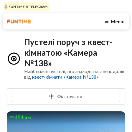
FUNTIME В TELEGRAM
Меню
☰
Пустелі поруч з квест-
кімнатою «Камера
№138»
Найближчі пустелі, що знаходяться неподалік
від
квест-кімнати «Камера №138»
Фільтрувати
454 км