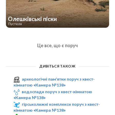
Олешківські піски
Пустеля
Це все, що є поруч
ДИВІТЬСЯ ТАКОЖ
археологічні пам'ятки поруч з квест-
кімнатою «Камера №138»
водоспади поруч з квест-кімнатою
«Камера №138»
гірськолижні комплекси поруч з квест-
кімнатою «Камера №138»