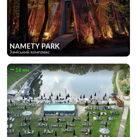
NAMETY PARK
Заміський комплекс
16 км