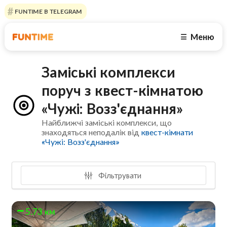
FUNTIME В TELEGRAM
Меню
☰
Заміські комплекси
поруч з квест-кімнатою
«Чужі: Возз'єднання»
Найближчі заміські комплекси, що
знаходяться неподалік від
квест-кімнати
«Чужі: Возз'єднання»
Фільтрувати
5.73 км