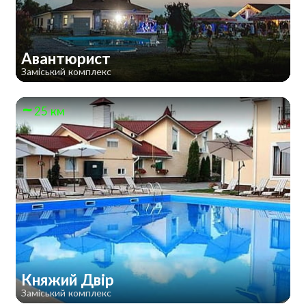
Авантюрист
Заміський комплекс
25 км
Княжий Двір
Заміський комплекс