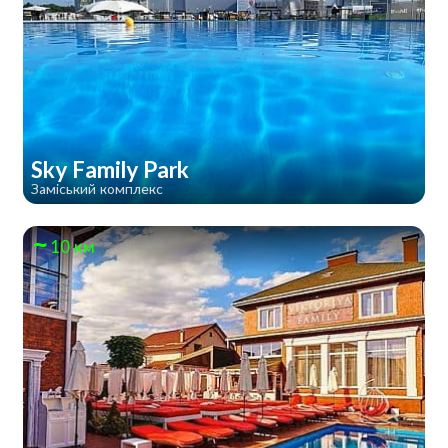
Sky Family Park
Заміський комплекс
10 км