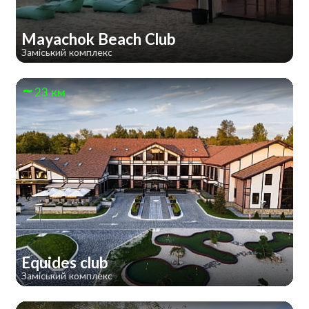
Mayachok Beach Club
Заміський комплекс
23 км
Equides club
Заміський комплекс