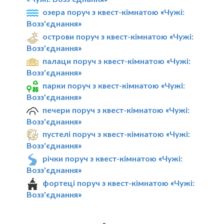
озера поруч з квест-кімнатою «Чужі:
Возз'єднання»
острови поруч з квест-кімнатою «Чужі:
Возз'єднання»
палаци поруч з квест-кімнатою «Чужі:
Возз'єднання»
парки поруч з квест-кімнатою «Чужі:
Возз'єднання»
печери поруч з квест-кімнатою «Чужі:
Возз'єднання»
пустелі поруч з квест-кімнатою «Чужі:
Возз'єднання»
річки поруч з квест-кімнатою «Чужі:
Возз'єднання»
фортеці поруч з квест-кімнатою «Чужі:
Возз'єднання»