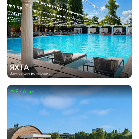
ЯХТА
Заміський комплекс
8.46 км