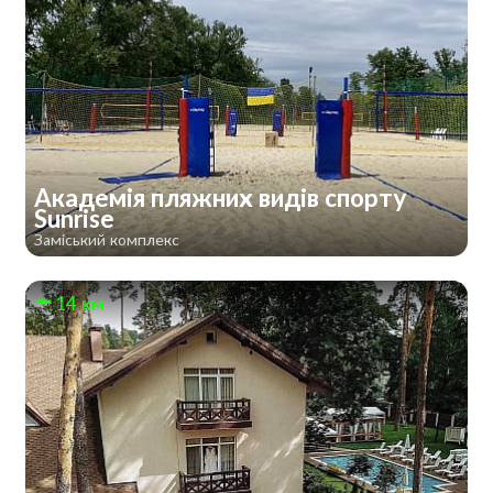
Академія пляжних видів спорту
Sunrise
Заміський комплекс
14 км