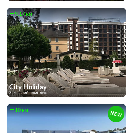
9.17 км
City Holiday
Заміський комплекс
10 км