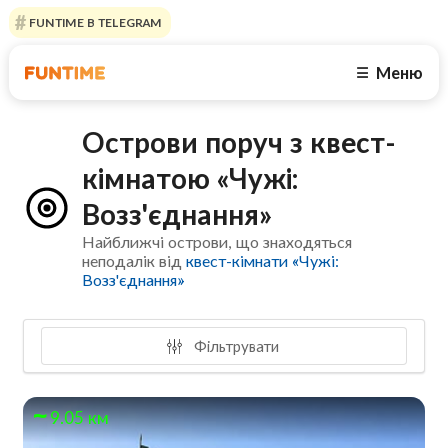
FUNTIME В TELEGRAM
Меню
☰
Острови поруч з квест-
кімнатою «Чужі:
Возз'єднання»
Найближчі острови, що знаходяться
неподалік від
квест-кімнати «Чужі:
Возз'єднання»
Фільтрувати
9.05 км