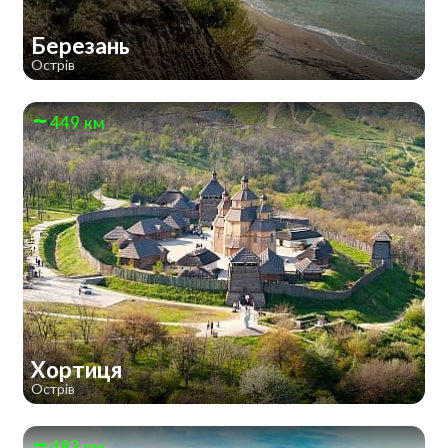
Березань
Острів
449 км
Хортиця
Острів
483 км