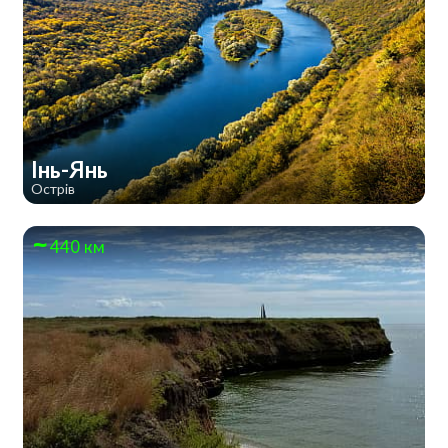
Інь-Янь
Острів
440 км