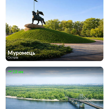
Муромець
Острів
10 км