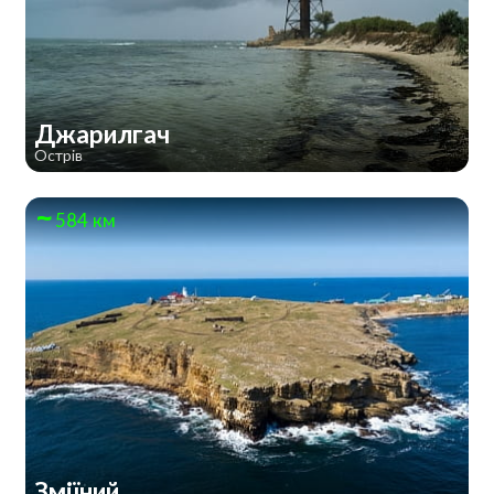
Джарилгач
Острів
584 км
Зміїний