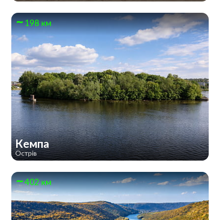
198 км
Кемпа
Острів
402 км