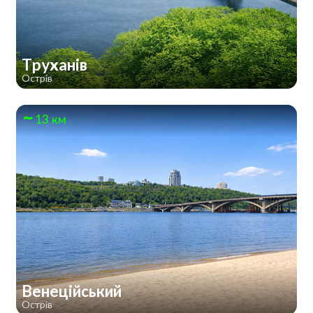
Труханів
Острів
13 км
Венеційський
Острів