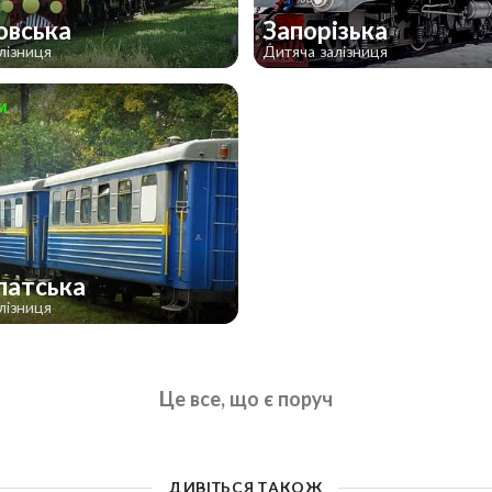
овська
Запорізька
лізниця
Дитяча залізниця
м
патська
лізниця
Це все, що є поруч
ДИВІТЬСЯ ТАКОЖ