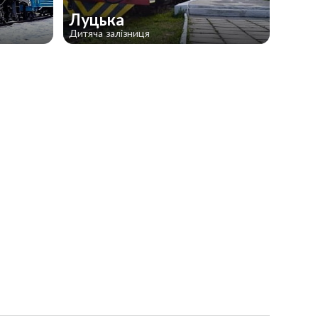
Луцька
Дитяча залізниця