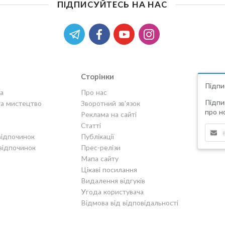
ПІДПИСУЙТЕСЬ НА НАС
Сторінки
Підпи
а
Про нас
Підпи
та мистецтво
Зворотний зв'язок
про но
Реклама на сайті
Статті
відпочинок
Публікації
відпочинок
Прес-релізи
Мапа сайту
Цікаві посилання
Видалення відгуків
Угода користувача
Відмова від відповідальності