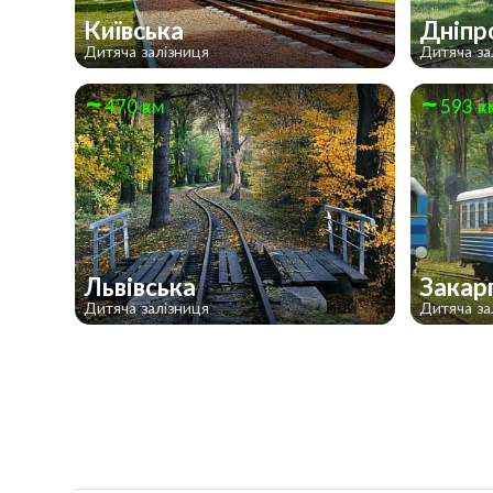
Київська
Дніпр
Дитяча залізниця
Дитяча за
470 км
593 к
Львівська
Закар
Дитяча залізниця
Дитяча за