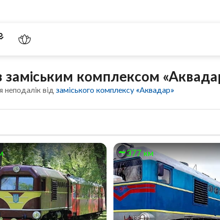
 з заміським комплексом «Аквада
я неподалік від
заміського комплексу «Аквадар»
м
377 км