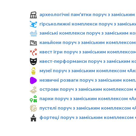
археологічні пам'ятки поруч з заміськи
гірськолижні комплекси поруч з замісь
заміські комплекси поруч з заміським 
каньйони поруч з заміським комплексом
квест ігри поруч з заміським комплексо
квест-перформанси поруч з заміським 
музеї поруч з заміським комплексом «А
незвичні розваги поруч з заміським ком
острови поруч з заміським комплексом 
парки поруч з заміським комплексом «А
пустелі поруч з заміським комплексом 
фортеці поруч з заміським комплексом