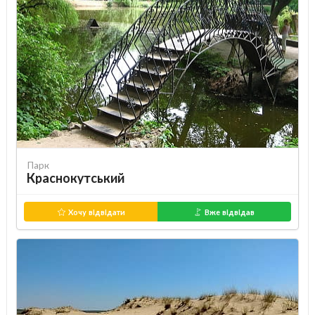
Парк
Краснокутський
Хочу відвідати
Вже відвідав