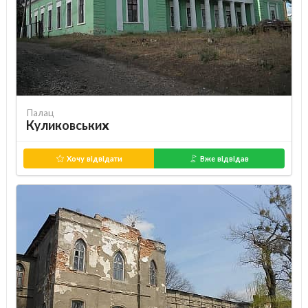
Палац
Куликовських
Хочу відвідати
Вже відвідав