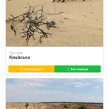
Пустеля
Кицівська
Хочу відвідати
Вже відвідав