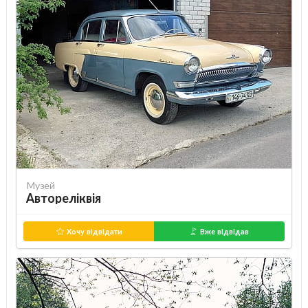
Музей
Автореліквія
Хочу відвідати
Вже відвідав