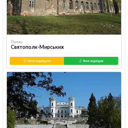
Палац
Святополк-Мирських
Хочу відвідати
Вже відвідав