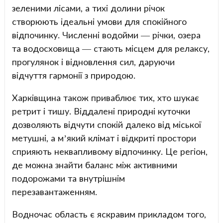
зеленими лісами, а тихі долини річок
створюють ідеальні умови для спокійного
відпочинку. Численні водойми — річки, озера
та водосховища — стають місцем для релаксу,
прогулянок і відновлення сил, даруючи
відчуття гармонії з природою.
Харківщина також приваблює тих, хто шукає
ретрит і тишу. Віддалені природні куточки
дозволяють відчути спокій далеко від міської
метушні, а м’який клімат і відкриті простори
сприяють неквапливому відпочинку. Це регіон,
де можна знайти баланс між активними
подорожами та внутрішнім
перезавантаженням.
Водночас область є яскравим прикладом того,