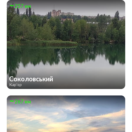
257 км
Соколовський
Кар'єр
267 км