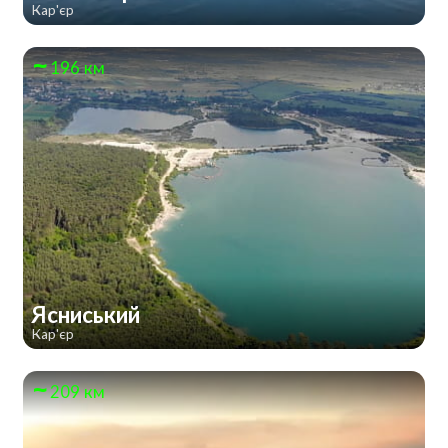
Кар'єр
196 км
Ясниський
Кар'єр
209 км