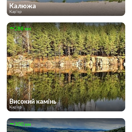
Калюжа
Кар'єр
288 км
Високий камінь
Кар'єр
300 км