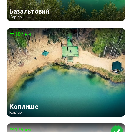
Базальтовий
Кар'єр
107 км
Коплище
Кар'єр
179 км