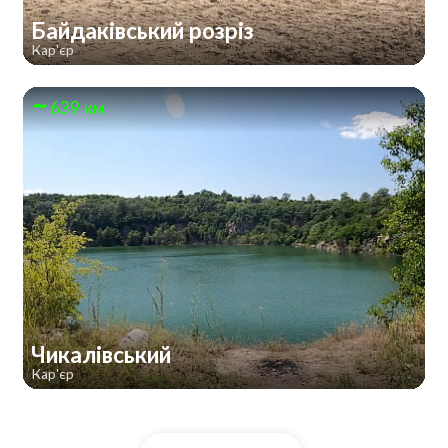
Байдаківський розріз
Кар'єр
639 км
Чикалівський
Кар'єр