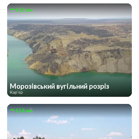
613 км
Морозівський вугільний розріз
Кар'єр
618 км