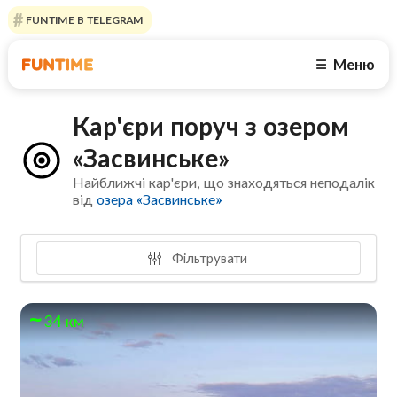
FUNTIME В TELEGRAM
Меню
☰
Кар'єри поруч з озером
«Засвинське»
Найближчі кар'єри, що знаходяться неподалік
від
озера «Засвинське»
Фільтрувати
34 км