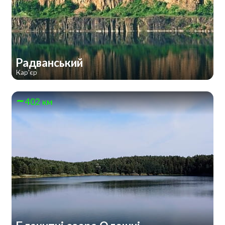
Радванський
Кар'єр
402 км