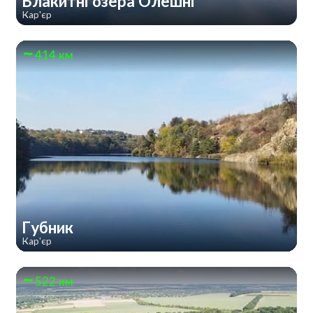
Блакитні озера Олешні
Кар'єр
414 км
Губник
Кар'єр
522 км