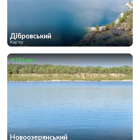
Дібровський
Кар'єр
181 км
Новоозерянський