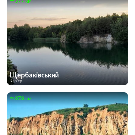
377 км
Щербаківський
Кар'єр
378 км