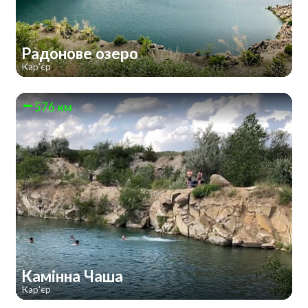
Радонове озеро
Кар'єр
576 км
Камінна Чаша
Кар'єр