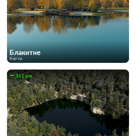
Блакитне
Кар'єр
361 км