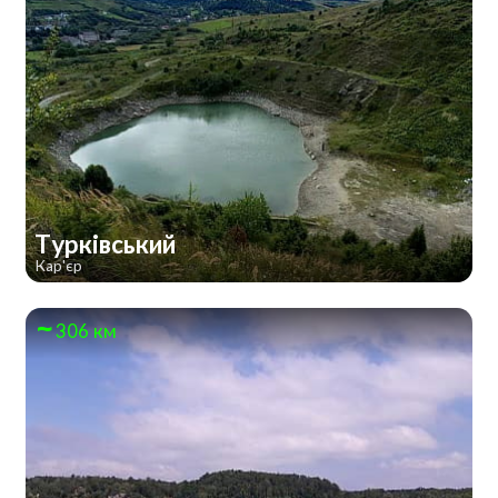
Турківський
Кар'єр
306 км