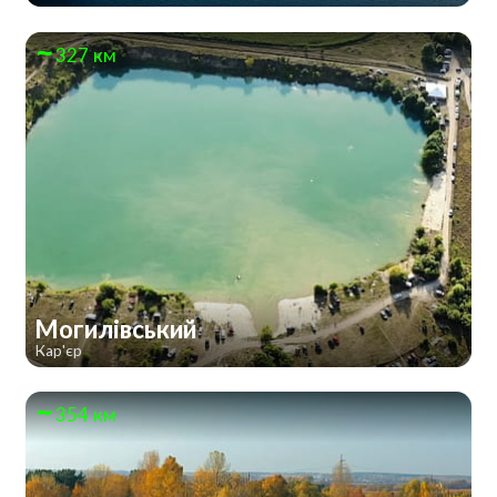
327 км
Могилівський
Кар'єр
354 км