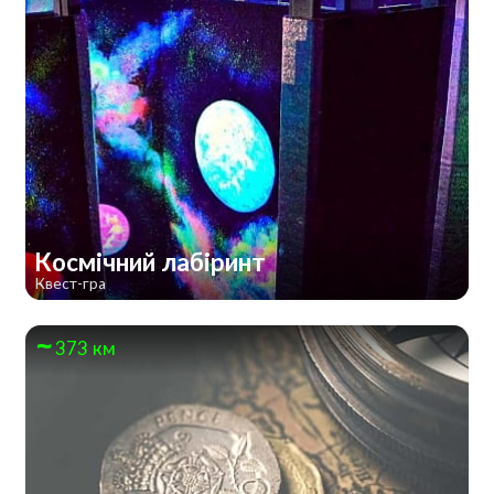
Космічний лабіринт
Квест-гра
373 км