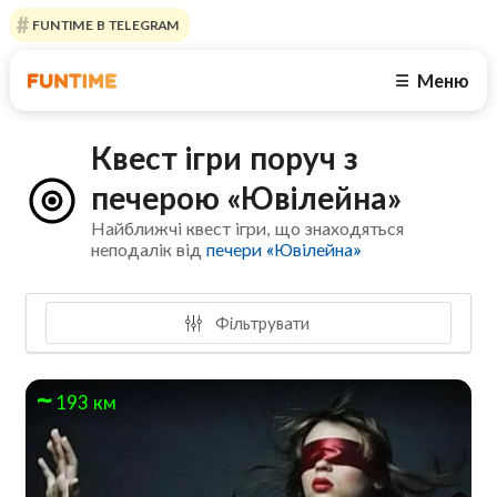
FUNTIME В TELEGRAM
Меню
☰
Квест ігри поруч з
печерою «Ювілейна»
Найближчі квест ігри, що знаходяться
неподалік від
печери «Ювілейна»
Фільтрувати
193 км