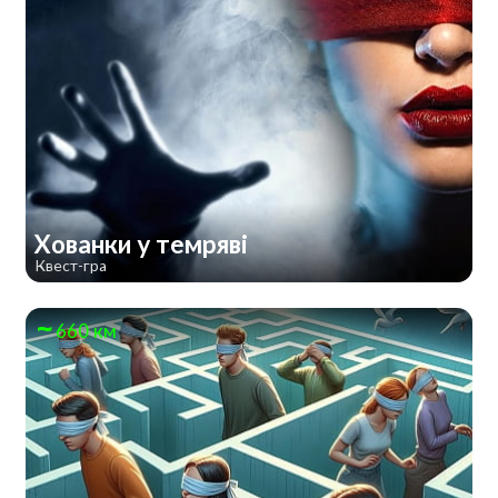
Хованки у темряві
Квест-гра
660 км