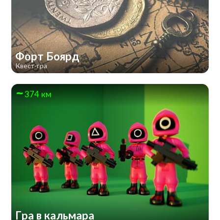
Форт Боярд
Квест-гра
374 км
Гра в кальмара