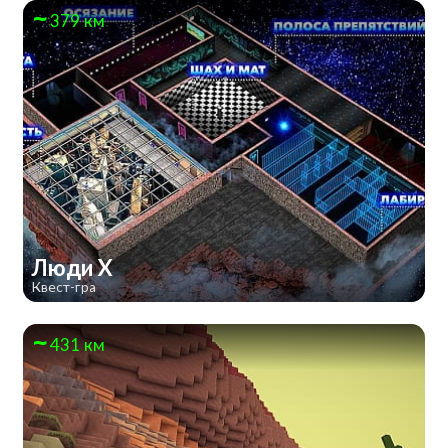
379 км
Люди Х
Квест-гра
431 км