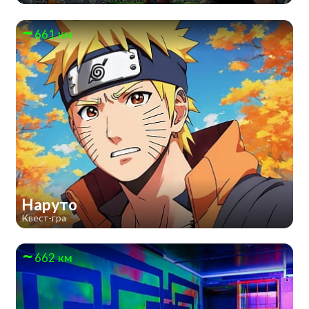
661 км
Наруто
Квест-гра
662 км