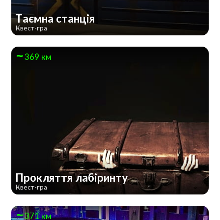
Таємна станція
Квест-гра
369 км
Прокляття лабіринту
Квест-гра
371 км