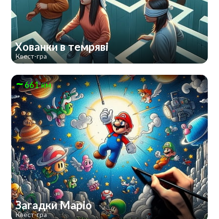
Хованки в темряві
Квест-гра
661 км
Загадки Маріо
Квест-гра