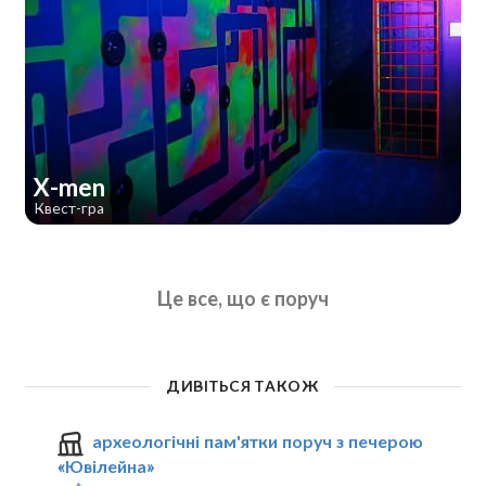
X-men
Квест-гра
Це все, що є поруч
ДИВІТЬСЯ ТАКОЖ
археологічні пам'ятки поруч з печерою
«Ювілейна»