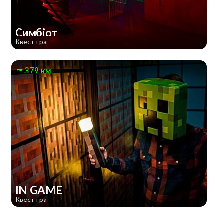
Симбіот
Квест-гра
379 км
IN GAME
Квест-гра