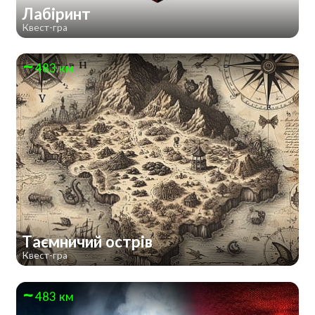
Лабіринт
Квест-гра
483 км
Таємничий острів
Квест-гра
483 км