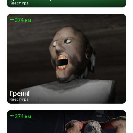
Квест-гра
374 км
Гренні
Квест-гра
374 км