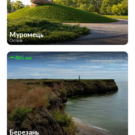
Муромець
Острів
465 км
Березань