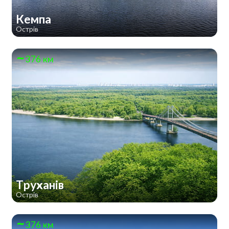
Кемпа
Острів
376 км
Труханів
Острів
376 км