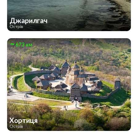
Джарилгач
Острів
673 км
Хортиця
Острів