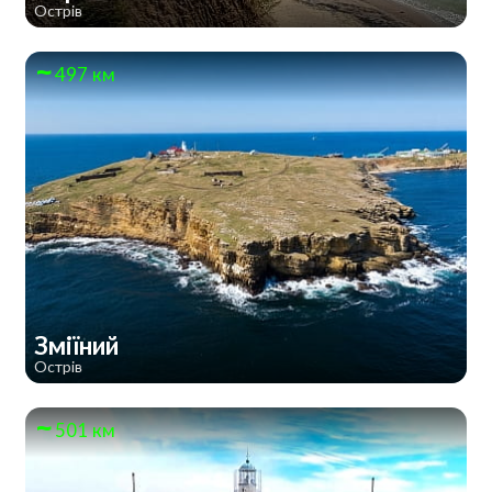
Острів
497 км
Зміїний
Острів
501 км