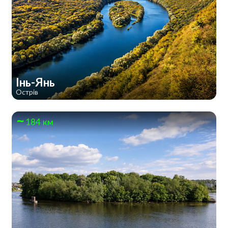
Інь-Янь
Острів
184 км