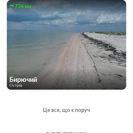
736 км
Бирючий
Острів
Це все, що є поруч