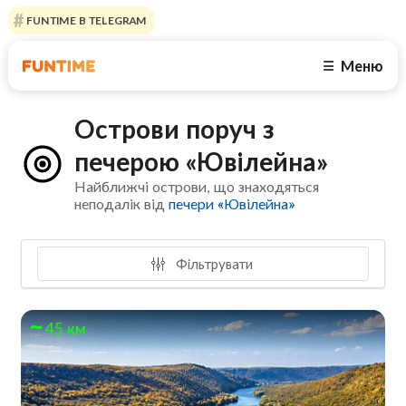
FUNTIME В TELEGRAM
Меню
☰
Острови поруч з
печерою «Ювілейна»
Найближчі острови, що знаходяться
неподалік від
печери «Ювілейна»
Фільтрувати
45 км