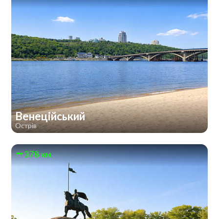
Венеційський
Острів
378 км