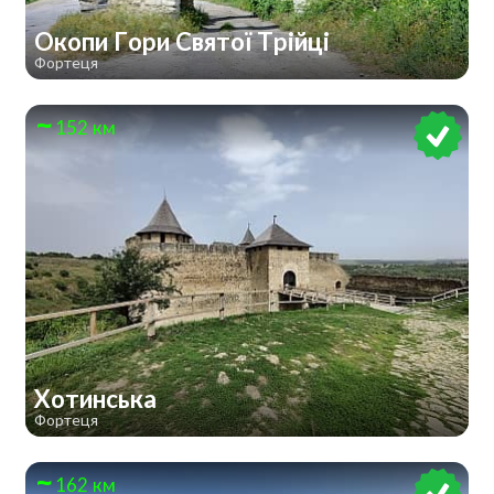
Окопи Гори Святої Трійці
Фортеця
152 км
Хотинська
Фортеця
162 км