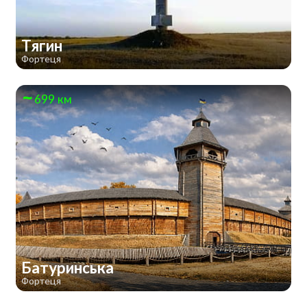
Тягин
Фортеця
699 км
Батуринська
Фортеця