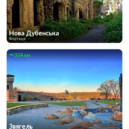
Нова Дубенська
Фортеця
354 км
Звягель