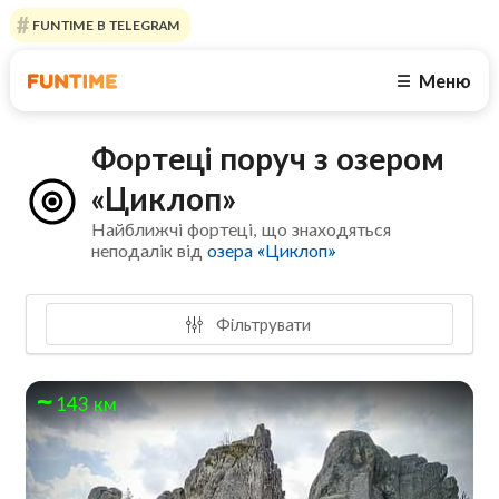
FUNTIME В TELEGRAM
Меню
☰
Фортеці поруч з озером
«Циклоп»
Найближчі фортеці, що знаходяться
неподалік від
озера «Циклоп»
Фільтрувати
143 км