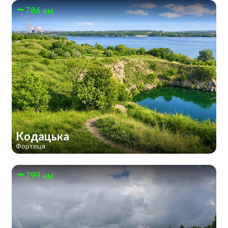
786 км
Кодацька
Фортеця
799 км