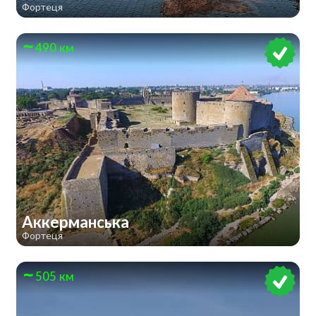
Фортеця
490 км
Аккерманська
Фортеця
505 км