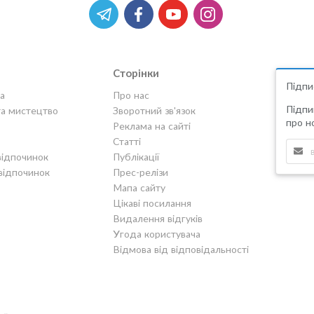
Сторінки
Підпи
а
Про нас
Підпи
та мистецтво
Зворотний зв'язок
про но
Реклама на сайті
Статті
відпочинок
Публікації
відпочинок
Прес-релізи
Мапа сайту
Цікаві посилання
Видалення відгуків
Угода користувача
Відмова від відповідальності