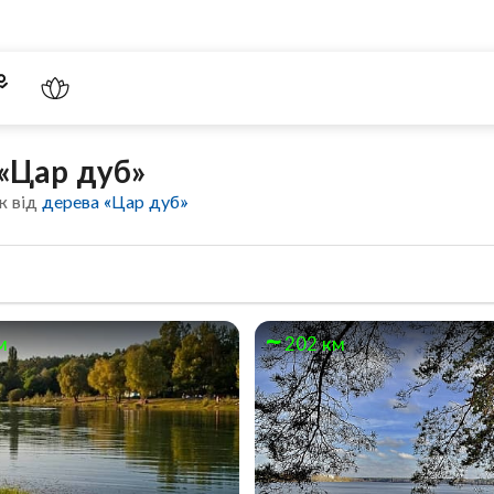
 «Цар дуб»
к від
дерева «Цар дуб»
м
202 км