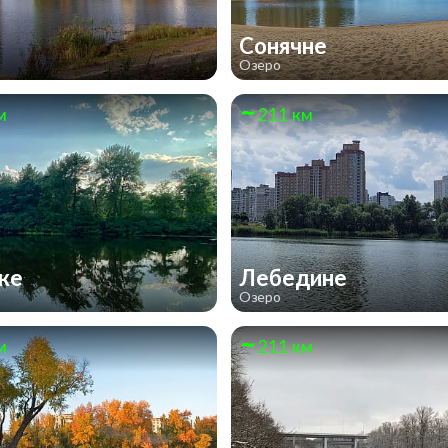
Сонячне
Озеро
м
211 км
оке
Лебедине
Озеро
м
211 км