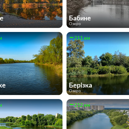
не
Бабине
Озеро
м
211 км
ке
Берізка
Озеро
м
212 км