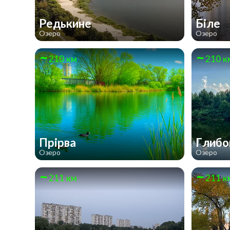
Редькине
Біле
Озеро
Озеро
210 км
210 к
Прірва
Глиб
Озеро
Озеро
211 км
211 к