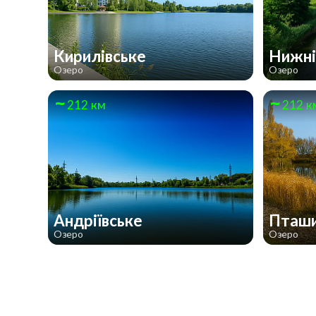
Кирилівське
Нижні
Озеро
Озеро
212 км
212 к
Андріївське
Пташ
Озеро
Озеро