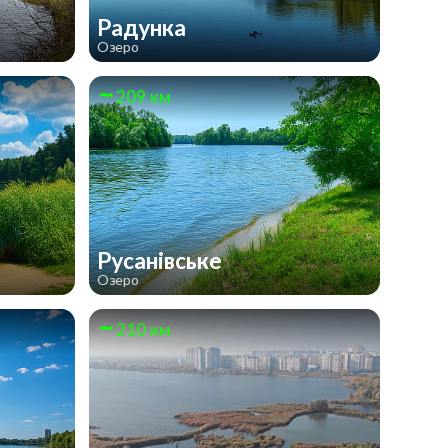
Радунка
Озеро
209 км
Русанівське
Озеро
210 км