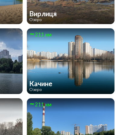
Вирлиця
Озеро
211 км
Качине
Озеро
211 км