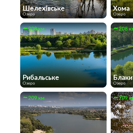
Шелехівське
Хома
Озеро
Озеро
208 км
208 к
Рибальське
Блак
Озеро
Озеро
209 км
209 к