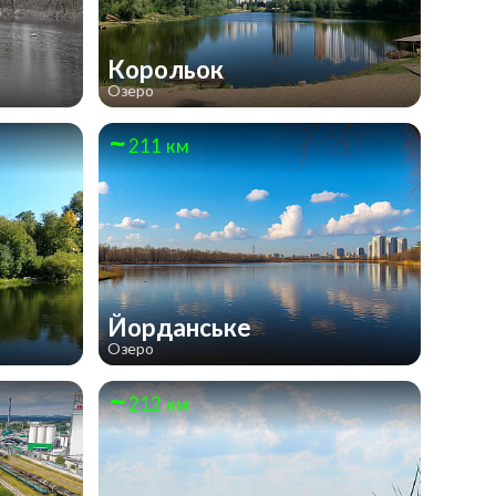
Корольок
Озеро
211 км
Йорданське
Озеро
212 км