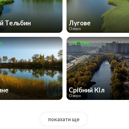
й Тельбин
Лугове
Озеро
м
212 км
ине
Срібний Кіл
Озеро
показати ще