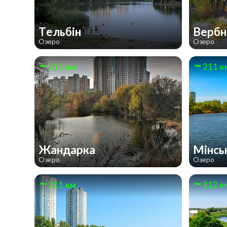
Тельбін
Верб
Озеро
Озеро
211 км
211 к
Жандарка
Мінсь
Озеро
Озеро
211 км
212 к