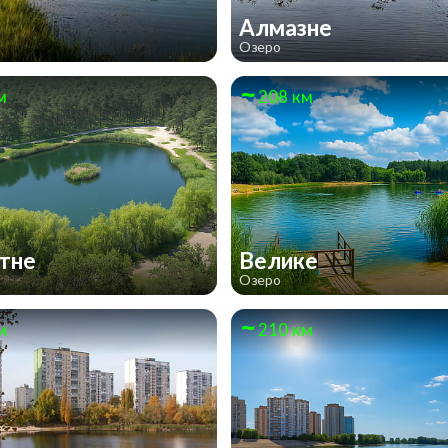
Алмазне
Озеро
м
208 км
итне
Велике
Озеро
м
210 км