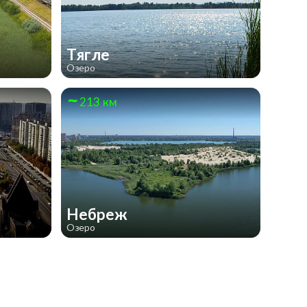
Тягле
Озеро
213 км
Небреж
Озеро