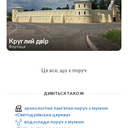
Круглий двір
Фортеця
Це все, що є поруч
ДИВІТЬСЯ ТАКОЖ
археологічні пам'ятки поруч з музеєм
«Святодухівська церква»
водоспади поруч з музеєм