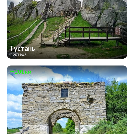
Тустань
Фортеця
201 км