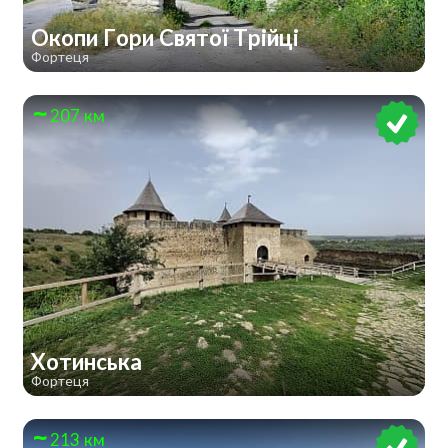
Окопи Гори Святої Трійці
Фортеця
207 км
Хотинська
Фортеця
213 км