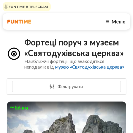
FUNTIME В TELEGRAM
Меню
☰
Фортеці поруч з музеєм
«Святодухівська церква»
Найближчі фортеці, що знаходяться
неподалік від
музею «Святодухівська церква»
Фільтрувати
86 км