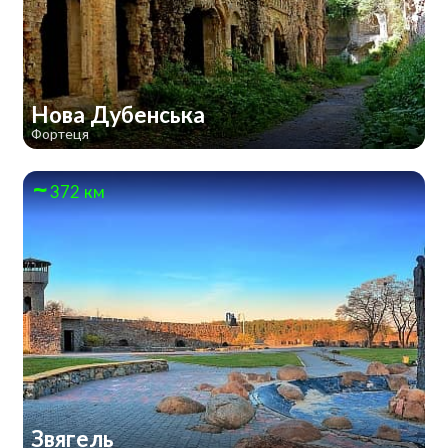
Нова Дубенська
Фортеця
372 км
Звягель