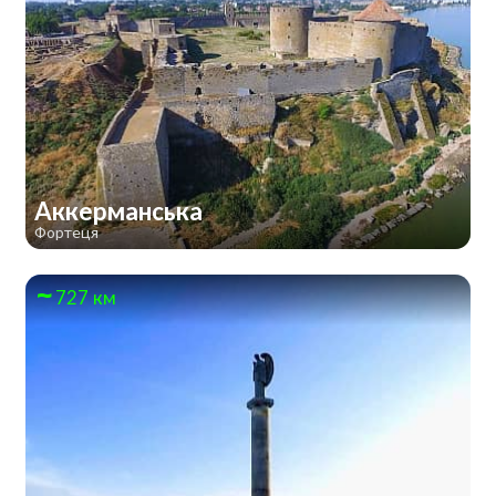
Аккерманська
Фортеця
727 км