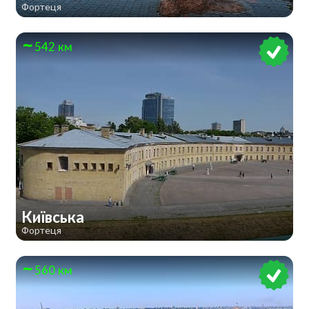
Фортеця
542 км
Київська
Фортеця
560 км