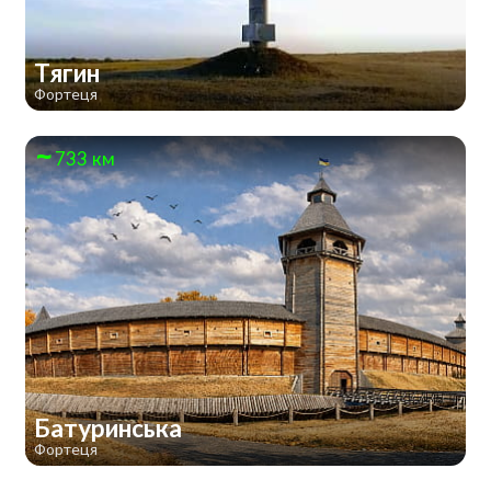
Тягин
Фортеця
733 км
Батуринська
Фортеця