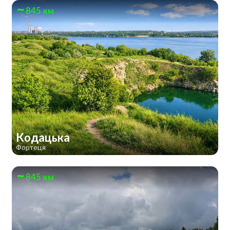
845 км
Кодацька
Фортеця
845 км