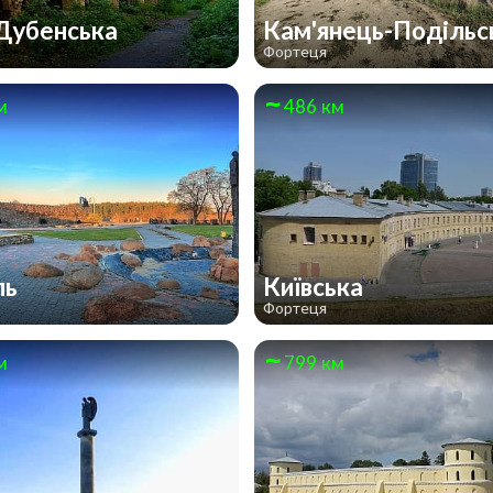
Дубенська
Кам'янець-Подільс
Фортеця
м
486 км
ль
Київська
Фортеця
м
799 км