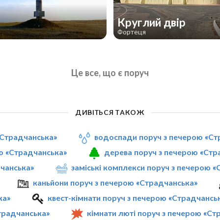
Круглий двір
Фортеця
Це все, що є поруч
ДИВІТЬСЯ ТАКОЖ
«Страдчанська»
водоспади поруч з печерою «Ст
ю «Страдчанська»
дерева поруч з печерою «Стр
дчанська»
заміські комплекси поруч з печерою 
каньйони поруч з печерою «Страдчанська»
ка»
квест-кімнати поруч з печерою «Страдчансь
традчанська»
кімнати люті поруч з печерою «Ст