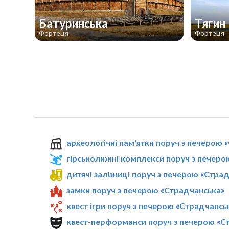
Батуринська
Тягин
Фортеця
Фортеця
археологічні пам'ятки поруч з печерою 
гірськолижні комплекси поруч з печеро
дитячі залізниці поруч з печерою «Стра
замки поруч з печерою «Страдчанська»
квест ігри поруч з печерою «Страдчансь
квест-перформанси поруч з печерою «С