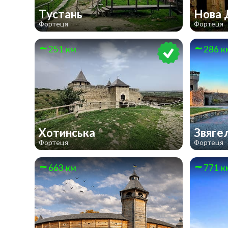
Тустань
Нова 
Фортеця
Фортеця
251 км
286 к
Хотинська
Звяге
Фортеця
Фортеця
663 км
771 к