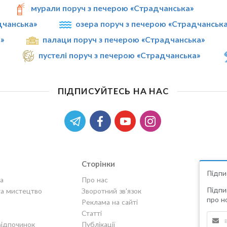
мурали поруч з печерою «Страдчанська»
дчанська»
озера поруч з печерою «Страдчанськ
»
палаци поруч з печерою «Страдчанська»
»
пустелі поруч з печерою «Страдчанська»
ПІДПИСУЙТЕСЬ НА НАС
Сторінки
Підпи
а
Про нас
Підпи
та мистецтво
Зворотний зв'язок
про но
Реклама на сайті
Статті
відпочинок
Публікації