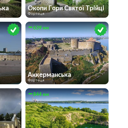
ька
Окопи Гори Святої Трійці
Фортеця
639 км
Аккерманська
Фортеця
844 км