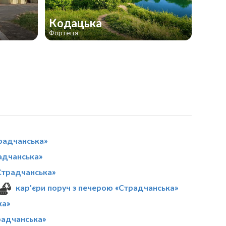
Кодацька
Фортеця
радчанська»
адчанська»
«Страдчанська»
кар'єри поруч з печерою «Страдчанська»
ка»
радчанська»