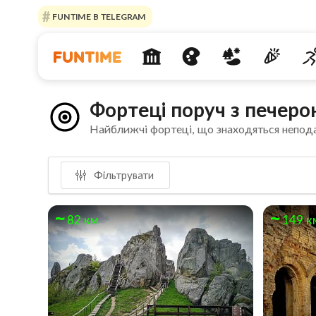
FUNTIME В TELEGRAM
Фортеці поруч з печер
Найближчі фортеці, що знаходяться непод
Фільтрувати
82 км
149 к