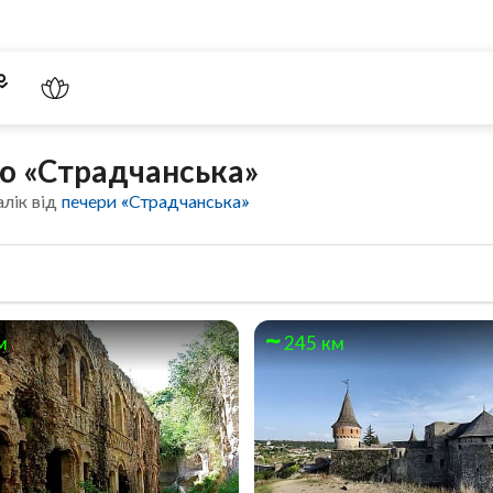
ою «Страдчанська»
алік від
печери «Страдчанська»
м
245 км