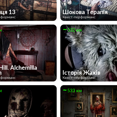
иця 13
Шокова Терапія
рформанс
Квест-перформанс
м
532 км
Hill. Alchemilla
m
Історія Жахів
рформанс
Квест-перформанс
м
533 км