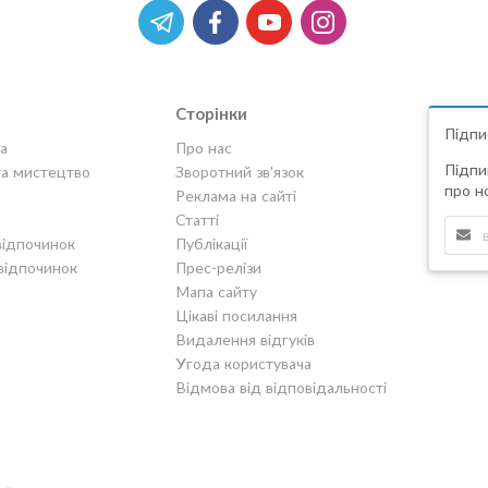
Сторінки
Підпи
а
Про нас
Підпи
та мистецтво
Зворотний зв'язок
про но
Реклама на сайті
Статті
відпочинок
Публікації
відпочинок
Прес-релізи
Мапа сайту
Цікаві посилання
Видалення відгуків
Угода користувача
Відмова від відповідальності