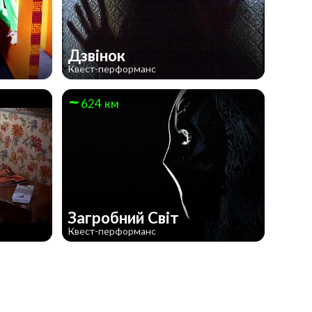
Дзвінок
Квест-перформанс
624 км
о
Загробний Світ
Квест-перформанс