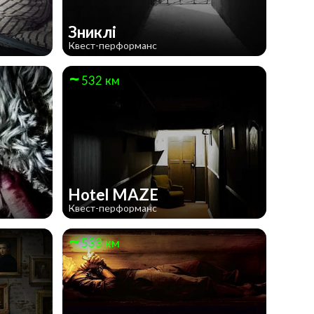
Зниклі
Квест-перформанс
532 км
Hotel MAZE
Квест-перформанс
533 км