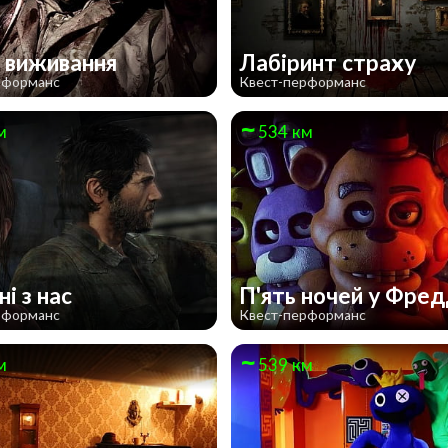
а виживання
Лабіринт страху
рформанс
Квест-перформанс
м
534 км
і з нас
П'ять ночей у Фред
рформанс
Квест-перформанс
м
539 км