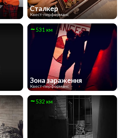
Сталкер
Квест-перформанс
531 км
Зона зараження
Квест-перформанс
532 км