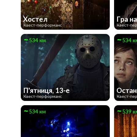
Хостел
Гра н
Квест-перформанс
Квест-пе
534 км
534 к
П'ятниця, 13-е
Останн
Квест-перформанс
Квест-пе
534 км
539 к