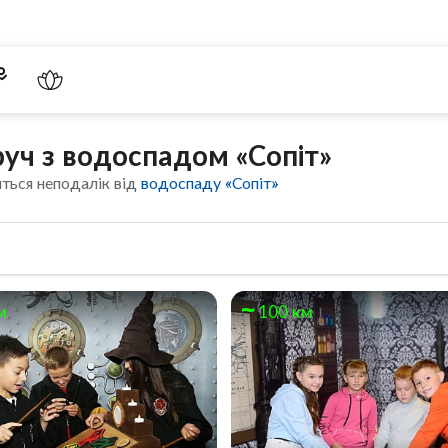
уч з водоспадом «Сопіт»
ться неподалік від
водоспаду «Сопіт»
м
100 км