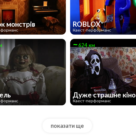
к монстрів
ROBLOX
рформанс
Квест-перформанс
м
624 км
бель
Дуже страшне кiн
рформанс
Квест-перформанс
показати ще