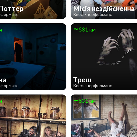
 Поттер
Місія нездійсненна
рформанс
Квест-перформанс
м
531 км
ка
Треш
рформанс
Квест-перформанс
м
531 км