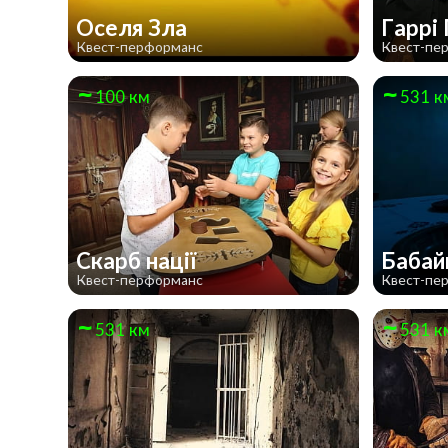
Оселя Зла
Гаррі
Квест-перформанс
Квест-пе
100 км
531 к
Скарб нації
Бабай
Квест-перформанс
Квест-пе
531 км
531 к