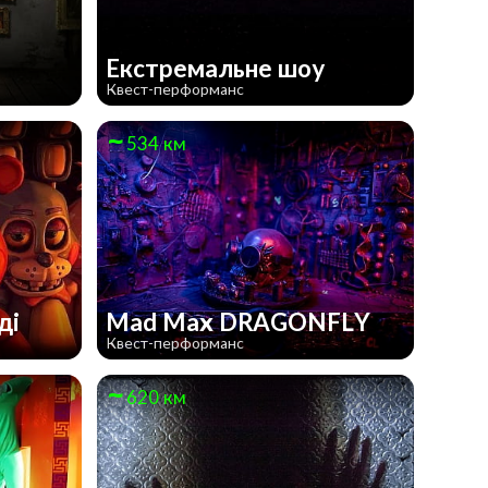
Екстремальне шоу
Квест-перформанс
534 км
ді
Mad Max DRAGONFLY
Квест-перформанс
620 км