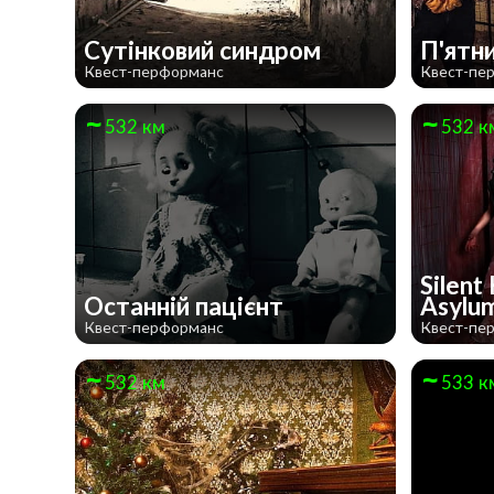
Сутінковий синдром
П'ятн
Квест-перформанс
Квест-пе
532 км
532 к
Silent 
Останній пацієнт
Asylu
Квест-перформанс
Квест-пе
532 км
533 к