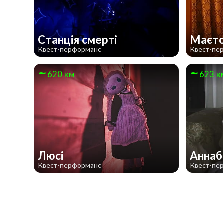
Станція смерті
Маєто
Квест-перформанс
Квест-пе
620 км
623 к
Люсі
Анна
Квест-перформанс
Квест-пе