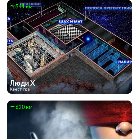
541 км
Люди Х
Квест-гра
620 км