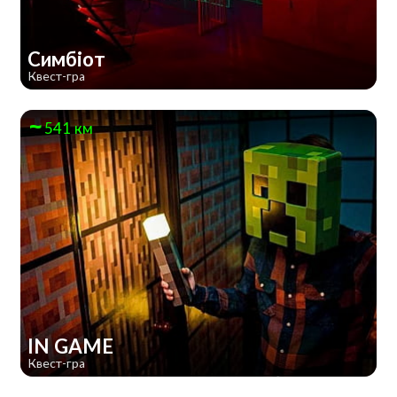
Симбіот
Квест-гра
541 км
IN GAME
Квест-гра