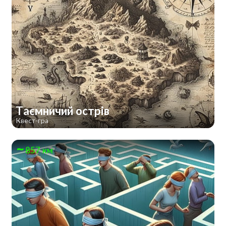
Таємничий острів
Квест-гра
857 км