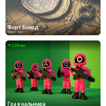
Форт Боярд
Квест-гра
534 км
Гра в кальмара