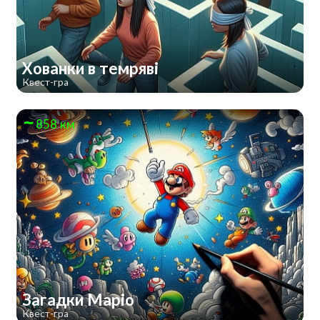
Хованки в темряві
Квест-гра
858 км
Загадки Маріо
Квест-гра