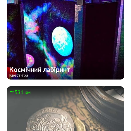
Космічний лабіринт
Квест-гра
531 км