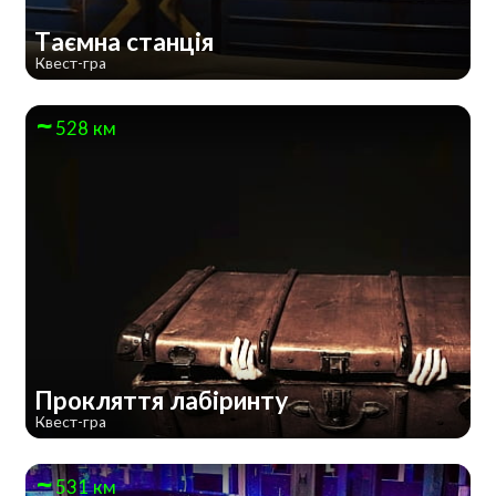
Таємна станція
Квест-гра
528 км
Прокляття лабіринту
Квест-гра
531 км