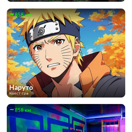
858 км
Наруто
Квест-гра
858 км