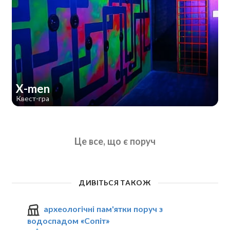
X-men
Квест-гра
Це все, що є поруч
ДИВІТЬСЯ ТАКОЖ
археологічні пам'ятки поруч з
водоспадом «Сопіт»