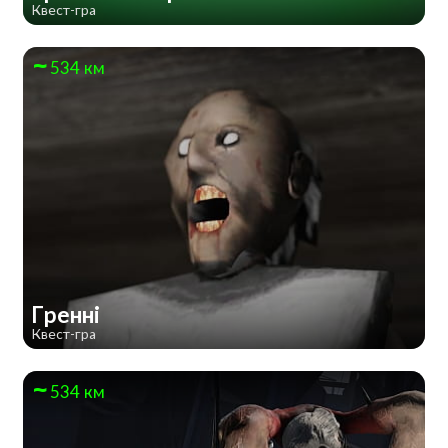
Квест-гра
534 км
Гренні
Квест-гра
534 км