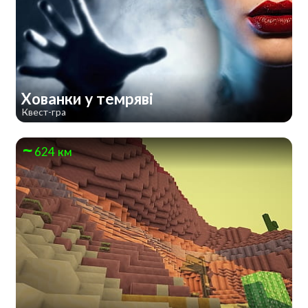
Хованки у темряві
Квест-гра
624 км