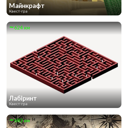
Майнкрафт
Квест-гра
624 км
Лабіринт
Квест-гра
683 км