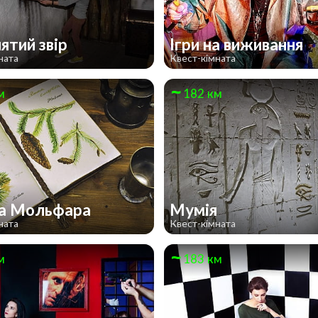
ятий звір
Ігри на виживання
ната
Квест-кімната
м
182 км
на Мольфара
Мумія
ната
Квест-кімната
м
183 км