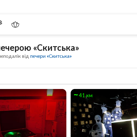
печерою «Скитська»
неподалік від
печери «Скитська»
41 км