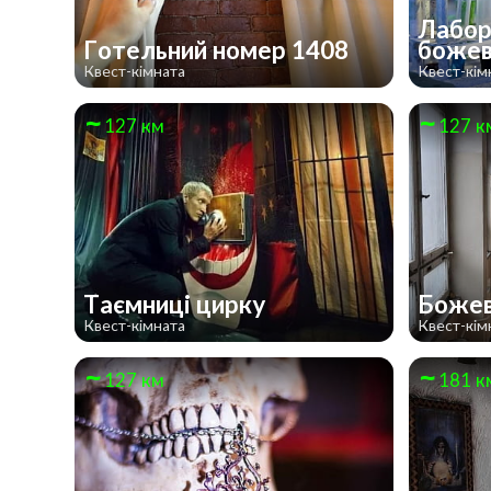
Лабор
Готельний номер 1408
божев
Квест-кімната
Квест-кім
127 км
127 к
Таємниці цирку
Боже
Квест-кімната
Квест-кім
127 км
181 к