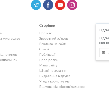
Сторінки
Підпи
а
Про нас
Підпи
та мистецтво
Зворотний зв'язок
про но
Реклама на сайті
Статті
відпочинок
Публікації
відпочинок
Прес-релізи
Мапа сайту
Цікаві посилання
Видалення відгуків
Угода користувача
Відмова від відповідальності