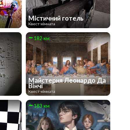
Містичний готель
Квест-кімната
182 км
Майстерня Леонардо Да
Вінчі
Квест-кімната
183 км