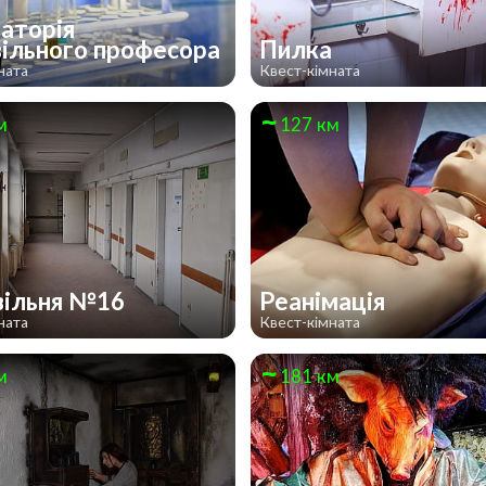
аторія
ільного професора
Пилка
ната
Квест-кімната
м
127 км
вільня №16
Реанімація
ната
Квест-кімната
м
181 км