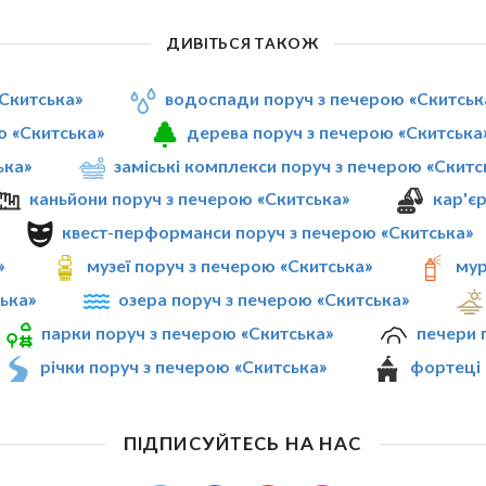
ДИВІТЬСЯ ТАКОЖ
«Скитська»
водоспади поруч з печерою «Скитськ
ю «Скитська»
дерева поруч з печерою «Скитська
ька»
заміські комплекси поруч з печерою «Скитс
каньйони поруч з печерою «Скитська»
кар'є
квест-перформанси поруч з печерою «Скитська»
»
музеї поруч з печерою «Скитська»
мур
ська»
озера поруч з печерою «Скитська»
парки поруч з печерою «Скитська»
печери 
річки поруч з печерою «Скитська»
фортеці 
ПІДПИСУЙТЕСЬ НА НАС