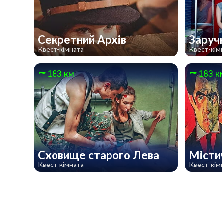
Секретний Архів
Заруч
Квест-кімната
Квест-кім
183 км
183 к
Сховище старого Лева
Місти
Квест-кімната
Квест-кім