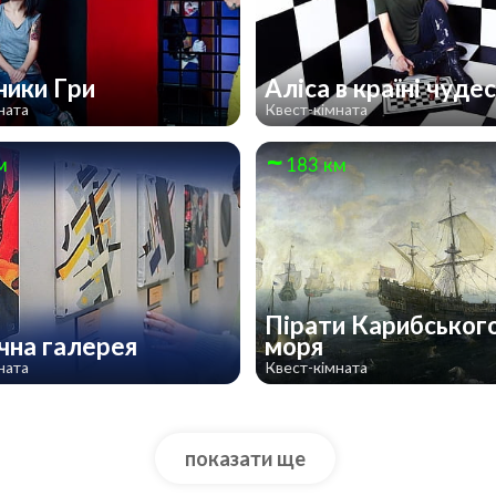
ники Гри
Аліса в країні чуде
ната
Квест-кімната
м
183 км
Пірати Карибськог
чна галерея
моря
ната
Квест-кімната
показати ще