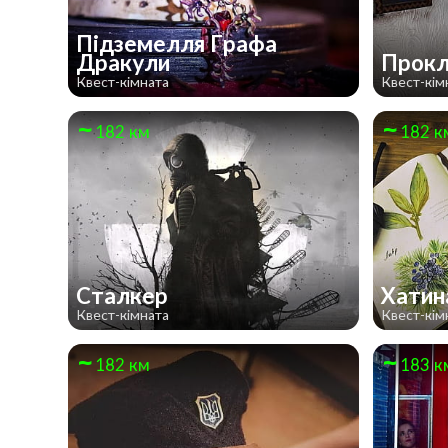
Підземелля Графа
Дракули
Прокл
Квест-кімната
Квест-кім
182 км
182 к
Сталкер
Хати
Квест-кімната
Квест-кім
182 км
183 к