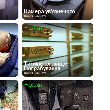
Камера ув'язненого
Квест-кімната
127 км
Таємне сховище.
Пограбування
Квест-кімната
181 км