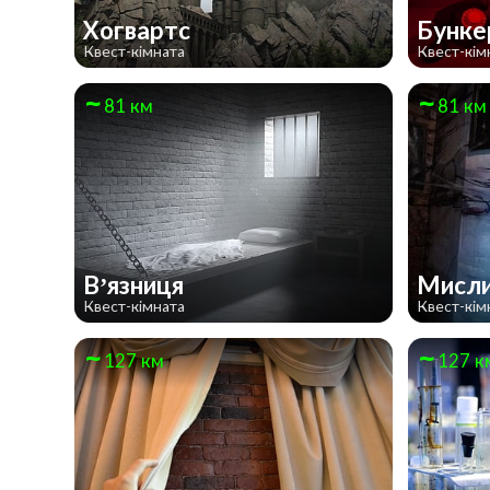
Хогвартс
Бунк
Квест-кімната
Квест-кім
81 км
81 км
В’язниця
Мисли
Квест-кімната
Квест-кім
127 км
127 к