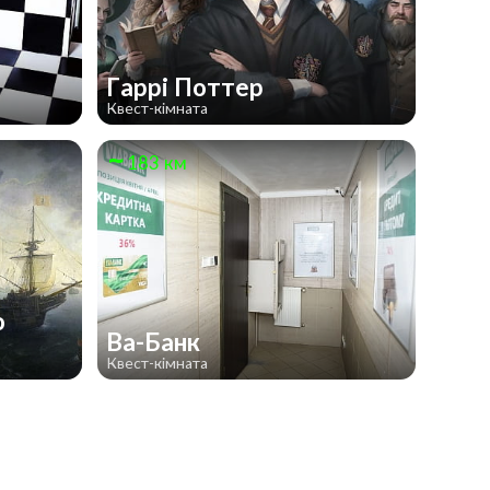
с
Гаррі Поттер
Квест-кімната
183 км
о
Ва-Банк
Квест-кімната