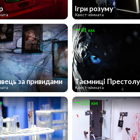
ер
Ігри розуму
ната
Квест-кімната
81 км
вець за привидами
Таємниці Престол
ната
Квест-кімната
м
127 км