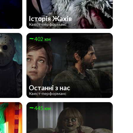
Історія Жахів
Квест-перформанс
402 км
Останні з нас
Квест-перформанс
445 км