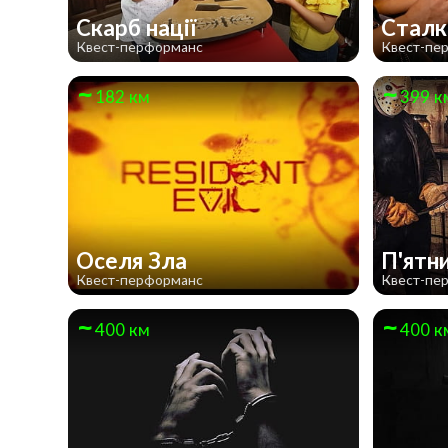
Скарб нації
Стал
Квест-перформанс
Квест-пе
182 км
399 к
Оселя Зла
П'ятн
Квест-перформанс
Квест-пе
400 км
400 к