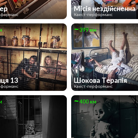
кер
Місія нездійсненна
рформанс
Квест-перформанс
м
399 км
иця 13
Шокова Терапія
рформанс
Квест-перформанс
м
400 км