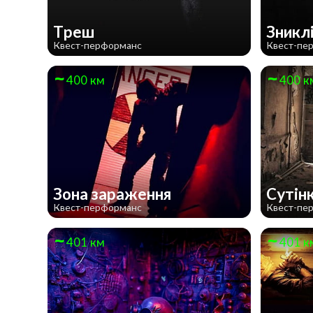
Треш
Зникл
Квест-перформанс
Квест-пе
400 км
400 к
Зона зараження
Сутін
Квест-перформанс
Квест-пе
401 км
401 к