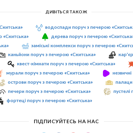
ДИВІТЬСЯ ТАКОЖ
«Скитська»
водоспади поруч з печерою «Скитськ
ю «Скитська»
дерева поруч з печерою «Скитська
ька»
заміські комплекси поруч з печерою «Скитс
каньйони поруч з печерою «Скитська»
кар'є
квест-кімнати поруч з печерою «Скитська»
мурали поруч з печерою «Скитська»
незвичні
острови поруч з печерою «Скитська»
палаци
печери поруч з печерою «Скитська»
пустелі 
фортеці поруч з печерою «Скитська»
ПІДПИСУЙТЕСЬ НА НАС