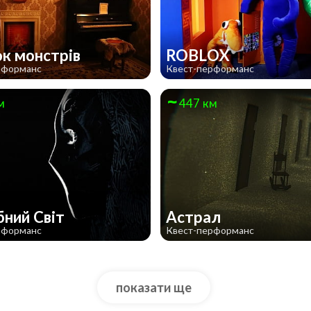
к монстрів
ROBLOX
рформанс
Квест-перформанс
м
447 км
бний Світ
Астрал
рформанс
Квест-перформанс
показати ще