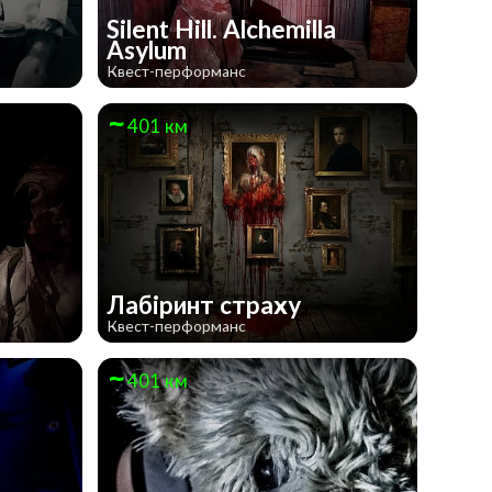
Silent Hill. Alchemilla
Asylum
Квест-перформанс
401 км
Лабіринт страху
Квест-перформанс
401 км