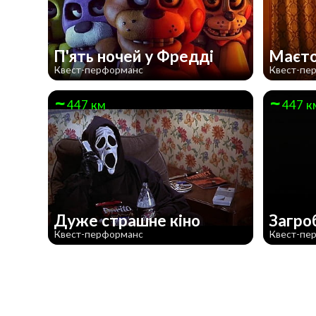
П'ять ночей у Фредді
Маєто
Квест-перформанс
Квест-пе
447 км
447 к
Дуже страшне кiно
Загро
Квест-перформанс
Квест-пе