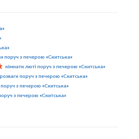
а»
»
ька»
ри поруч з печерою «Скитська»
кімнати люті поруч з печерою «Скитська»
 розваги поруч з печерою «Скитська»
 поруч з печерою «Скитська»
поруч з печерою «Скитська»