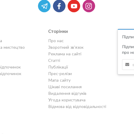
Сторінки
Підпи
а
Про нас
Підпи
та мистецтво
Зворотний зв'язок
про но
Реклама на сайті
Статті
відпочинок
Публікації
відпочинок
Прес-релізи
Мапа сайту
Цікаві посилання
Видалення відгуків
Угода користувача
Відмова від відповідальності