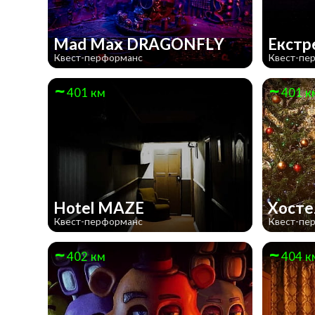
Mad Max DRAGONFLY
Екстр
Квест-перформанс
Квест-пе
401 км
401 к
Hotel MAZE
Хост
Квест-перформанс
Квест-пе
402 км
404 к