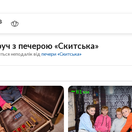
уч з печерою «Скитська»
ться неподалік від
печери «Скитська»
81 км