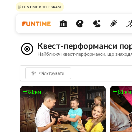
FUNTIME В TELEGRAM
Квест-перформанси пор
Найближчі квест-перформанси, що знаходя
Фільтрувати
81 км
81 км