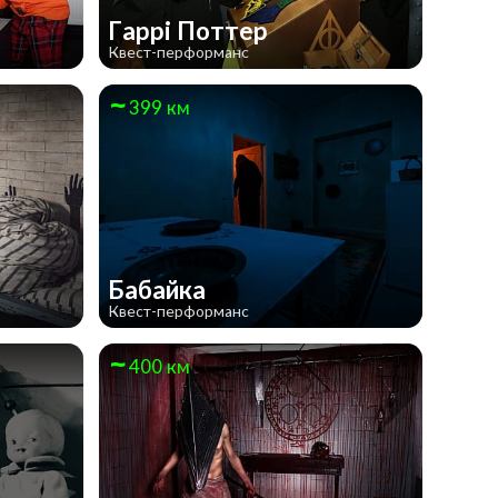
Гаррі Поттер
Квест-перформанс
399 км
Бабайка
Квест-перформанс
400 км