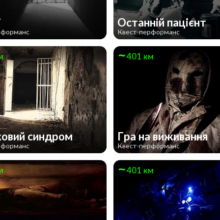
і
Останній пацієнт
рформанс
Квест-перформанс
м
401 км
ковий синдром
Гра на виживання
рформанс
Квест-перформанс
м
401 км