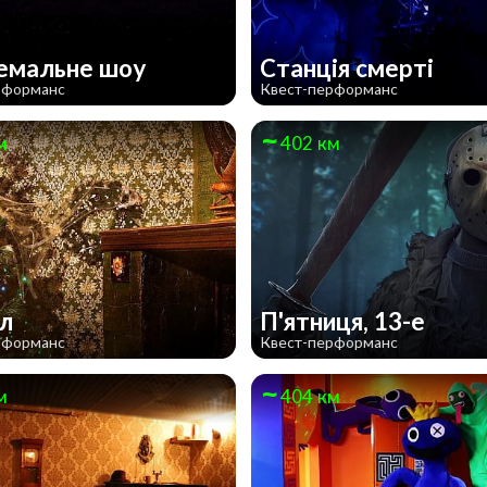
емальне шоу
Станція смерті
рформанс
Квест-перформанс
м
402 км
ел
П'ятниця, 13-е
рформанс
Квест-перформанс
м
404 км