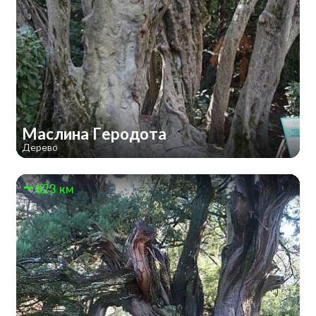
Маслина Геродота
Дерево
823 км