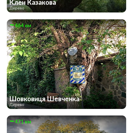
Клен Казакова
Дерево
464 км
Шовковиця Шевченка
Дерево
471 км