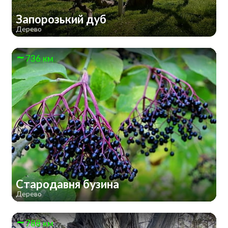
Запорозький дуб
Дерево
736 км
Стародавня бузина
Дерево
788 км