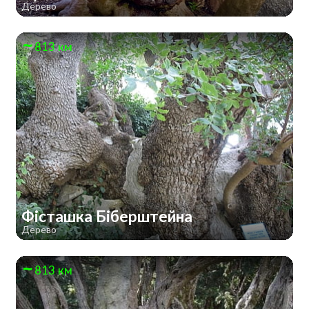
Дерево
813 км
Фісташка Біберштейна
Дерево
813 км