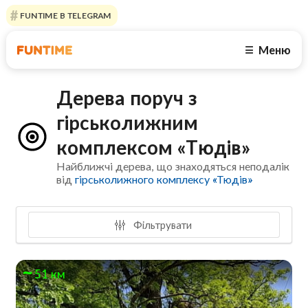
FUNTIME В TELEGRAM
Меню
☰
Дерева поруч з
гірськолижним
комплексом «Тюдів»
Найближчі дерева, що знаходяться неподалік
від
гірськолижного комплексу «Тюдів»
Фільтрувати
51 км