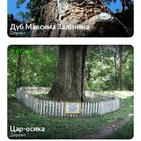
Дуб Максима Залізняка
Дерево
673 км
Цар-осика
Дерево