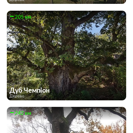
205 км
Дуб Чемпіон
Дерево
242 км