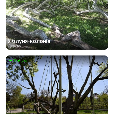
Яблуня-колонія
Дерево
736 км