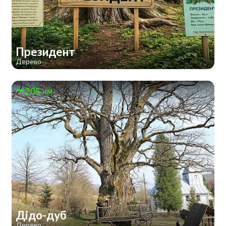
Президент
Дерево
205 км
Дідо-дуб
Дерево