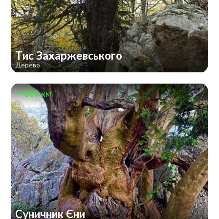
Тис Захаржевського
Дерево
809 км
Суничник Єни