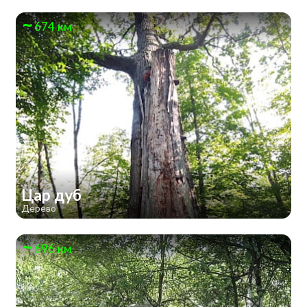
674 км
Цар дуб
Дерево
696 км