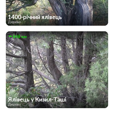
1400-річний ялівець
Дерево
848 км
Ялівець у Кизил-Таші
Дерево