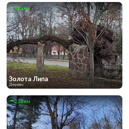
93 км
Золота Липа
Дерево
133 км