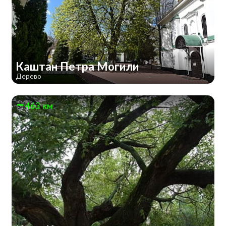
Каштан Петра Могили
Дерево
463 км