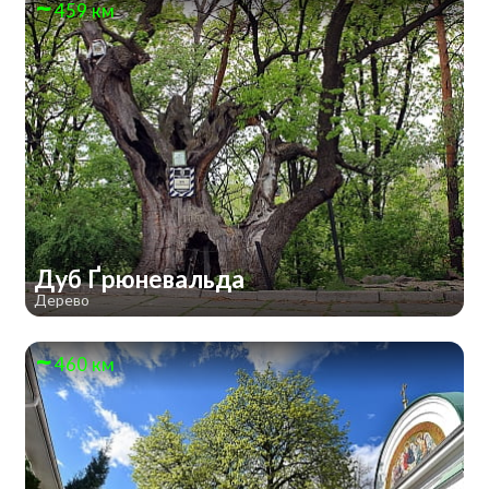
459 км
Дуб Ґрюневальда
Дерево
460 км