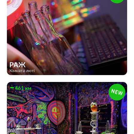
РАЖ
Кімната люті
461 км