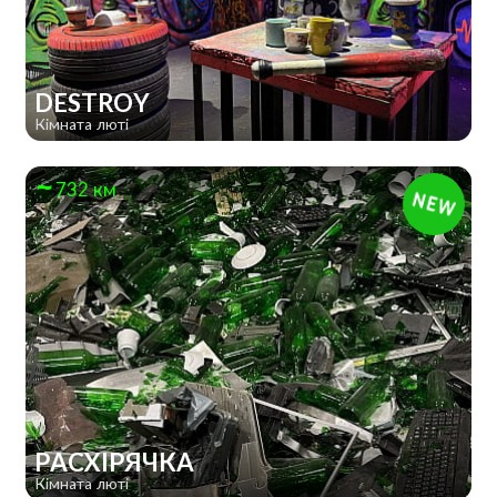
DESTROY
Кімната люті
732 км
РАСХІРЯЧКА
Кімната люті