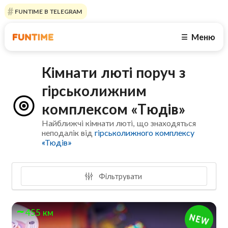
FUNTIME В TELEGRAM
Меню
☰
Кімнати люті поруч з
гірськолижним
комплексом «Тюдів»
Найближчі кімнати люті, що знаходяться
неподалік від
гірськолижного комплексу
«Тюдів»
Фільтрувати
455 км